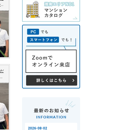
ンご
だ
せ
中