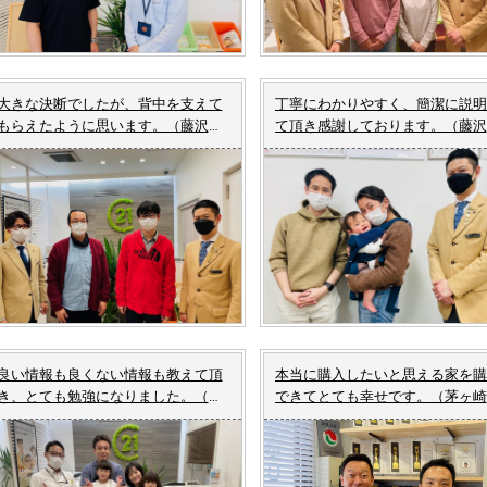
大きな決断でしたが、背中を支えて
丁寧にわかりやすく、簡潔に説明
もらえたように思います。（藤沢市
て頂き感謝しております。（藤沢
J様 中古マンションご成約）
M様 土地ご成約）
良い情報も良くない情報も教えて頂
本当に購入したいと思える家を購
き、とても勉強になりました。（藤
できてとても幸せです。（茅ヶ崎
沢市T様 中古マンション ご成
T様 中古一戸建て ご成約）
約）