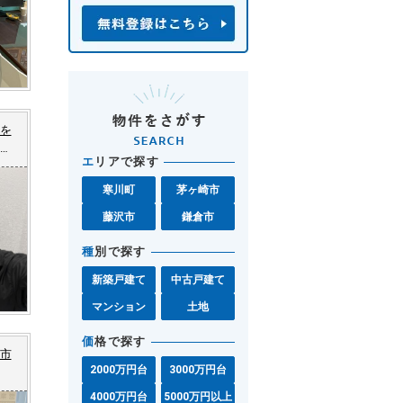
を
し
エ
リアで探す
ョ
寒川町
茅ヶ崎市
藤沢市
鎌倉市
種
別で探す
新築戸建て
中古戸建て
マンション
土地
価
格で探す
市
2000万円台
3000万円台
4000万円台
5000万円以上