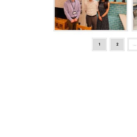
1
2
...