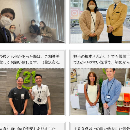
今後とも何かあった際は、ご相談等
担当の根本さんが、とても親切丁
宜しくお願い致します。（藤沢市K
でわかりやすい説明で、初めから
様 中古マンションご成約）
印象でした。（藤沢市I様 中古
てご成約）
大きな買い物で不安もありました
１００点以上の買い物をした気分