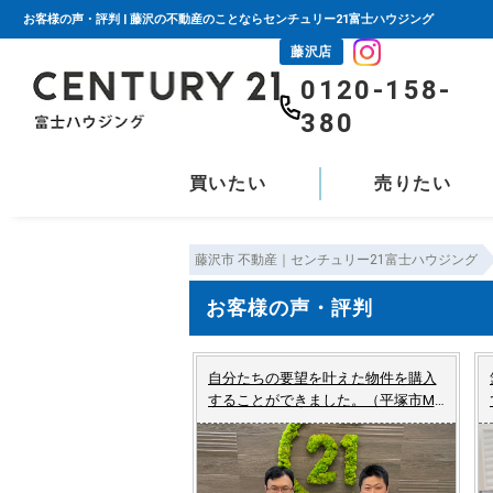
お客様の声・評判 | 藤沢の不動産のことならセンチュリー21富士ハウジング
藤沢店
0120-158-
380
買いたい
売りたい
藤沢市 不動産｜センチュリー21富士ハウジング
お客様の声・評判
自分たちの要望を叶えた物件を購入
することができました。（平塚市M
様 新築一戸建てご成約）