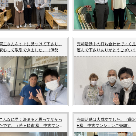
買主さんをすぐに見つけて下さり、
売却活動中の打ち合わせでよく足
安心して取引できました。（伊勢原
運んで下さりありがとうございま
市Y様 中古マンションご売却）
た。（伊勢原市K様 中古マンシ
ンご売却）
こんなに早く決まると思ってなかっ
売却活動は大成功でした。（藤沢
たです。（茅ヶ崎市I様 中古マンシ
H様 中古マンションご売却）
ョンご売却）