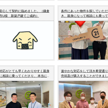
安心して契約に臨めました。（鎌倉
条件にあった物件を探していただ
市U様 新築戸建てご成約）
き、親身になって相談にも乗って
ただきました。（横浜市S様 中
マンションご成約）
対応がとても早くわかりやすく親身
速やかな対応をして頂き希望通り
に相談に乗ってくださり、 本当に感
売却及び購入することができまし
謝しております。（藤沢市H様 土
た。（藤沢市K様 中古マンショ
地ご成約）
ご売却・ご成約）