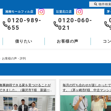
物件検
湘南モールフィル店
辻堂北口店
茅
0120-989-
0120-060-
655
021
借りたい
お客様の声
コ
お客様の声・評判
無事納得できる家を見つけることが
毎月の打ち合わせが楽しかったで
できました。（藤沢市T様 新築一
す。（茅ヶ崎市F様 中古マンシ
戸建てご成約）
ご売却）