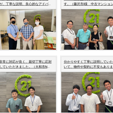
が、丁寧な説明、良心的なアドバイ
す。（藤沢市I様 中古マンショ
スをいただき安心感に変わりまし
成約）
た。（藤沢市U様 新築戸建てご成
約）
非常に対応が良く、親切丁寧に応対
分かりやすく丁寧に説明していた
していただきました。（大和市N
いて、物件や契約に不安もありま
様 土地ご成約）
んでした。（横浜市戸塚区O様 
古マンションご成約）