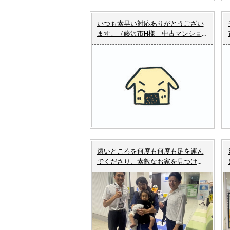
いつも素早い対応ありがとうござい
ます。（藤沢市H様 中古マンショ
ンご売却）
遠いところを何度も何度も足を運ん
でくださり、素敵なお家を見つける
ことができました。（町田市N様
新築戸建てご成約）