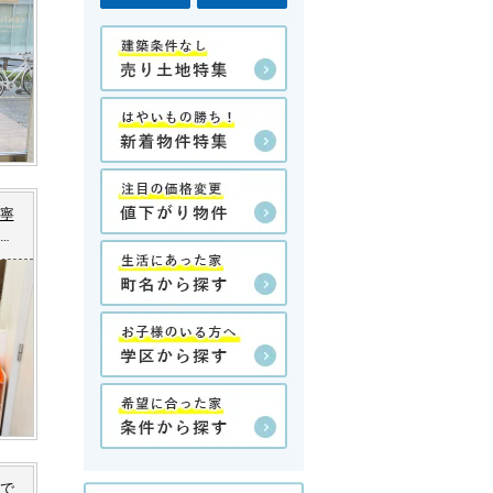
寧
好
戸建
で