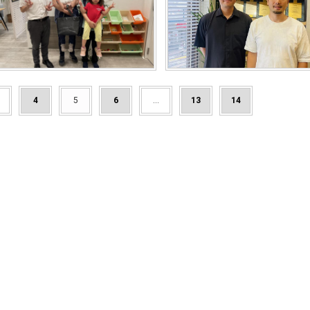
4
5
6
...
13
14