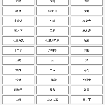
大船
大町
岡本
梶原
鎌倉山
腰越
小袋谷
小町
極楽寺
坂ノ下
佐助
材木座
七里ガ浜
七里ガ浜東
城廻
十二所
浄明寺
関谷
玉縄
台
津
津西
手広
寺分
常盤
二階堂
西鎌倉
西御門
長谷
笛田
山崎
由比ガ浜
雪ノ下