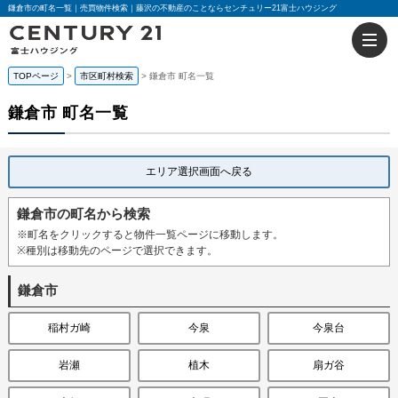
鎌倉市の町名一覧｜売買物件検索｜藤沢の不動産のことならセンチュリー21富士ハウジング
TOPページ
市区町村検索
鎌倉市 町名一覧
鎌倉市 町名一覧
エリア選択画面へ戻る
鎌倉市の町名から検索
※町名をクリックすると物件一覧ページに移動します。
※種別は移動先のページで選択できます。
鎌倉市
稲村ガ崎
今泉
今泉台
岩瀬
植木
扇ガ谷