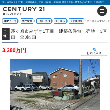
茅ヶ崎市みずき1丁目 建築条件無し売地 3区画 全3区画 神奈川県茅ヶ崎市みずき1丁目｜3,280万円の土地｜センチュリー21富士ハウジング
TOPページ
物件検索
土地・売地
茅ヶ崎市
ＪＲ相模線
茅ヶ崎市みずき1丁
茅ヶ崎市みずき1丁目 建築条件無し売地 3区
土
地
画 全3区画
3,280万円
お気に入り