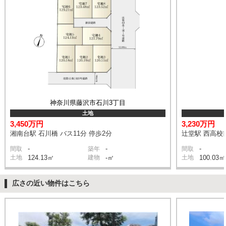
神奈川県藤沢市石川3丁目
土地
3,450万円
3,230万円
湘南台駅 石川橋 バス11分 停歩2分
辻堂駅 西高校前
-
-
-
間取
築年
間取
土地
124.13㎡
建物
-㎡
土地
100.03㎡
広さの近い物件はこちら