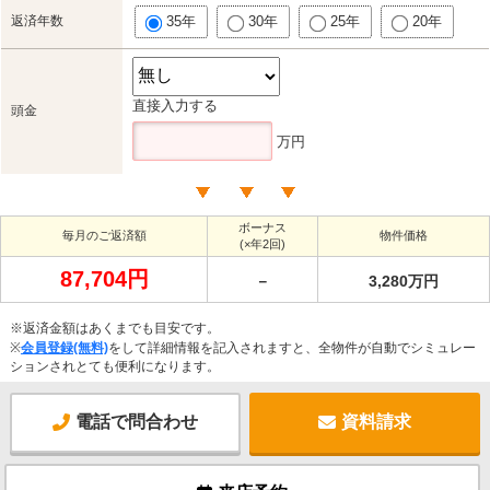
返済年数
35年
30年
25年
20年
直接入力する
頭金
万円
ボーナス
毎月のご返済額
物件価格
(×年2回)
87,704円
－
3,280万円
※返済金額はあくまでも目安です。
※
会員登録(無料)
をして詳細情報を記入されますと、全物件が自動でシミュレー
ションされとても便利になります。
電話で問合わせ
資料請求