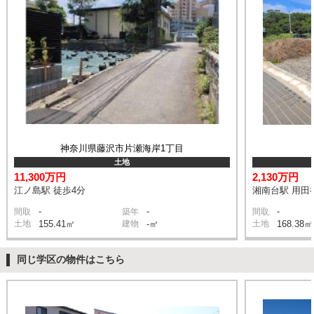
神奈川県藤沢市片瀬海岸1丁目
土地
11,300万円
2,130万円
江ノ島駅 徒歩4分
湘南台駅 用田神
-
-
-
間取
築年
間取
土地
155.41㎡
建物
-㎡
土地
168.38㎡
同じ学区の物件はこちら