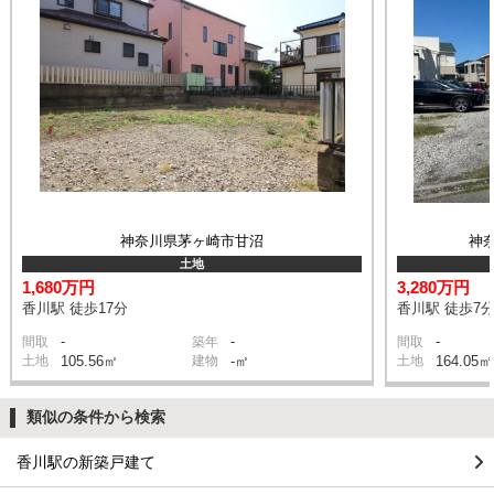
神奈川県茅ヶ崎市甘沼
神
土地
1,680万円
3,280万円
香川駅 徒歩17分
香川駅 徒歩7
-
-
-
間取
築年
間取
土地
105.56㎡
建物
-㎡
土地
164.05㎡
類似の条件から検索
香川駅の新築戸建て