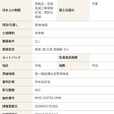
景観法；宅地
不要
造成工事規制
法令上の制限
国土法届出
区域；準防火
地域
現況/引渡し
更地/相談
土地権利
所有権
建築条件
なし
接道状況
接道: 南 公道 道路幅: 5ｍ
-
-
セットバック
私道負担面積
地目
宅地
地勢
平坦
用途地域
第一種低層住居専用地域
都市計画
市街化区域
取引態様
仲介
RHS-159704-1990
物件番号
情報更新日
2026年07月28日