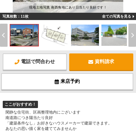
現地土地写真 南西角地にあり日当たり良好です！
写真枚数：11枚
全ての写真を見る
電話で問合わせ
資料請求
来店予約
ここがおすすめ！
閑静な住宅街、区画整理地内にございます
南道路につき陽当たり良好
「建築条件なし」お好きなハウスメーカーで建築できます。
あなたの思い描く家を建ててみませんか