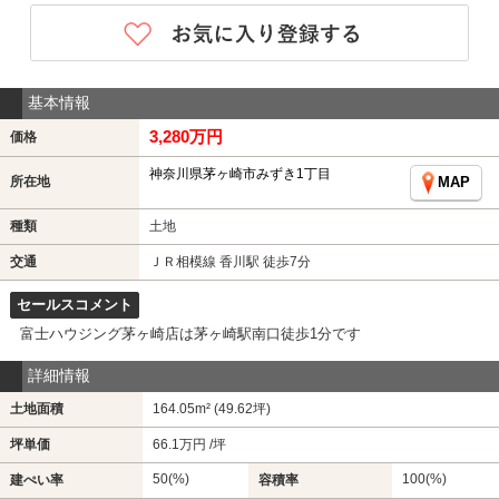
基本情報
3,280万円
価格
神奈川県茅ヶ崎市みずき1丁目
所在地
MAP
種類
土地
交通
ＪＲ相模線 香川駅 徒歩7分
セールスコメント
富士ハウジング茅ヶ崎店は茅ヶ崎駅南口徒歩1分です
詳細情報
土地面積
164.05m² (49.62坪)
坪単価
66.1万円 /坪
50(%)
100(%)
建ぺい率
容積率