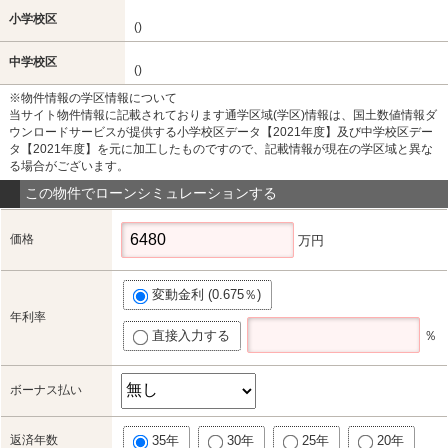
小学校区
()
中学校区
()
※物件情報の学区情報について
当サイト物件情報に記載されております通学区域(学区)情報は、国土数値情報ダ
ウンロードサービスが提供する小学校区データ【2021年度】及び中学校区デー
タ【2021年度】を元に加工したものですので、記載情報が現在の学区域と異な
る場合がございます。
この物件でローンシミュレーションする
価格
万円
変動金利 (0.675％)
年利率
直接入力する
％
ボーナス払い
返済年数
35年
30年
25年
20年