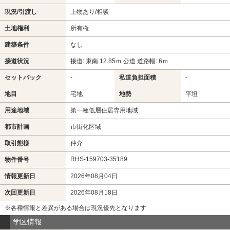
現況/引渡し
上物あり/相談
土地権利
所有権
建築条件
なし
接道状況
接道: 東南 12.85ｍ 公道 道路幅: 6ｍ
-
-
セットバック
私道負担面積
地目
宅地
地勢
平坦
用途地域
第一種低層住居専用地域
都市計画
市街化区域
取引態様
仲介
RHS-159703-35189
物件番号
情報更新日
2026年08月04日
次回更新日
2026年08月18日
※各種情報と差異がある場合は現況優先となります
学区情報