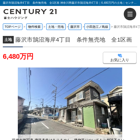
藤沢市鵠沼海岸4丁目 条件無売地 全1区画 神奈川県藤沢市鵠沼海岸4丁目｜6,480万円の土地｜センチュリー21富士ハウジング
TOPページ
物件検索
土地・売地
藤沢市
小田急江ノ島線
藤沢市鵠沼海岸4
藤沢市鵠沼海岸4丁目 条件無売地 全1区画
土地
6,480万円
お気に入り