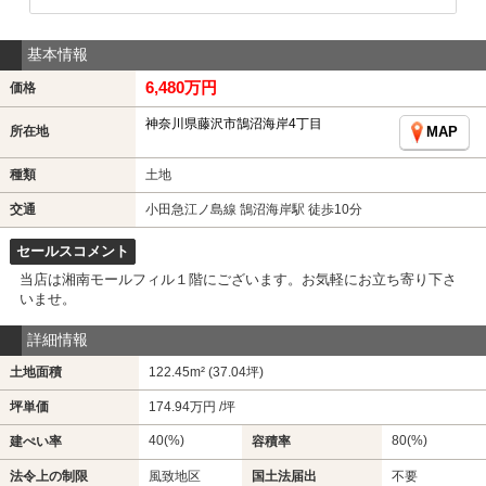
基本情報
6,480万円
価格
神奈川県藤沢市鵠沼海岸4丁目
所在地
MAP
種類
土地
交通
小田急江ノ島線 鵠沼海岸駅 徒歩10分
セールスコメント
当店は湘南モールフィル１階にございます。お気軽にお立ち寄り下さ
いませ。
詳細情報
土地面積
122.45m² (37.04坪)
坪単価
174.94万円 /坪
40(%)
80(%)
建ぺい率
容積率
法令上の制限
風致地区
国土法届出
不要