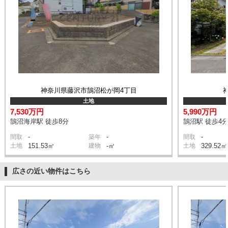
神奈川県藤沢市鵠沼松が岡4丁目
土地
7,530万円
5,990万円
鵠沼海岸駅 徒歩8分
鵠沼駅 徒歩4
-
-
-
間取
築年
間取
土地
151.53㎡
建物
-㎡
土地
329.52㎡
広さの近い物件はこちら