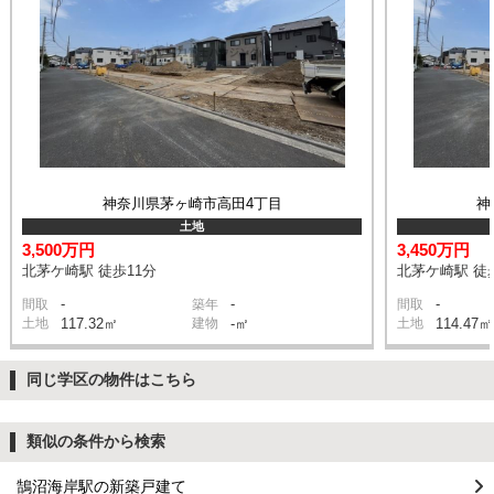
神奈川県茅ヶ崎市高田4丁目
神
土地
3,500万円
3,450万円
北茅ケ崎駅 徒歩11分
北茅ケ崎駅 徒
-
-
-
間取
築年
間取
土地
117.32㎡
建物
-㎡
土地
114.47㎡
同じ学区の物件はこちら
類似の条件から検索
鵠沼海岸駅の新築戸建て