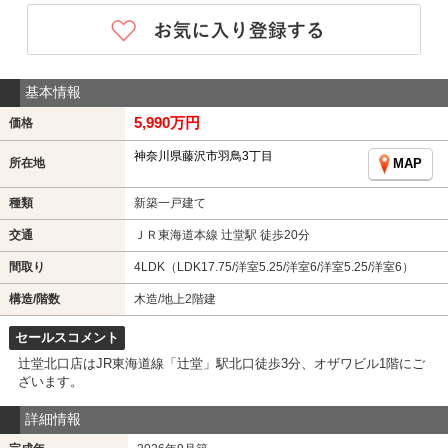
基本情報
5,990万円
価格
神奈川県藤沢市羽鳥3丁目
所在地
MAP
種類
新築一戸建て
交通
ＪＲ東海道本線 辻堂駅 徒歩20分
間取り
4LDK（LDK17.75/洋室5.25/洋室6/洋室5.25/洋室6）
構造/階数
木造/地上2階建
セールスコメント
辻堂北口店はJR東海道線「辻堂」駅北口徒歩3分、オザワビル1階にご
ざいます。
詳細情報