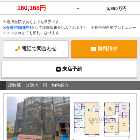
160,168円
－
5,990万円
※返済金額はあくまでも目安です。
※
会員登録(無料)
をして詳細情報を記入されますと、全物件が自動でシミュレー
ションされとても便利になります。
電話で問合わせ
資料請求
来店予約
複数棟・分譲地・同一物件紹介