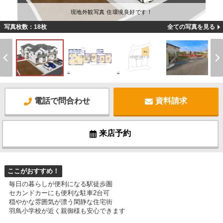
現地外観写真 住環境良好です！
写真枚数：18枚
全ての写真を見る
電話で問合わせ
資料請求
来店予約
ここがおすすめ！
毎日の暮らしが便利になる駅徒歩圏
セカンドカーにも便利な駐車2台可
穏やかな雰囲気が漂う閑静な住宅街
羽鳥小学校が近く親御様も安心できます