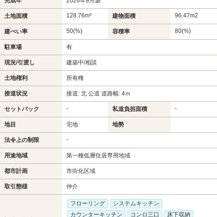
完成年
2026年9月築
128.76m²
96.47m
2
土地面積
建物面積
50(%)
80(%)
建ぺい率
容積率
駐車場
有
現況/引渡し
建築中/相談
土地権利
所有権
接道状況
接道: 北 公道 道路幅: 4ｍ
-
-
セットバック
私道負担面積
地目
宅地
地勢
-
法令上の制限
用途地域
第一種低層住居専用地域
都市計画
市街化区域
取引態様
仲介
フローリング
システムキッチン
カウンターキッチン
コンロ三口
床下収納