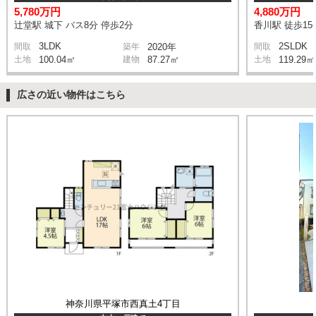
5,780万円
4,880万円
辻堂駅 城下 バス8分 停歩2分
香川駅 徒歩15
3LDK
2SLDK
間取
築年
2020年
間取
土地
100.04㎡
建物
87.27㎡
土地
119.29㎡
広さの近い物件はこちら
神奈川県平塚市西真土4丁目