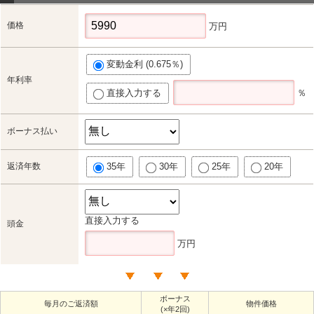
価格
万円
変動金利 (0.675％)
年利率
直接入力する
％
ボーナス払い
返済年数
35年
30年
25年
20年
直接入力する
頭金
万円
ボーナス
毎月のご返済額
物件価格
(×年2回)