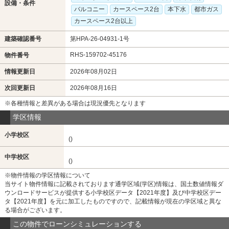
設備・条件
バルコニー
カースペース2台
本下水
都市ガス
カースペース2台以上
建築確認番号
第HPA-26-04931-1号
RHS-159702-45176
物件番号
情報更新日
2026年08月02日
次回更新日
2026年08月16日
※各種情報と差異がある場合は現況優先となります
学区情報
小学校区
()
中学校区
()
※物件情報の学区情報について
当サイト物件情報に記載されております通学区域(学区)情報は、国土数値情報ダ
ウンロードサービスが提供する小学校区データ【2021年度】及び中学校区デー
タ【2021年度】を元に加工したものですので、記載情報が現在の学区域と異な
る場合がございます。
この物件でローンシミュレーションする