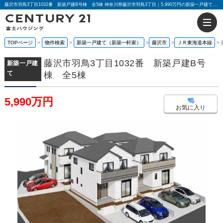
藤沢市羽鳥3丁目1032番 新築戸建B号棟 全5棟 神奈川県藤沢市羽鳥3丁目｜5,990万円の新築一戸建て｜センチュリー21富士ハウジング
TOPページ
物件検索
新築一戸建て（新築一軒家）
藤沢市
ＪＲ東海道本線
藤沢市羽鳥3丁目1032番 新築戸建B号
新築一戸建
て
棟 全5棟
5,990万円
お気に入り