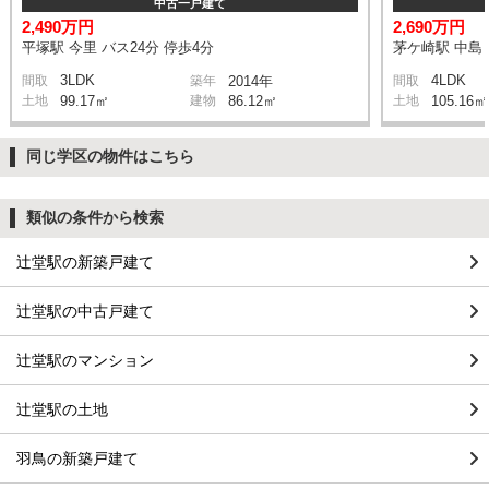
中古一戸建て
2,490万円
2,690万円
平塚駅 今里 バス24分 停歩4分
茅ケ崎駅 中島 
3LDK
4LDK
間取
築年
2014年
間取
土地
99.17㎡
建物
86.12㎡
土地
105.16㎡
同じ学区の物件はこちら
類似の条件から検索
辻堂駅の新築戸建て
辻堂駅の中古戸建て
辻堂駅のマンション
辻堂駅の土地
羽鳥の新築戸建て