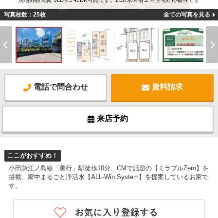
現地外観写真 3LDK→4LDK可能です。ZEH水準省エネ住宅対応物件です
写真枚数：25枚
全ての写真を見る
電話で問合わせ
資料請求
来店予約
ここがおすすめ！
小田急江ノ島線「善行」駅徒歩10分、CMで話題の【ミラブルZero】を
搭載、家中まるごと浄活水【ALL-Win System】を提案しているお家で
す。