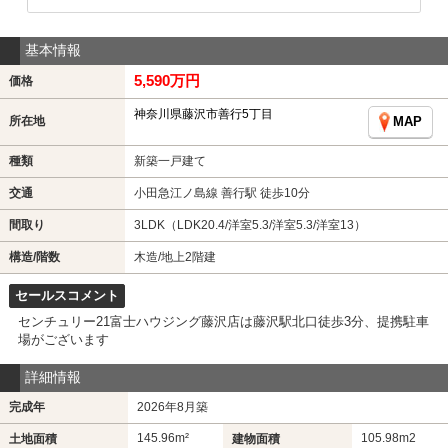
基本情報
5,590万円
価格
神奈川県藤沢市善行5丁目
所在地
MAP
種類
新築一戸建て
交通
小田急江ノ島線 善行駅 徒歩10分
間取り
3LDK（LDK20.4/洋室5.3/洋室5.3/洋室13）
構造/階数
木造/地上2階建
セールスコメント
センチュリー21富士ハウジング藤沢店は藤沢駅北口徒歩3分、提携駐車
場がございます
詳細情報
完成年
2026年8月築
145.96m²
105.98m
2
土地面積
建物面積