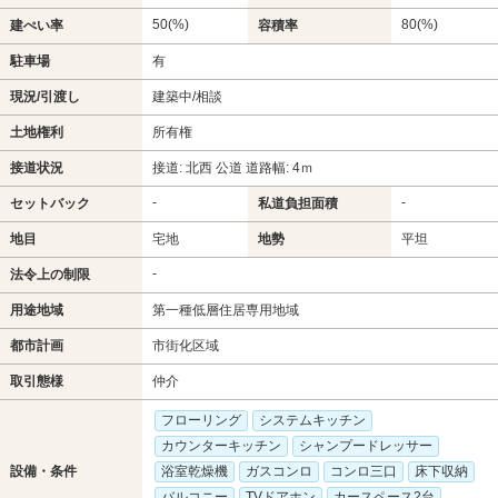
50(%)
80(%)
建ぺい率
容積率
駐車場
有
現況/引渡し
建築中/相談
土地権利
所有権
接道状況
接道: 北西 公道 道路幅: 4ｍ
-
-
セットバック
私道負担面積
地目
宅地
地勢
平坦
-
法令上の制限
用途地域
第一種低層住居専用地域
都市計画
市街化区域
取引態様
仲介
フローリング
システムキッチン
カウンターキッチン
シャンプードレッサー
設備・条件
浴室乾燥機
ガスコンロ
コンロ三口
床下収納
バルコニー
TVドアホン
カースペース2台