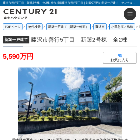
藤沢市善行5丁目 新築2号棟 全2棟 神奈川県藤沢市善行5丁目｜5,590万円の新築一戸建て｜センチュリー21富士ハウジング
TOPページ
物件検索
新築一戸建て（新築一軒家）
藤沢市
小田急江ノ島線
藤沢市善行5丁目 新築2号棟 全2棟
新築一戸建て
5,590万円
お気に入り