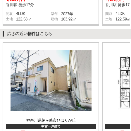
香川駅 徒歩17分
香川駅 徒歩17
4LDK
4LDK
間取
築年
2027年
間取
土地
122.58㎡
建物
103.92㎡
土地
122.59㎡
広さの近い物件はこちら
神奈川県茅ヶ崎市ひばりが丘
中古一戸建て