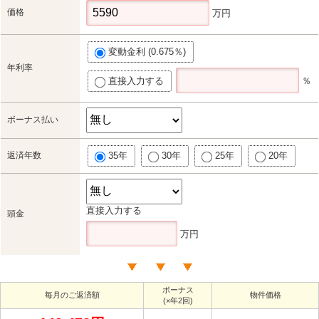
価格
万円
変動金利 (0.675％)
年利率
直接入力する
％
ボーナス払い
返済年数
35年
30年
25年
20年
直接入力する
頭金
万円
ボーナス
毎月のご返済額
物件価格
(×年2回)