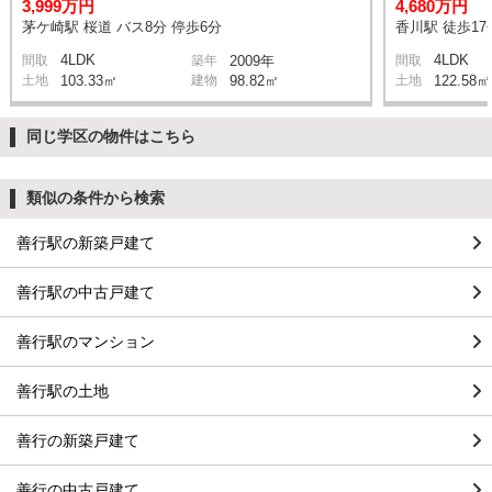
3,999万円
4,680万円
茅ケ崎駅 桜道 バス8分 停歩6分
香川駅 徒歩17
4LDK
4LDK
間取
築年
2009年
間取
土地
103.33㎡
建物
98.82㎡
土地
122.58㎡
同じ学区の物件はこちら
類似の条件から検索
善行駅の新築戸建て
善行駅の中古戸建て
善行駅のマンション
善行駅の土地
善行の新築戸建て
善行の中古戸建て