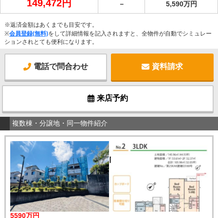
149,472円
－
5,590万円
※返済金額はあくまでも目安です。
※
会員登録(無料)
をして詳細情報を記入されますと、全物件が自動でシミュレー
ションされとても便利になります。
電話で問合わせ
資料請求
来店予約
複数棟・分譲地・同一物件紹介
5590万円