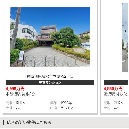
神奈川県藤沢市本鵠沼2丁目
中古マンション
4,999万円
4,880万円
本鵠沼駅 徒歩3分
藤沢駅 徒歩6
3LDK
2LDK
間取
築年
1995年
間取
土地
-㎡
建物
75.21㎡
土地
-㎡
広さの近い物件はこちら