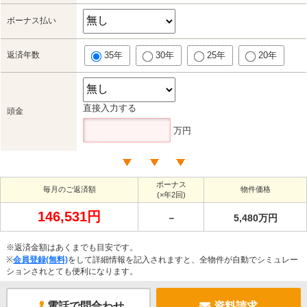
ボーナス払い
返済年数
35年
30年
25年
20年
直接入力する
頭金
万円
ボーナス
毎月のご返済額
物件価格
(×年2回)
146,531円
－
5,480万円
※返済金額はあくまでも目安です。
※
会員登録(無料)
をして詳細情報を記入されますと、全物件が自動でシミュレー
ションされとても便利になります。
電話で問合わせ
資料請求