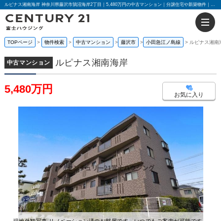
ルピナス湘南海岸 神奈川県藤沢市鵠沼海岸2丁目｜5,480万円の中古マンション｜分譲住宅や新築物件｜センチュリー21富士ハウジング
TOPページ
物件検索
中古マンション
藤沢市
小田急江ノ島線
ルピナス湘南
ルピナス湘南海岸
中古マンション
5,480万円
お気に入り