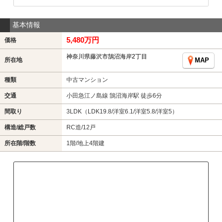
基本情報
5,480万円
価格
神奈川県藤沢市鵠沼海岸2丁目
所在地
MAP
種類
中古マンション
交通
小田急江ノ島線 鵠沼海岸駅 徒歩6分
間取り
3LDK（LDK19.8/洋室6.1/洋室5.8/洋室5）
構造/総戸数
RC造/12戸
所在階/階数
1階/地上4階建