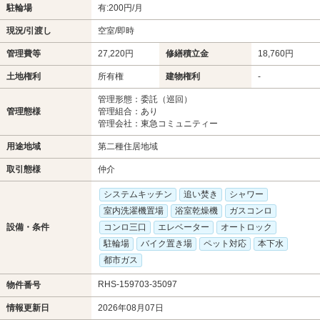
駐輪場
有:200円/月
現況/引渡し
空室/即時
管理費等
27,220円
修繕積立金
18,760円
土地権利
所有権
建物権利
-
管理形態：委託（巡回）
管理態様
管理組合：あり
管理会社：東急コミュニティー
用途地域
第二種住居地域
取引態様
仲介
システムキッチン
追い焚き
シャワー
室内洗濯機置場
浴室乾燥機
ガスコンロ
設備・条件
コンロ三口
エレベーター
オートロック
駐輪場
バイク置き場
ペット対応
本下水
都市ガス
RHS-159703-35097
物件番号
情報更新日
2026年08月07日