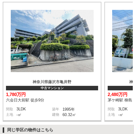
神奈川県藤沢市亀井野
神
中古マンション
1,780万円
2,480万円
六会日大前駅 徒歩9分
茅ケ崎駅 柳島 
3LDK
3LDK
間取
築年
1995年
間取
土地
-㎡
建物
60.32㎡
土地
-㎡
同じ学区の物件はこちら