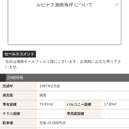
ルピナス湘南海岸
セールスコメント
当店は湘南モールフィル１階にございます。お気軽にお立ち寄り下さ
いませ。
詳細情報
完成年
1997年2月築
採光面
南西
79.81m
2
17.83m²
専有面積
バルコニー面積
-
-
テラス面積
専用庭面積
駐車場
空無:15,000円/月