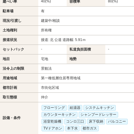
40(%)
80(%)
建ぺい率
容積率
駐車場
有
現況/引渡し
建築中/相談
土地権利
所有権
接道状況
接道: 北 公道 道路幅: 5.91ｍ
-
-
セットバック
私道負担面積
地目
宅地
地勢
法令上の制限
景観法
用途地域
第一種低層住居専用地域
都市計画
市街化区域
取引態様
仲介
フローリング
給湯器
システムキッチン
カウンターキッチン
シャンプードレッサー
設備・条件
浴室乾燥機
コンロ三口
床下収納
バルコニー
TVドアホン
本下水
都市ガス