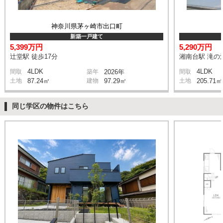
神奈川県茅ヶ崎市出口町
新築一戸建て
5,399万円
5,290万円
辻堂駅 徒歩17分
湘南台駅 滝の沢
4LDK
4LDK
間取
築年
2026年
間取
土地
87.24㎡
建物
97.29㎡
土地
205.71㎡
同じ学区の物件はこちら