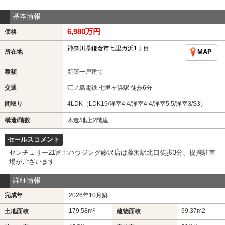
基本情報
6,980万円
価格
神奈川県鎌倉市七里ガ浜1丁目
所在地
MAP
種類
新築一戸建て
交通
江ノ島電鉄 七里ヶ浜駅 徒歩6分
間取り
4LDK（LDK19/洋室4.4/洋室4.4/洋室5.5/洋室3/S3）
構造/階数
木造/地上2階建
セールスコメント
センチュリー21富士ハウジング藤沢店は藤沢駅北口徒歩3分、提携駐車
場がございます
詳細情報
完成年
2026年10月築
179.58m²
99.37m
2
土地面積
建物面積