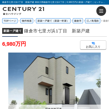
鎌倉市七里ガ浜1丁目 新築戸建 神奈川県鎌倉市七里ガ浜1丁目｜6,980万円の新築一戸建て｜センチュリー21富士ハウジング
TOPページ
物件検索
新築一戸建て（新築一軒家）
鎌倉市
江ノ島電鉄
鎌倉
鎌倉市七里ガ浜1丁目 新築戸建
新築一戸建て
6,980万円
お気に入り