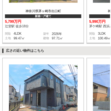
神奈川県茅ヶ崎市出口町
新築一戸建て
5,799万円
5,990万円
辻堂駅 徒歩18分
茅ケ崎駅 西浜高
4LDK
3LDK
間取
築年
2026年
間取
土地
99.47㎡
建物
97.71㎡
土地
100.49㎡
広さの近い物件はこちら