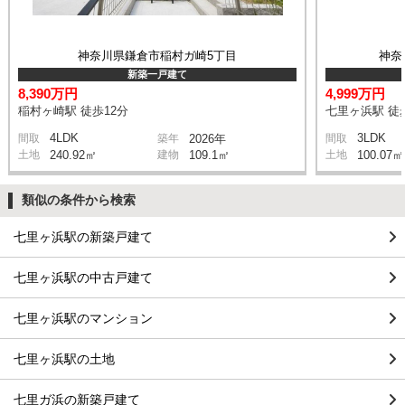
神奈川県鎌倉市稲村ガ崎5丁目
神奈
新築一戸建て
8,390万円
4,999万円
稲村ヶ崎駅 徒歩12分
七里ヶ浜駅 徒
4LDK
3LDK
間取
築年
2026年
間取
土地
240.92㎡
建物
109.1㎡
土地
100.07㎡
類似の条件から検索
七里ヶ浜駅の新築戸建て
七里ヶ浜駅の中古戸建て
七里ヶ浜駅のマンション
七里ヶ浜駅の土地
七里ガ浜の新築戸建て