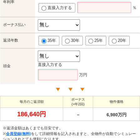
年利率
直接入力する
％
ボーナス払い
返済年数
35年
30年
25年
20年
直接入力する
頭金
万円
ボーナス
毎月のご返済額
物件価格
(×年2回)
186,640円
－
6,980万円
※返済金額はあくまでも目安です。
※
会員登録(無料)
をして詳細情報を記入されますと、全物件が自動でシミュレー
ションされとても便利になります。