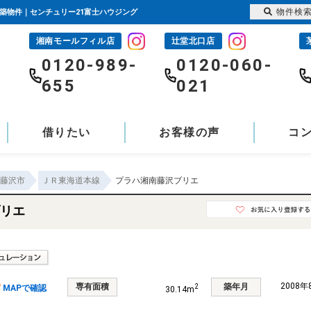
物件検
新築物件｜センチュリー21富士ハウジング
湘南モールフィル店
辻堂北口店
-
0120-989-
0120-060-
655
021
借りたい
お客様の声
コ
藤沢市
ＪＲ東海道本線
プラハ湘南藤沢ブリエ
リエ
2008
専有面積
築年月
2
MAPで確認
30.14m