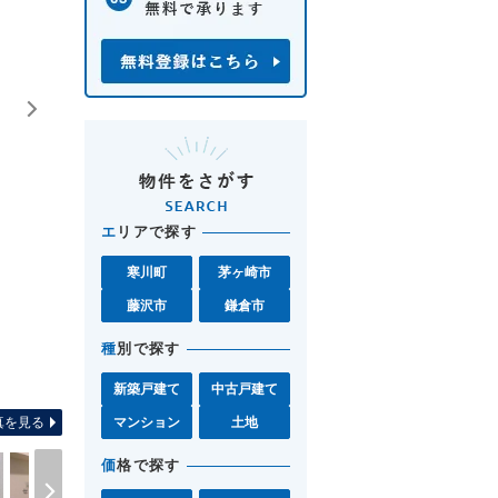
エ
リアで探す
寒川町
茅ヶ崎市
藤沢市
鎌倉市
種
別で探す
間取り図 お気軽に湘南モール
新築戸建て
中古戸建て
真を見る
マンション
土地
価
格で探す