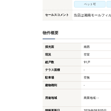
ペット可
セールスコメント
当店は湘南モールフィ
物件概要
採光面
南西
現況
空室
総戸数
91戸
テラス面積
-
駐車場
空無
建物権利
-
用途地域
商業地域 - -
情報更新日
2026年08月05日