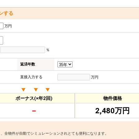
ンする
万円
％
返済年数
直接入力する
万円
ボーナス(×年2回)
物件価格
－
2,480万円
と、全物件が自動でシミュレーションされとても便利になります。