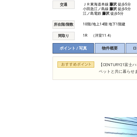
ＪＲ東海道本線
藤沢
徒歩5分
交通
小田急江ノ島線
藤沢
徒歩5分
江ノ島電鉄
藤沢
徒歩5分
10階/地上14階 地下1階建
所在階/階数
1R （洋室11.4）
間取り
ポイント / 写真
物件概要
ロ
【CENTURY21
ペットと共に暮らせ