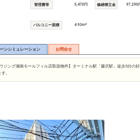
5,470円
97,290
管理費等
修繕積立金
4.93m²
バルコニー面積
ーンシミュレーション
お問合せ
富士ハウジング湘南モールフィル店取扱物件】ターミナル駅「藤沢駅」徒歩5分の
ます。