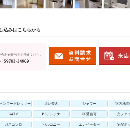
し込みはこちらから
い合わせ番号をお伝えください
-159703-34969
ャンプードレッサー
追い焚き
シャワー
室内洗濯
CATV
BSアンテナ
CS受信可
光ファ
ガスコンロ
バルコニー
エレベーター
宅配ボ