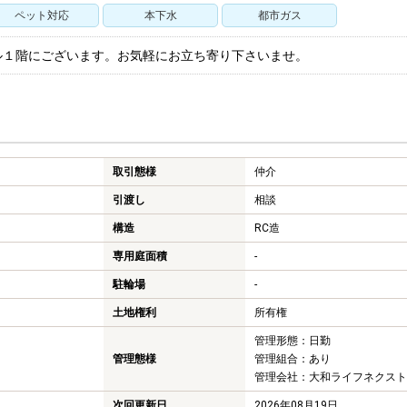
ペット対応
本下水
都市ガス
ル１階にございます。お気軽にお立ち寄り下さいませ。
取引態様
仲介
引渡し
相談
構造
RC造
専用庭面積
-
駐輪場
-
土地権利
所有権
管理形態：日勤
管理態様
管理組合：あり
管理会社：大和ライフネクスト
次回更新日
2026年08月19日