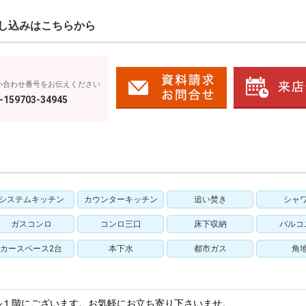
し込みはこちらから
い合わせ番号をお伝えください
-159703-34945
システムキッチン
カウンターキッチン
追い焚き
シャ
ガスコンロ
コンロ三口
床下収納
バルコ
カースペース2台
本下水
都市ガス
角
ル１階にございます。お気軽にお立ち寄り下さいませ。