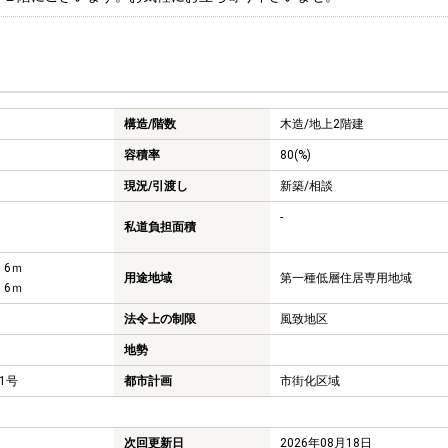
構造/階数
木造/
地上2階建
容積率
80(%)
現況/引渡し
新築/相談
-
私道負担面積
 6ｍ
用途地域
第一種低層住居専用地域
 6ｍ
法令上の制限
風致地区
地勢
41号
都市計画
市街化区域
次回更新日
2026年08月18日