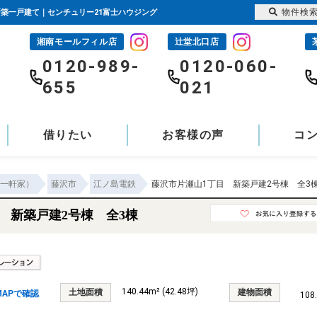
物件検
の新築一戸建て｜センチュリー21富士ハウジング
湘南モールフィル店
辻堂北口店
-
0120-989-
0120-060-
655
021
借りたい
お客様の声
コ
一軒家）
藤沢市
江ノ島電鉄
藤沢市片瀬山1丁目 新築戸建2号棟 全3
 新築戸建2号棟 全3棟
140.44m² (42.48坪)
土地面積
建物面積
APで確認
108