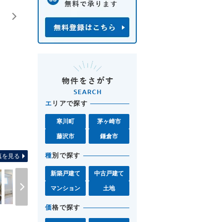
エ
リアで探す
寒川町
茅ヶ崎市
間取り図 お気軽に湘南モール
藤沢市
鎌倉市
種
別で探す
真を見る
新築戸建て
中古戸建て
マンション
土地
価
格で探す