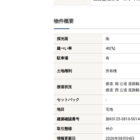
物件概要
採光面
南
建ぺい率
40(%)
駐車場
有
土地権利
所有権
接道: 南 公道 道路幅:
接道状況
接道: 西 公道 道路幅:
セットバック
-
地目
宅地
建築確認番号
第KS125-3810-501
取引態様
仲介
情報更新日
2026年08月04日