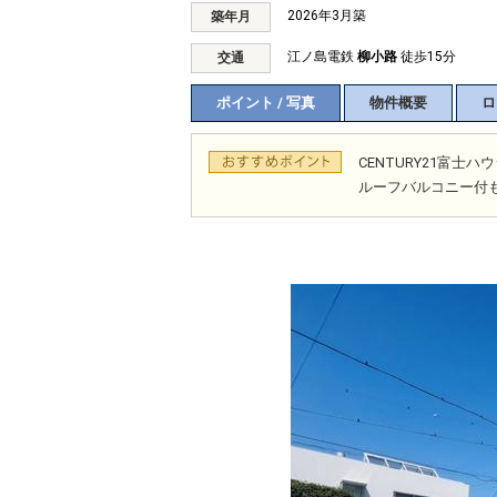
2026年3月築
築年月
江ノ島電鉄
柳小路
徒歩15分
交通
ポイント / 写真
物件概要
ロ
CENTURY21富
ルーフバルコニー付