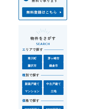
エ
リアで探す
寒川町
茅ヶ崎市
藤沢市
鎌倉市
種
別で探す
新築戸建て
中古戸建て
マンション
土地
価
格で探す