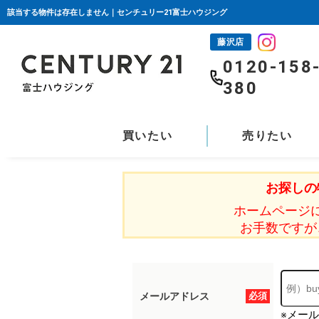
該当する物件は存在しません｜センチュリー21富士ハウジング
藤沢店
0120-158
380
買いたい
売りたい
お探しの
ホームページ
お手数ですが
メールアドレス
必須
※メー