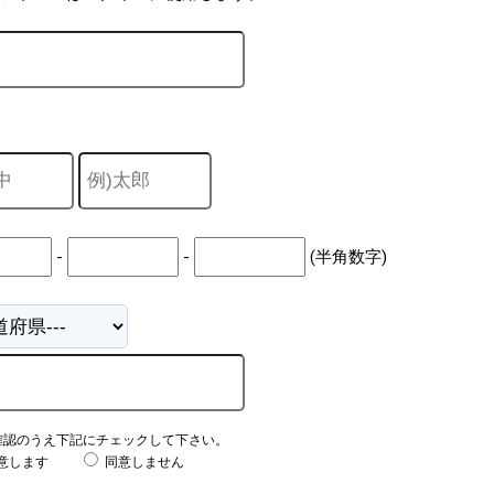
-
-
(半角数字)
確認のうえ下記にチェックして下さい。
意します
同意しません