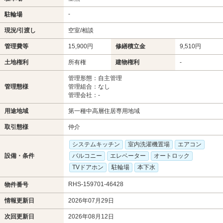
-
駐輪場
現況/引渡し
空室/相談
管理費等
15,900円
修繕積立金
9,510円
土地権利
所有権
建物権利
-
管理形態：自主管理
管理態様
管理組合：なし
管理会社：-
用途地域
第一種中高層住居専用地域
取引態様
仲介
システムキッチン
室内洗濯機置場
エアコン
設備・条件
バルコニー
エレベーター
オートロック
TVドアホン
駐輪場
本下水
RHS-159701-46428
物件番号
情報更新日
2026年07月29日
次回更新日
2026年08月12日