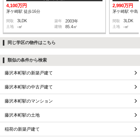
4,100万円
2,990万円
茅ケ崎駅 徒歩16分
茅ケ崎駅 中島 
3LDK
3LDK
間取
築年
2003年
間取
土地
-㎡
建物
85.4㎡
土地
-㎡
同じ学区の物件はこちら
類似の条件から検索
藤沢本町駅の新築戸建て
藤沢本町駅の中古戸建て
藤沢本町駅のマンション
藤沢本町駅の土地
稲荷の新築戸建て