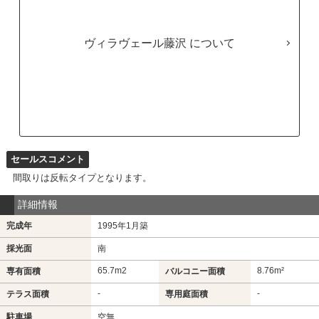
ヴィラヴェール藤沢
セールスコメント
間取りは反転タイプとなります。
詳細情報
完成年
1995年1月築
採光面
南
65.7m
2
8.76m²
専有面積
バルコニー面積
-
-
テラス面積
専用庭面積
駐車場
空無