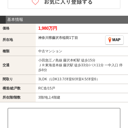
基本情報
1,980万円
価格
神奈川県藤沢市稲荷1丁目
所在地
MAP
種類
中古マンション
小田急江ノ島線 藤沢本町駅 徒歩15分
交通
ＪＲ東海道本線 藤沢駅 徒歩33分/バス11分 一中入口 停
歩8分
間取り
3LDK（LDK13.7/洋室6/洋室4.5/洋室6）
構造/総戸数
RC造/15戸
所在階/階数
3階/地上4階建