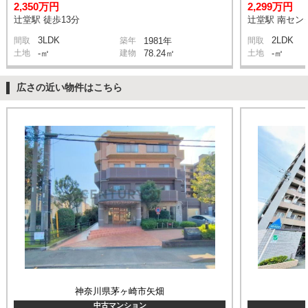
2,350万円
2,299万円
辻堂駅 徒歩13分
辻堂駅 南センタ
3LDK
2LDK
間取
築年
1981年
間取
土地
-㎡
建物
78.24㎡
土地
-㎡
広さの近い物件はこちら
神奈川県茅ヶ崎市矢畑
中古マンション