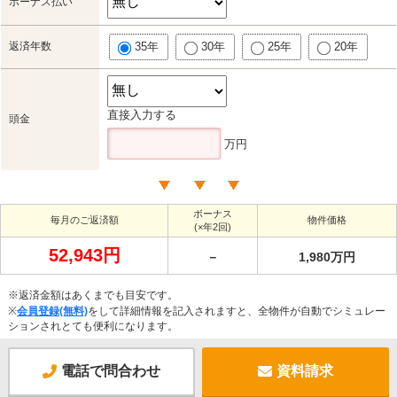
ボーナス払い
返済年数
35年
30年
25年
20年
直接入力する
頭金
万円
ボーナス
毎月のご返済額
物件価格
(×年2回)
52,943円
－
1,980万円
※返済金額はあくまでも目安です。
※
会員登録(無料)
をして詳細情報を記入されますと、全物件が自動でシミュレー
ションされとても便利になります。
電話で問合わせ
資料請求