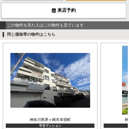
来店予約
この物件を見た人はこの物件も見ています
同じ価格帯の物件はこちら
神奈川県茅ヶ崎市本宿町
神
中古マンション