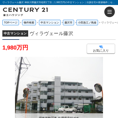
ヴィラヴェール藤沢 神奈川県藤沢市稲荷1丁目｜1,980万円の中古マンション｜分譲住宅や新築物件｜センチュリー21富士ハウジング
TOPページ
物件検索
中古マンション
藤沢市
小田急江ノ島線
ヴィラヴェー
ヴィラヴェール藤沢
中古マンション
1,980万円
お気に入り