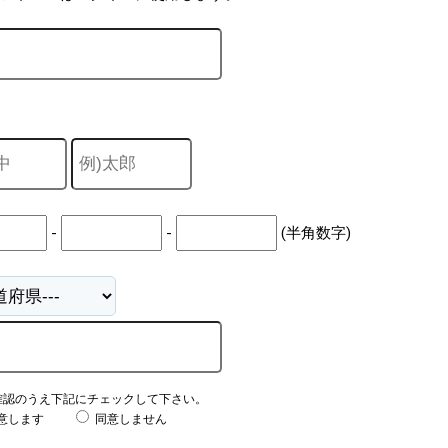
-
-
(半角数字)
確認のうえ下記にチェックして下さい。
意します
同意しません