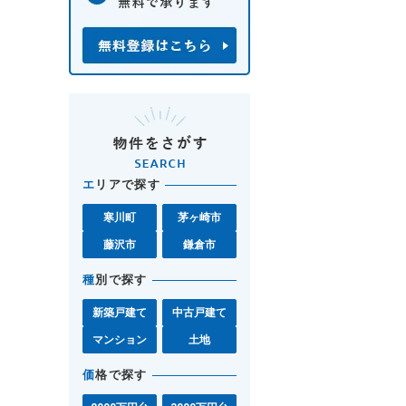
エ
リアで探す
寒川町
茅ヶ崎市
藤沢市
鎌倉市
種
別で探す
新築戸建て
中古戸建て
マンション
土地
価
格で探す