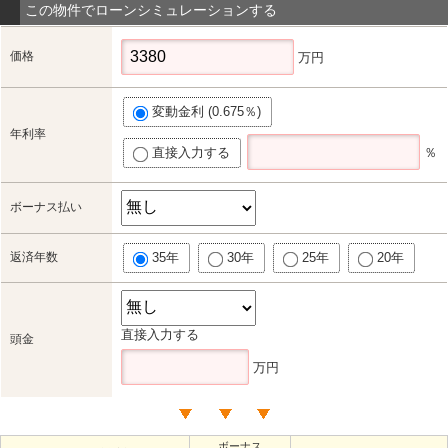
この物件でローンシミュレーションする
価格
万円
変動金利 (0.675％)
年利率
直接入力する
％
ボーナス払い
返済年数
35年
30年
25年
20年
直接入力する
頭金
万円
ボーナス