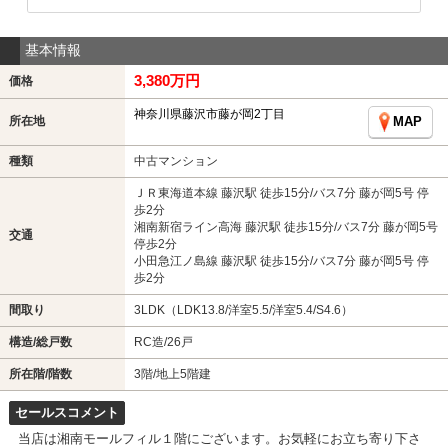
基本情報
3,380万円
価格
神奈川県藤沢市藤が岡2丁目
所在地
MAP
種類
中古マンション
ＪＲ東海道本線 藤沢駅 徒歩15分/バス7分 藤が岡5号 停
歩2分
湘南新宿ライン高海 藤沢駅 徒歩15分/バス7分 藤が岡5号
交通
停歩2分
小田急江ノ島線 藤沢駅 徒歩15分/バス7分 藤が岡5号 停
歩2分
間取り
3LDK（LDK13.8/洋室5.5/洋室5.4/S4.6）
構造/総戸数
RC造/26戸
所在階/階数
3階/地上5階建
セールスコメント
当店は湘南モールフィル１階にございます。お気軽にお立ち寄り下さ