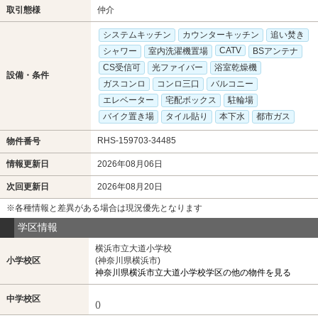
取引態様
仲介
システムキッチン
カウンターキッチン
追い焚き
CATV
シャワー
室内洗濯機置場
BSアンテナ
CS受信可
光ファイバー
浴室乾燥機
設備・条件
ガスコンロ
コンロ三口
バルコニー
エレベーター
宅配ボックス
駐輪場
バイク置き場
タイル貼り
本下水
都市ガス
RHS-159703-34485
物件番号
情報更新日
2026年08月06日
次回更新日
2026年08月20日
※各種情報と差異がある場合は現況優先となります
学区情報
横浜市立大道小学校
小学校区
(神奈川県横浜市)
神奈川県横浜市立大道小学校学区の他の物件を見る
中学校区
()