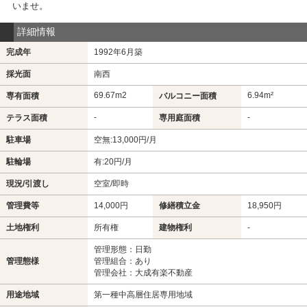
いませ。
詳細情報
完成年
1992年6月築
採光面
南西
69.67m
2
6.94m²
専有面積
バルコニー面積
-
-
テラス面積
専用庭面積
駐車場
空無:13,000円/月
駐輪場
有:20円/月
現況/引渡し
空室/即時
管理費等
14,000円
修繕積立金
18,950円
土地権利
所有権
建物権利
-
管理形態：日勤
管理態様
管理組合：あり
管理会社：大成有楽不動産
用途地域
第一種中高層住居専用地域