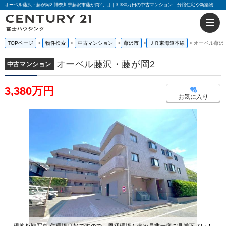
オーベル藤沢・藤が岡2 神奈川県藤沢市藤が岡2丁目｜3,380万円の中古マンション｜分譲住宅や新築物件｜センチュリー21富士ハウジング
TOPページ
物件検索
中古マンション
藤沢市
ＪＲ東海道本線
オーベル藤沢
オーベル藤沢・藤が岡2
中古マンション
3,380万円
お気に入り