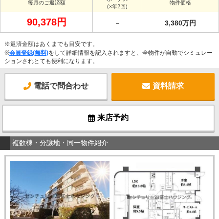
毎月のご返済額
物件価格
(×年2回)
90,378円
－
3,380万円
※返済金額はあくまでも目安です。
※
会員登録(無料)
をして詳細情報を記入されますと、全物件が自動でシミュレー
ションされとても便利になります。
電話で問合わせ
資料請求
来店予約
複数棟・分譲地・同一物件紹介