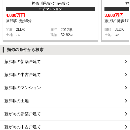
神奈川県藤沢市南藤沢
神
中古マンション
4,880万円
3,680万円
藤沢駅 徒歩6分
藤沢駅 徒歩17
2LDK
3LDK
間取
築年
2012年
間取
土地
-㎡
建物
52.82㎡
土地
-㎡
類似の条件から検索
藤沢駅の新築戸建て
藤沢駅の中古戸建て
藤沢駅のマンション
藤沢駅の土地
藤が岡の新築戸建て
藤が岡の中古戸建て