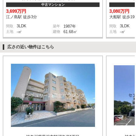
中古マンション
3,699万円
3,080万円
江ノ島駅 徒歩3分
大船駅 徒歩19
3LDK
3LDK
間取
築年
1987年
間取
土地
-㎡
建物
61.68㎡
土地
-㎡
広さの近い物件はこちら