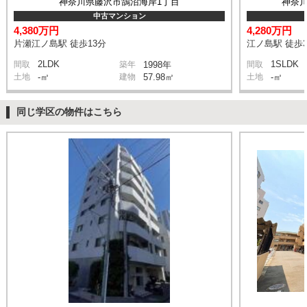
神奈川県藤沢市鵠沼海岸1丁目
神奈川
中古マンション
4,380万円
4,280万円
片瀬江ノ島駅 徒歩13分
江ノ島駅 徒歩
2LDK
1SLDK
間取
築年
1998年
間取
土地
-㎡
建物
57.98㎡
土地
-㎡
同じ学区の物件はこちら