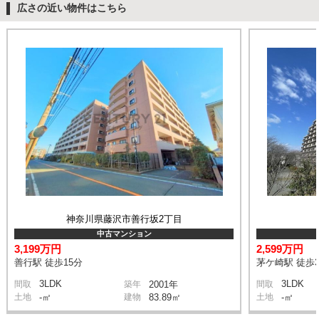
広さの近い物件はこちら
神奈川県藤沢市善行坂2丁目
中古マンション
3,199万円
2,599万円
善行駅 徒歩15分
茅ケ崎駅 徒歩3
3LDK
3LDK
間取
築年
2001年
間取
土地
-㎡
建物
83.89㎡
土地
-㎡