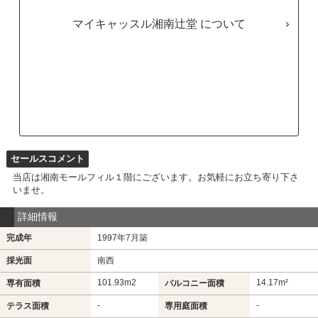
マイキャッスル湘南辻堂
セールスコメント
当店は湘南モールフィル１階にございます。お気軽にお立ち寄り下さ
いませ。
詳細情報
完成年
1997年7月築
採光面
南西
101.93m
2
14.17m²
専有面積
バルコニー面積
-
-
テラス面積
専用庭面積