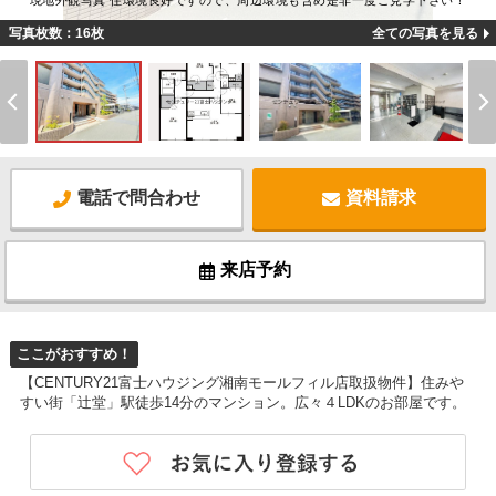
現地外観写真 住環境良好ですので、周辺環境も含め是非一度ご見学下さい！
写真枚数：16枚
全ての写真を見る
電話で問合わせ
資料請求
来店予約
ここがおすすめ！
【CENTURY21富士ハウジング湘南モールフィル店取扱物件】住みや
すい街「辻堂」駅徒歩14分のマンション。広々４LDKのお部屋です。