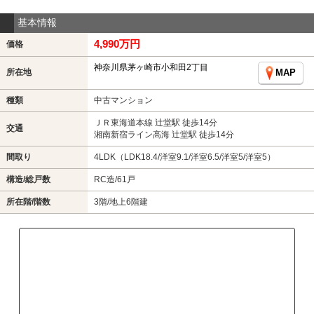
基本情報
4,990万円
価格
神奈川県茅ヶ崎市小和田2丁目
所在地
MAP
種類
中古マンション
ＪＲ東海道本線 辻堂駅 徒歩14分
交通
湘南新宿ライン高海 辻堂駅 徒歩14分
間取り
4LDK（LDK18.4/洋室9.1/洋室6.5/洋室5/洋室5）
構造/総戸数
RC造/61戸
所在階/階数
3階/地上6階建