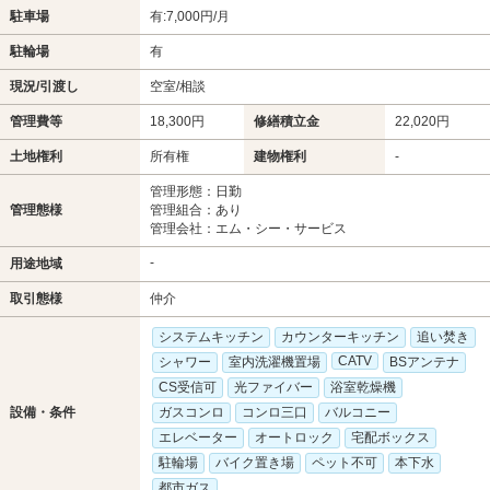
駐車場
有:7,000円/月
駐輪場
有
現況/引渡し
空室/相談
管理費等
18,300円
修繕積立金
22,020円
土地権利
所有権
建物権利
-
管理形態：日勤
管理態様
管理組合：あり
管理会社：エム・シー・サービス
-
用途地域
取引態様
仲介
システムキッチン
カウンターキッチン
追い焚き
CATV
シャワー
室内洗濯機置場
BSアンテナ
CS受信可
光ファイバー
浴室乾燥機
設備・条件
ガスコンロ
コンロ三口
バルコニー
エレベーター
オートロック
宅配ボックス
駐輪場
バイク置き場
ペット不可
本下水
都市ガス