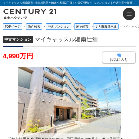
マイキャッスル湘南辻堂 神奈川県茅ヶ崎市小和田2丁目｜4,990万円の中古マンション｜分譲住宅や新築物件｜センチュリー21富士ハウジング
TOPページ
物件検索
中古マンション
茅ヶ崎市
ＪＲ東海道本線
マイキャッ
マイキャッスル湘南辻堂
中古マンション
4,990万円
お気に入り