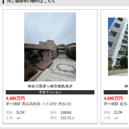
同じ価格帯の物件はこちら
神奈川県茅ヶ崎市柳島海岸
神
中古マンション
4,480万円
4,699万円
茅ケ崎駅 西浜高校前 バス10分 停歩1分
茅ケ崎駅 徒歩2
3LDK
2LDK
間取
築年
1989年
間取
土地
-㎡
建物
132.61㎡
土地
-㎡