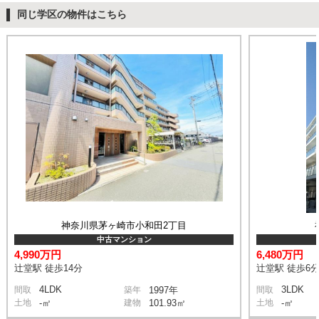
同じ学区の物件はこちら
神奈川県茅ヶ崎市小和田2丁目
中古マンション
4,990万円
6,480万円
辻堂駅 徒歩14分
辻堂駅 徒歩6
4LDK
3LDK
間取
築年
1997年
間取
土地
-㎡
建物
101.93㎡
土地
-㎡