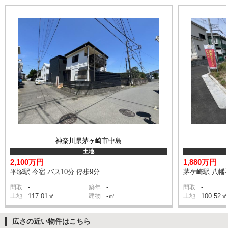
神奈川県茅ヶ崎市中島
土地
2,100万円
1,880万円
平塚駅 今宿 バス10分 停歩9分
茅ケ崎駅 八幡神
-
-
-
間取
築年
間取
土地
117.01㎡
建物
-㎡
土地
100.52㎡
広さの近い物件はこちら