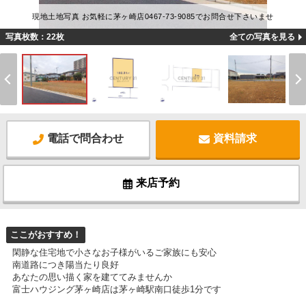
現地土地写真 お気軽に茅ヶ崎店0467-73-9085でお問合せ下さいませ
写真枚数：22枚
全ての写真を見る
電話で問合わせ
資料請求
来店予約
ここがおすすめ！
閑静な住宅地で小さなお子様がいるご家族にも安心
南道路につき陽当たり良好
あなたの思い描く家を建ててみませんか
富士ハウジング茅ヶ崎店は茅ヶ崎駅南口徒歩1分です