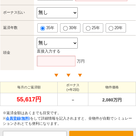
ボーナス払い
返済年数
35年
30年
25年
20年
直接入力する
頭金
万円
ボーナス
毎月のご返済額
物件価格
(×年2回)
55,617円
－
2,080万円
※返済金額はあくまでも目安です。
※
会員登録(無料)
をして詳細情報を記入されますと、全物件が自動でシミュレー
ションされとても便利になります。