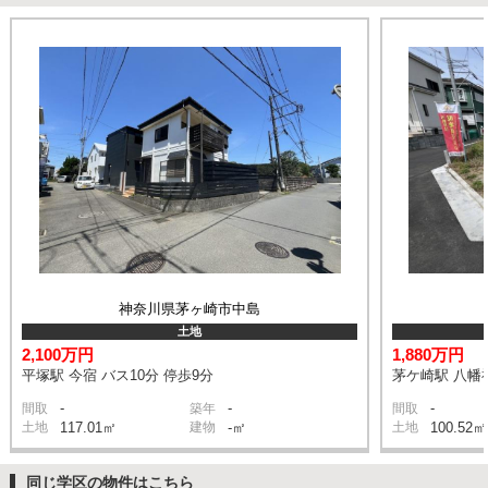
神奈川県茅ヶ崎市中島
土地
2,100万円
1,880万円
平塚駅 今宿 バス10分 停歩9分
茅ケ崎駅 八幡神
-
-
-
間取
築年
間取
土地
117.01㎡
建物
-㎡
土地
100.52㎡
同じ学区の物件はこちら