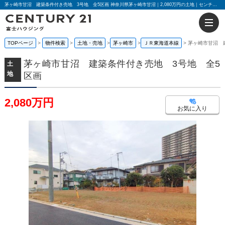
茅ヶ崎市甘沼 建築条件付き売地 3号地 全5区画 神奈川県茅ヶ崎市甘沼｜2,080万円の土地｜センチュリー21富士ハウジング
TOPページ
物件検索
土地・売地
茅ヶ崎市
ＪＲ東海道本線
茅ヶ崎市甘沼 
茅ヶ崎市甘沼 建築条件付き売地 3号地 全5
土
地
区画
2,080万円
お気に入り