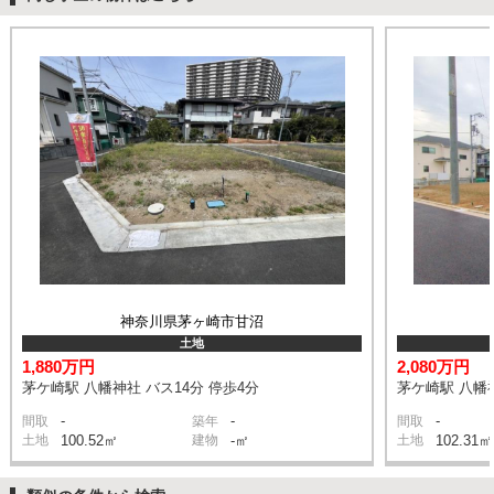
神奈川県茅ヶ崎市甘沼
土地
1,880万円
2,080万円
茅ケ崎駅 八幡神社 バス14分 停歩4分
茅ケ崎駅 八幡神
-
-
-
間取
築年
間取
土地
100.52㎡
建物
-㎡
土地
102.31㎡