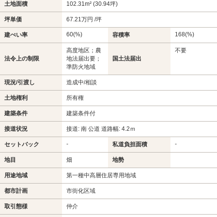
土地面積
102.31m² (30.94坪)
坪単価
67.21万円 /坪
60(%)
168(%)
建ぺい率
容積率
高度地区；農
不要
法令上の制限
地法届出要；
国土法届出
準防火地域
現況/引渡し
造成中/相談
土地権利
所有権
建築条件
建築条件付
接道状況
接道: 南 公道 道路幅: 4.2ｍ
-
-
セットバック
私道負担面積
地目
畑
地勢
用途地域
第一種中高層住居専用地域
都市計画
市街化区域
取引態様
仲介