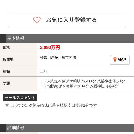
基本情報
2,080万円
価格
神奈川県茅ヶ崎市甘沼
所在地
MAP
種類
土地
ＪＲ東海道本線 茅ケ崎駅 バス14分 八幡神社 停歩4分
交通
ＪＲ相模線 茅ケ崎駅 バス14分 八幡神社 停歩4分
セールスコメント
富士ハウジング茅ヶ崎店は茅ヶ崎駅南口徒歩1分です
詳細情報