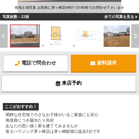
現地土地写真 お気軽に茅ヶ崎店0467-73-9085でお問合せ下さいませ
写真枚数：22枚
全ての写真を見る
電話で問合わせ
資料請求
来店予約
ここがおすすめ！
閑静な住宅地で小さなお子様がいるご家族にも安心
南道路につき陽当たり良好
あなたの思い描く家を建ててみませんか
富士ハウジング茅ヶ崎店は茅ヶ崎駅南口徒歩1分です