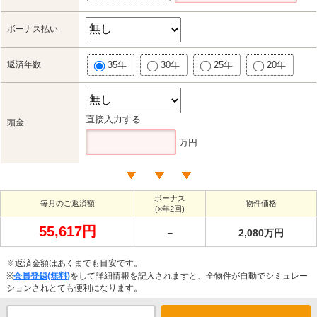
ボーナス払い
返済年数
35年
30年
25年
20年
直接入力する
頭金
万円
ボーナス
毎月のご返済額
物件価格
(×年2回)
55,617円
－
2,080万円
※返済金額はあくまでも目安です。
※
会員登録(無料)
をして詳細情報を記入されますと、全物件が自動でシミュレー
ションされとても便利になります。