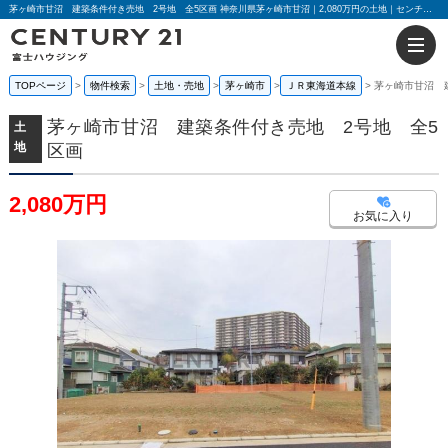
茅ヶ崎市甘沼 建築条件付き売地 2号地 全5区画 神奈川県茅ヶ崎市甘沼｜2,080万円の土地｜センチュリー21富士ハウジング
TOPページ
物件検索
土地・売地
茅ヶ崎市
ＪＲ東海道本線
茅ヶ崎市甘沼 
茅ヶ崎市甘沼 建築条件付き売地 2号地 全5
土
地
区画
2,080万円
お気に入り