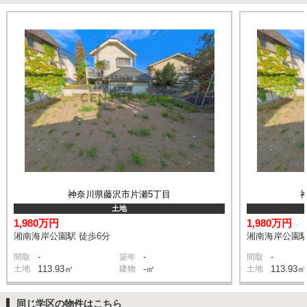
神奈川県藤沢市片瀬5丁目
土地
1,980万円
1,980万円
湘南海岸公園駅 徒歩6分
湘南海岸公園駅
-
-
-
間取
築年
間取
土地
113.93㎡
建物
-㎡
土地
113.93㎡
同じ学区の物件はこちら