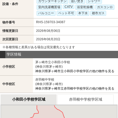
カウンターキッチン
追い焚き
シャワー
設備・条件
CATV
室内洗濯機置場
浴室乾燥機
ガスコンロ
バルコニー
ペット不可
本下水
都市ガス
RHS-159703-34087
物件番号
情報更新日
2026年08月06日
次回更新日
2026年08月20日
※各種情報と差異がある場合は現況優先となります
学区情報
茅ヶ崎市立小和田小学校
小学校区
(神奈川県茅ヶ崎市)
神奈川県茅ヶ崎市立小和田小学校学区の他の物件を見る
赤羽根中学校
中学校区
(神奈川県茅ヶ崎市)
神奈川県茅ヶ崎市立赤羽根中学校学区の他の物件を見る
小和田小学校学区域
赤羽根中学校学区域