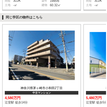
3LDK
3LDK
間取
築年
1995年
間取
土地
-㎡
建物
60.32㎡
土地
-㎡
同じ学区の物件はこちら
神奈川県茅ヶ崎市小和田2丁目
中古マンション
4,580万円
5,480万円
辻堂駅 徒歩14分
辻堂駅 徒歩5