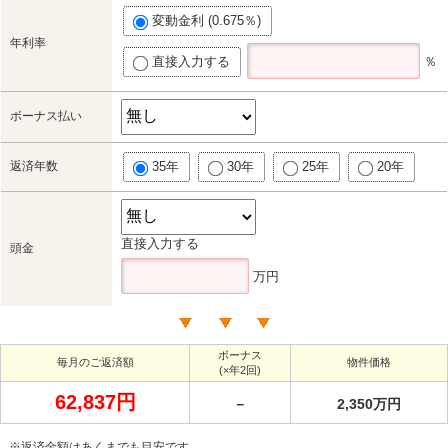
変動金利 (0.675％)
年利率
直接入力する
％
ボーナス払い
返済年数
35年
30年
25年
20年
直接入力する
頭金
万円
ボーナス
毎月のご返済額
物件価格
(×年2回)
62,837円
－
2,350万円
※返済金額はあくまでも目安です。