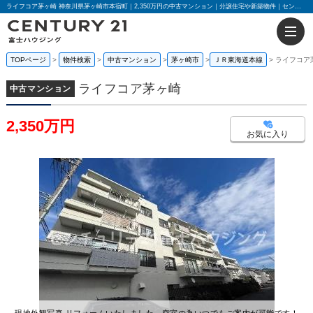
ライフコア茅ヶ崎 神奈川県茅ヶ崎市本宿町｜2,350万円の中古マンション｜分譲住宅や新築物件｜センチュリー21富士ハウジング
TOPページ
物件検索
中古マンション
茅ヶ崎市
ＪＲ東海道本線
ライフコア
ライフコア茅ヶ崎
中古マンション
2,350万円
お気に入り