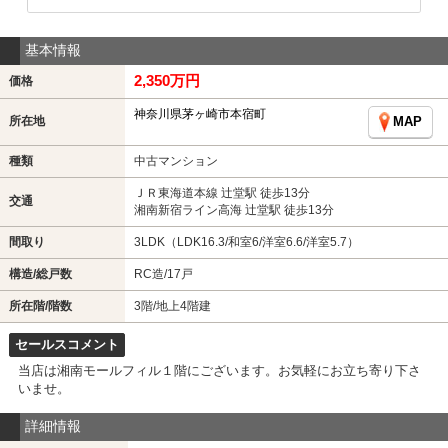
基本情報
2,350万円
価格
神奈川県茅ヶ崎市本宿町
所在地
MAP
種類
中古マンション
ＪＲ東海道本線 辻堂駅 徒歩13分
交通
湘南新宿ライン高海 辻堂駅 徒歩13分
間取り
3LDK（LDK16.3/和室6/洋室6.6/洋室5.7）
構造/総戸数
RC造/17戸
所在階/階数
3階/地上4階建
セールスコメント
当店は湘南モールフィル１階にございます。お気軽にお立ち寄り下さ
いませ。
詳細情報