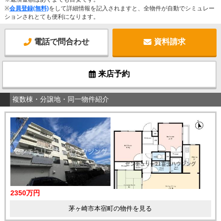
※
会員登録(無料)
をして詳細情報を記入されますと、全物件が自動でシミュレー
ションされとても便利になります。
電話で問合わせ
資料請求
来店予約
複数棟・分譲地・同一物件紹介
2350万円
茅ヶ崎市本宿町の物件を見る