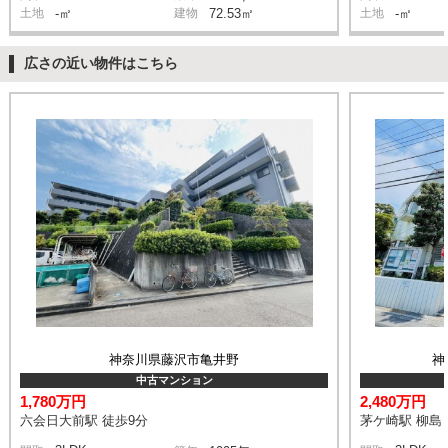
土地
-㎡
建物
72.53㎡
土地
-㎡
広さの近い物件はこちら
神奈川県藤沢市亀井野
神
中古マンション
1,780万円
2,480万円
六会日大前駅 徒歩9分
茅ケ崎駅 柳島 