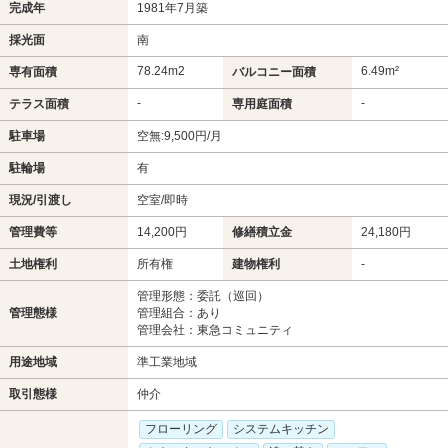
完成年
1981年7月築
採光面
南
78.24m
2
6.49m²
専有面積
バルコニー面積
-
-
テラス面積
専用庭面積
駐車場
空無:9,500円/月
駐輪場
有
現況/引渡し
空室/即時
管理費等
14,200円
修繕積立金
24,180円
土地権利
所有権
建物権利
-
管理形態：委託（巡回）
管理態様
管理組合：あり
管理会社：東急コミュニティ
用途地域
準工業地域
取引態様
仲介
フローリング
システムキッチン