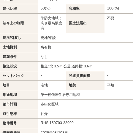
50(%)
100(%)
建ぺい率
容積率
準防火地域；
不要
法令上の制限
高さ最高限度
国土法届出
有
現況/引渡し
更地/相談
土地権利
所有権
建築条件
なし
接道状況
接道: 北 3.5ｍ 公道 道路幅: 3.6ｍ
-
-
セットバック
私道負担面積
地目
宅地
地勢
平坦
用途地域
第一種低層住居専用地域
都市計画
市街化区域
取引態様
仲介
RHS-159703-33900
物件番号
情報更新日
2026年08月08日