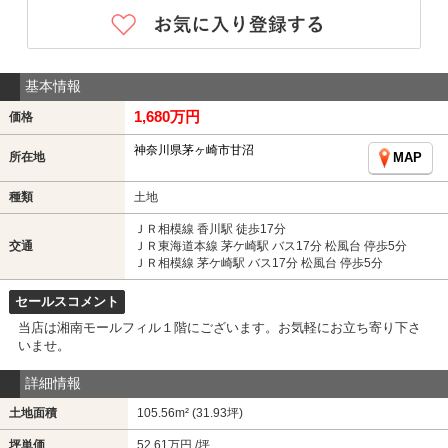
基本情報
1,680万円
価格
神奈川県茅ヶ崎市甘沼
所在地
MAP
種類
土地
ＪＲ相模線 香川駅 徒歩17分
交通
ＪＲ東海道本線 茅ケ崎駅 バス17分 松風台 停歩5分
ＪＲ相模線 茅ケ崎駅 バス17分 松風台 停歩5分
セールスコメント
当店は湘南モールフィル１階にございます。お気軽にお立ち寄り下さ
いませ。
詳細情報
土地面積
105.56m² (31.93坪)
坪単価
52.61万円 /坪