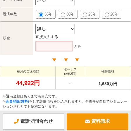
返済年数
35年
30年
25年
20年
直接入力する
頭金
万円
ボーナス
毎月のご返済額
物件価格
(×年2回)
44,922円
－
1,680万円
※返済金額はあくまでも目安です。
※
会員登録(無料)
をして詳細情報を記入されますと、全物件が自動でシミュレー
ションされとても便利になります。
電話で問合わせ
資料請求