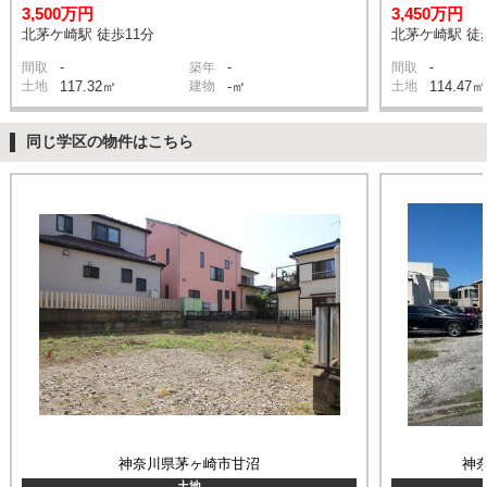
3,500万円
3,450万円
北茅ケ崎駅 徒歩11分
北茅ケ崎駅 徒
-
-
-
間取
築年
間取
土地
117.32㎡
建物
-㎡
土地
114.47㎡
同じ学区の物件はこちら
神奈川県茅ヶ崎市甘沼
神
土地