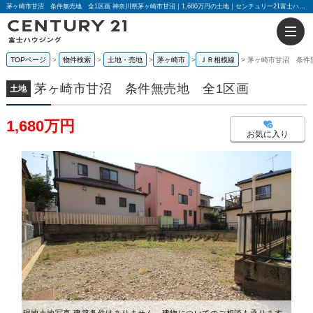
茅ヶ崎市甘沼 条件無売地 全1区画 神奈川県茅ヶ崎市甘沼｜1,680万円の土地｜センチュリー21富士ハウジング
TOPページ
物件検索
土地・売地
茅ヶ崎市
ＪＲ相模線
茅ヶ崎市甘沼 条件
茅ヶ崎市甘沼 条件無売地 全1区画
土地
1,680万円
お気に入り