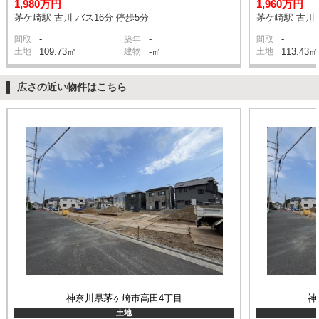
1,980万円
1,960万円
茅ケ崎駅 古川 バス16分 停歩5分
茅ケ崎駅 古川 
-
-
-
間取
築年
間取
土地
109.73㎡
建物
-㎡
土地
113.43㎡
広さの近い物件はこちら
神奈川県茅ヶ崎市高田4丁目
神
土地