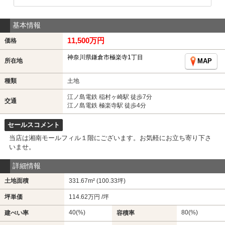
基本情報
11,500万円
価格
神奈川県鎌倉市極楽寺1丁目
所在地
MAP
種類
土地
江ノ島電鉄 稲村ヶ崎駅 徒歩7分
交通
江ノ島電鉄 極楽寺駅 徒歩4分
セールスコメント
当店は湘南モールフィル１階にございます。お気軽にお立ち寄り下さ
いませ。
詳細情報
土地面積
331.67m² (100.33坪)
坪単価
114.62万円 /坪
40(%)
80(%)
建ぺい率
容積率