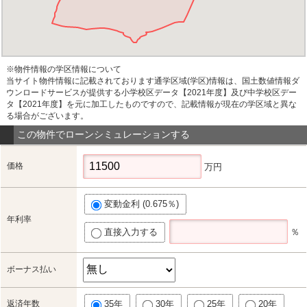
※物件情報の学区情報について
当サイト物件情報に記載されております通学区域(学区)情報は、国土数値情報ダ
ウンロードサービスが提供する小学校区データ【2021年度】及び中学校区デー
タ【2021年度】を元に加工したものですので、記載情報が現在の学区域と異な
る場合がございます。
この物件でローンシミュレーションする
価格
万円
変動金利 (0.675％)
年利率
直接入力する
％
ボーナス払い
返済年数
35年
30年
25年
20年