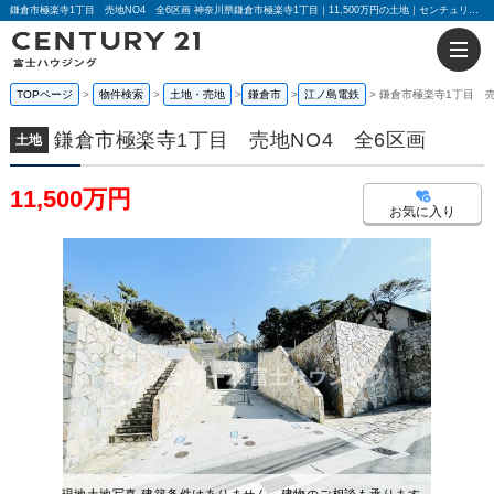
鎌倉市極楽寺1丁目 売地NO4 全6区画 神奈川県鎌倉市極楽寺1丁目｜11,500万円の土地｜センチュリー21富士ハウジング
TOPページ
物件検索
土地・売地
鎌倉市
江ノ島電鉄
鎌倉市極楽寺1丁目 売
鎌倉市極楽寺1丁目 売地NO4 全6区画
土地
11,500万円
お気に入り