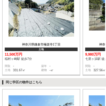
神奈川県鎌倉市極楽寺1丁目
神奈
土地
11,500万円
9,980万円
稲村ヶ崎駅 徒歩7分
七里ヶ浜駅 徒
-
-
-
間取
築年
間取
土地
331.67㎡
建物
-㎡
土地
327.56㎡
同じ学区の物件はこちら