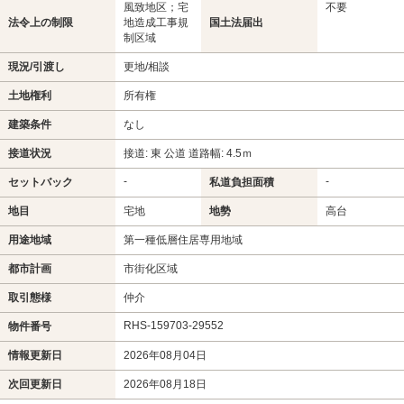
風致地区；宅
不要
法令上の制限
地造成工事規
国土法届出
制区域
現況/引渡し
更地/相談
土地権利
所有権
建築条件
なし
接道状況
接道: 東 公道 道路幅: 4.5ｍ
-
-
セットバック
私道負担面積
地目
宅地
地勢
高台
用途地域
第一種低層住居専用地域
都市計画
市街化区域
取引態様
仲介
RHS-159703-29552
物件番号
情報更新日
2026年08月04日
次回更新日
2026年08月18日