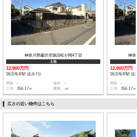
神奈川県藤沢市鵠沼松が岡4丁目
神奈
土地
12,900万円
12,900万円
鵠沼海岸駅 徒歩7分
鵠沼海岸駅 徒
-
-
-
間取
築年
間取
土地
356.17㎡
建物
-㎡
土地
356.17㎡
広さの近い物件はこちら