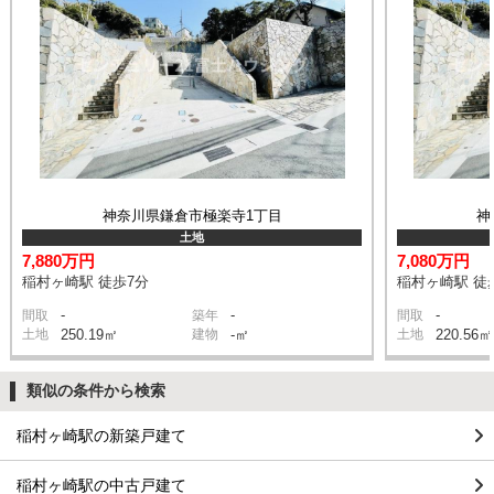
神奈川県鎌倉市極楽寺1丁目
神
土地
7,880万円
7,080万円
稲村ヶ崎駅 徒歩7分
稲村ヶ崎駅 徒
-
-
-
間取
築年
間取
土地
250.19㎡
建物
-㎡
土地
220.56㎡
類似の条件から検索
稲村ヶ崎駅の新築戸建て
稲村ヶ崎駅の中古戸建て