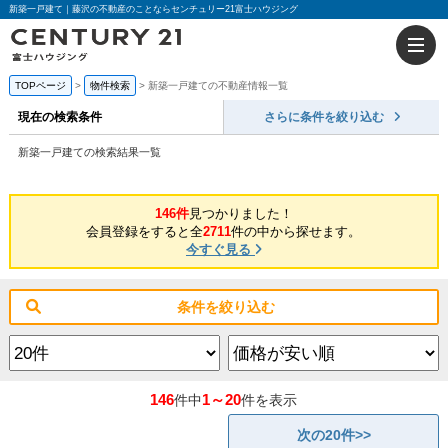
新築一戸建て｜藤沢の不動産のことならセンチュリー21富士ハウジング
TOPページ
物件検索
新築一戸建ての不動産情報一覧
現在の検索条件
さらに条件を絞り込む
新築一戸建ての検索結果一覧
146件
見つかりました！
会員登録をすると全
2711
件の中から探せます。
今すぐ見る
条件を絞り込む
146
1～20
件中
件を表示
次の20件>>