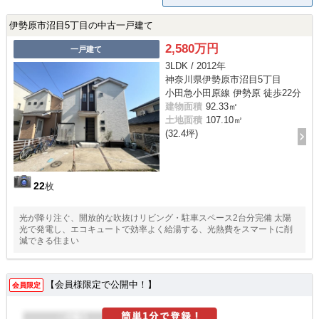
伊勢原市沼目5丁目の中古一戸建て
2,580万円
一戸建て
3LDK / 2012年
神奈川県伊勢原市沼目5丁目
小田急小田原線 伊勢原 徒歩22分
建物面積
92.33㎡
土地面積
107.10㎡
(32.4坪)
22
枚
光が降り注ぐ、開放的な吹抜けリビング・駐車スペース2台分完備 太陽
光で発電し、エコキュートで効率よく給湯する、光熱費をスマートに削
減できる住まい
【会員様限定で公開中！】
会員限定