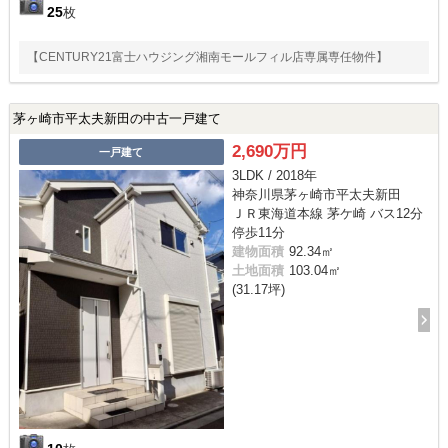
25
枚
【CENTURY21富士ハウジング湘南モールフィル店専属専任物件】
茅ヶ崎市平太夫新田の中古一戸建て
2,690万円
一戸建て
3LDK / 2018年
神奈川県茅ヶ崎市平太夫新田
ＪＲ東海道本線 茅ケ崎 バス12分
停歩11分
建物面積
92.34㎡
土地面積
103.04㎡
(31.17坪)