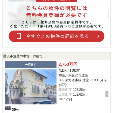
藤沢市遠藤の中古一戸建て
2,750万円
一戸建て
4LDK / 1982年
神奈川県藤沢市遠藤
ＪＲ東海道本線 辻堂 バス15分停
歩7分
建物面積
102.26㎡
土地面積
132.62㎡
(40.12坪)
30
枚