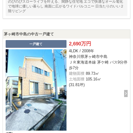
のびのびスローライフを叶える、閑静な住宅地 エコで快適なオール電化
で地球に優しい暮らし 南面に広がるワイドバルコニー 日当たりのいい２
階リビング
茅ヶ崎市中島の中古一戸建て
2,690万円
一戸建て
4LDK / 2008年
神奈川県茅ヶ崎市中島
ＪＲ東海道本線 茅ケ崎 バス9分停
歩7分
建物面積
89.73㎡
土地面積
105.16㎡
(31.81坪)