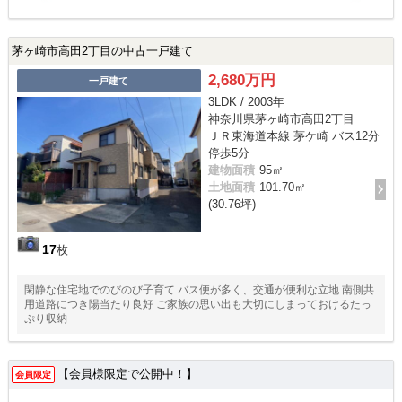
茅ヶ崎市高田2丁目の中古一戸建て
2,680万円
一戸建て
3LDK / 2003年
神奈川県茅ヶ崎市高田2丁目
ＪＲ東海道本線 茅ケ崎 バス12分
停歩5分
建物面積
95㎡
土地面積
101.70㎡
(30.76坪)
17
枚
閑静な住宅地でのびのび子育て バス便が多く、交通が便利な立地 南側共
用道路につき陽当たり良好 ご家族の思い出も大切にしまっておけるたっ
ぷり収納
【会員様限定で公開中！】
会員限定