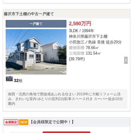
藤沢市下土棚の中古一戸建て
2,590万円
一戸建て
3LDK / 1994年
神奈川県藤沢市下土棚
小田急江ノ島線 長後 徒歩20分
建物面積
78.66㎡
土地面積
131.54㎡
(39.79坪)
32
枚
南西・北西の角地で開放感あふれる住まい 2019年に大幅リフォーム済
み、きれいな室内 ゆとりの並列2台駐車スペース付き スーパー徒歩10分
圏内
【会員様限定で公開中！】
会員限定
NEW