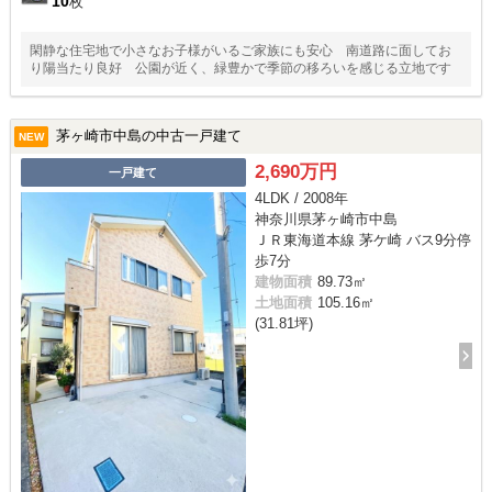
10
枚
閑静な住宅地で小さなお子様がいるご家族にも安心 南道路に面してお
り陽当たり良好 公園が近く、緑豊かで季節の移ろいを感じる立地です
茅ヶ崎市中島の中古一戸建て
NEW
2,690万円
一戸建て
4LDK / 2008年
神奈川県茅ヶ崎市中島
ＪＲ東海道本線 茅ケ崎 バス9分停
歩7分
建物面積
89.73㎡
土地面積
105.16㎡
(31.81坪)