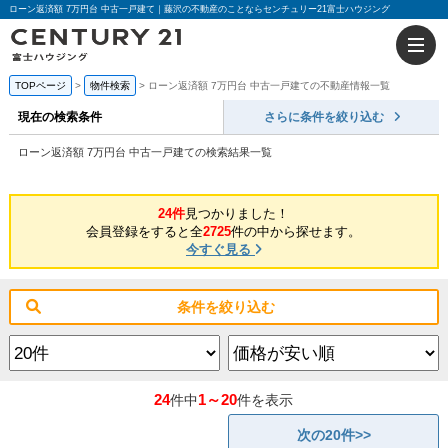
ローン返済額 7万円台 中古一戸建て｜藤沢の不動産のことならセンチュリー21富士ハウジング
TOPページ
物件検索
ローン返済額 7万円台 中古一戸建ての不動産情報一覧
現在の検索条件
さらに条件を絞り込む
ローン返済額 7万円台 中古一戸建ての検索結果一覧
24件
見つかりました！
会員登録をすると全
2725
件の中から探せます。
今すぐ見る
条件を絞り込む
24
1～20
件中
件を表示
次の20件>>