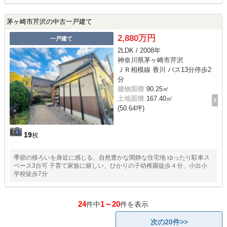
茅ヶ崎市芹沢の中古一戸建て
2,880万円
一戸建て
2LDK / 2008年
神奈川県茅ヶ崎市芹沢
ＪＲ相模線 香川 バス13分停歩2
分
建物面積
90.25㎡
土地面積
167.40㎡
(50.64坪)
19
枚
季節の移ろいを身近に感じる、自然豊かな閑静な住宅地 ゆったり駐車ス
ペース3台可 子育て家族に嬉しい、ひかりの子幼稚園徒歩４分、小出小
学校徒歩7分
24
1～20
件中
件を表示
次の20件>>