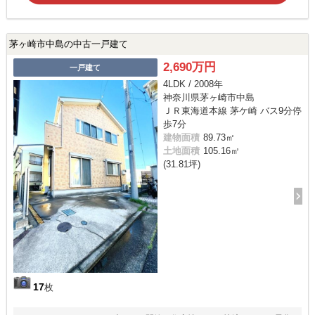
茅ヶ崎市中島の中古一戸建て
2,690万円
一戸建て
4LDK / 2008年
神奈川県茅ヶ崎市中島
ＪＲ東海道本線 茅ケ崎 バス9分停
歩7分
建物面積
89.73㎡
土地面積
105.16㎡
(31.81坪)
17
枚