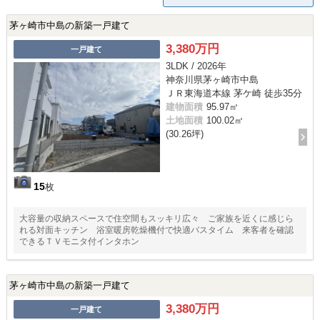
茅ヶ崎市中島の新築一戸建て
3,380万円
一戸建て
3LDK / 2026年
神奈川県茅ヶ崎市中島
ＪＲ東海道本線 茅ケ崎 徒歩35分
建物面積
95.97㎡
土地面積
100.02㎡
(30.26坪)
15
枚
大容量の収納スペースで住空間もスッキリ広々 ご家族を近くに感じら
れる対面キッチン 浴室暖房乾燥機付で快適バスタイム 来客者を確認
できるＴＶモニタ付インタホン
茅ヶ崎市中島の新築一戸建て
3,380万円
一戸建て