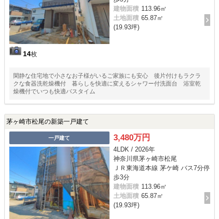
建物面積
113.96㎡
土地面積
65.87㎡
(19.93坪)
14
枚
閑静な住宅地で小さなお子様がいるご家族にも安心 後片付けもラクラ
クな食器洗乾燥機付 暮らしを快適に変えるシャワー付洗面台 浴室乾
燥機付でいつも快適バスタイム
茅ヶ崎市松尾の新築一戸建て
3,480万円
一戸建て
4LDK / 2026年
神奈川県茅ヶ崎市松尾
ＪＲ東海道本線 茅ケ崎 バス7分停
歩3分
建物面積
113.96㎡
土地面積
65.87㎡
(19.93坪)