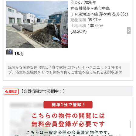
3LDK / 2026年
神奈川県茅ヶ崎市中島
ＪＲ東海道本線 茅ケ崎 徒歩35分
建物面積
95.97㎡
土地面積
100.02㎡
(30.26坪)
18
枚
緑豊かな閑静な住宅地は子育て家族にぴったり バスユニット１坪タイ
プ、浴室乾燥機付き いつも気持ち良くご家族を迎えられる玄関収納付
【会員様限定で公開中！】
会員限定