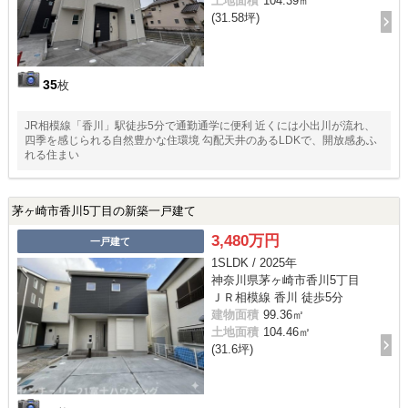
土地面積
104.39㎡
(31.58坪)
35
枚
JR相模線「香川」駅徒歩5分で通勤通学に便利 近くには小出川が流れ、
四季を感じられる自然豊かな住環境 勾配天井のあるLDKで、開放感あふ
れる住まい
茅ヶ崎市香川5丁目の新築一戸建て
3,480万円
一戸建て
1SLDK / 2025年
神奈川県茅ヶ崎市香川5丁目
ＪＲ相模線 香川 徒歩5分
建物面積
99.36㎡
土地面積
104.46㎡
(31.6坪)