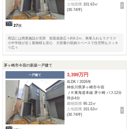
土地面積
101.63㎡
(30.74坪)
27
枚
周辺には商業施設が充実 前面道路広々約6.2ｍ、車庫入れもラクラク
小中学校が近く親御様も安心 大容量の収納スペースで住空間もスッキ
リ広々
茅ヶ崎市今宿の新築一戸建て
3,399万円
一戸建て
4LDK / 2026年
神奈川県茅ヶ崎市今宿
ＪＲ東海道本線 茅ケ崎 バス12分
停歩4分
建物面積
95.22㎡
土地面積
101.63㎡
(30.74坪)