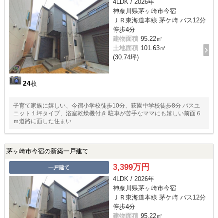
4LDK / 2026年
神奈川県茅ヶ崎市今宿
ＪＲ東海道本線 茅ケ崎 バス12分
停歩4分
建物面積
95.22㎡
土地面積
101.63㎡
(30.74坪)
24
枚
子育て家族に嬉しい、今宿小学校徒歩10分、萩園中学校徒歩8分 バスユ
ニット１坪タイプ、浴室乾燥機付き 駐車が苦手なママにも嬉しい前面６
ｍ道路に面した住まい
茅ヶ崎市今宿の新築一戸建て
3,399万円
一戸建て
4LDK / 2026年
神奈川県茅ヶ崎市今宿
ＪＲ東海道本線 茅ケ崎 バス12分
停歩4分
建物面積
95.22㎡