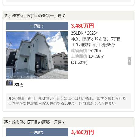
茅ヶ崎市香川5丁目の新築一戸建て
3,480万円
一戸建て
2SLDK / 2025年
神奈川県茅ヶ崎市香川5丁目
ＪＲ相模線 香川 徒歩5分
建物面積
97.29㎡
土地面積
104.39㎡
(31.58坪)
33
枚
JR相模線「香川」駅徒歩5分 近くには小出川が流れ、四季を感じられる
自然豊かな住環境 勾配天井のあるLDKで、開放感あふれる住まい
茅ヶ崎市香川5丁目の新築一戸建て
3,480万円
一戸建て