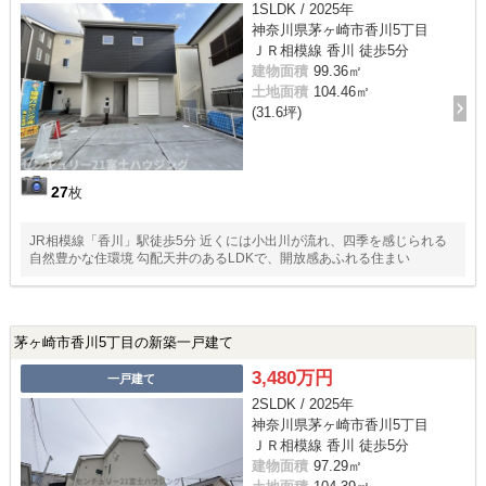
1SLDK / 2025年
神奈川県茅ヶ崎市香川5丁目
ＪＲ相模線 香川 徒歩5分
建物面積
99.36㎡
土地面積
104.46㎡
(31.6坪)
27
枚
JR相模線「香川」駅徒歩5分 近くには小出川が流れ、四季を感じられる
自然豊かな住環境 勾配天井のあるLDKで、開放感あふれる住まい
茅ヶ崎市香川5丁目の新築一戸建て
3,480万円
一戸建て
2SLDK / 2025年
神奈川県茅ヶ崎市香川5丁目
ＪＲ相模線 香川 徒歩5分
建物面積
97.29㎡