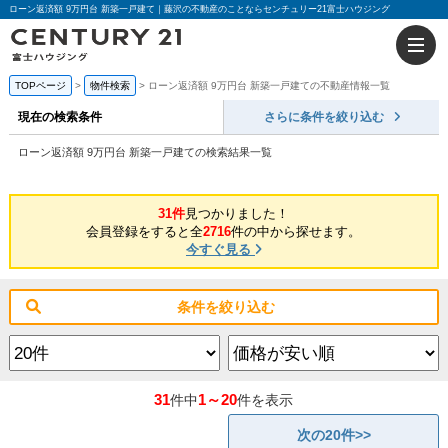
ローン返済額 9万円台 新築一戸建て｜藤沢の不動産のことならセンチュリー21富士ハウジング
TOPページ
物件検索
ローン返済額 9万円台 新築一戸建ての不動産情報一覧
現在の検索条件
さらに条件を絞り込む
ローン返済額 9万円台 新築一戸建ての検索結果一覧
31件
見つかりました！
会員登録をすると全
2716
件の中から探せます。
今すぐ見る
条件を絞り込む
31
1～20
件中
件を表示
次の20件>>