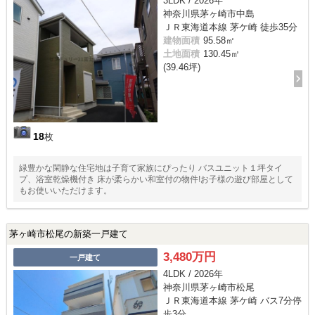
3LDK / 2026年
神奈川県茅ヶ崎市中島
ＪＲ東海道本線 茅ケ崎 徒歩35分
建物面積
95.58㎡
土地面積
130.45㎡
(39.46坪)
18
枚
緑豊かな閑静な住宅地は子育て家族にぴったり バスユニット１坪タイ
プ、浴室乾燥機付き 床が柔らかい和室付の物件!お子様の遊び部屋として
もお使いいただけます。
茅ヶ崎市松尾の新築一戸建て
3,480万円
一戸建て
4LDK / 2026年
神奈川県茅ヶ崎市松尾
ＪＲ東海道本線 茅ケ崎 バス7分停
歩3分