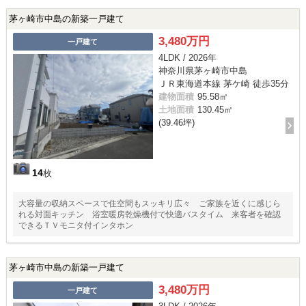
茅ヶ崎市中島の新築一戸建て
3,480万円
一戸建て
4LDK / 2026年
神奈川県茅ヶ崎市中島
ＪＲ東海道本線 茅ケ崎 徒歩35分
建物面積
95.58㎡
土地面積
130.45㎡
(39.46坪)
14
枚
大容量の収納スペースで住空間もスッキリ広々 ご家族を近くに感じら
れる対面キッチン 浴室暖房乾燥機付で快適バスタイム 来客者を確認
できるＴＶモニタ付インタホン
茅ヶ崎市中島の新築一戸建て
3,480万円
一戸建て