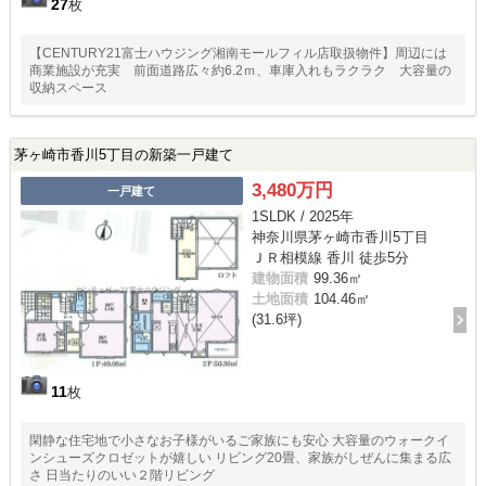
27
枚
【CENTURY21富士ハウジング湘南モールフィル店取扱物件】周辺には
商業施設が充実 前面道路広々約6.2ｍ、車庫入れもラクラク 大容量の
収納スペース
茅ヶ崎市香川5丁目の新築一戸建て
3,480万円
一戸建て
1SLDK / 2025年
神奈川県茅ヶ崎市香川5丁目
ＪＲ相模線 香川 徒歩5分
建物面積
99.36㎡
土地面積
104.46㎡
(31.6坪)
11
枚
閑静な住宅地で小さなお子様がいるご家族にも安心 大容量のウォークイ
ンシューズクロゼットが嬉しい リビング20畳、家族がしぜんに集まる広
さ 日当たりのいい２階リビング