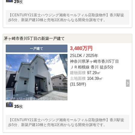
29
枚
【CENTURY21富士ハウジング湘南モールフィル店取扱物件】香川駅徒
歩5分、新築戸建10棟と売地1区画からなる開発分譲地です。
茅ヶ崎市香川5丁目の新築一戸建て
3,480万円
一戸建て
2SLDK / 2025年
神奈川県茅ヶ崎市香川5丁目
ＪＲ相模線 香川 徒歩5分
建物面積
97.29㎡
土地面積
104.39㎡
(31.58坪)
35
枚
【CENTURY21富士ハウジング湘南モールフィル店取扱物件】香川駅徒
歩5分、新築戸建10棟と売地1区画からなる開発分譲地です。