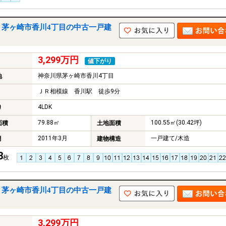
｜茅ヶ崎市香川4丁目の中古一戸建
3,299万円
値下がり
神奈川県茅ヶ崎市香川4丁目
地
ＪＲ相模線 香川駅 徒歩9分
4LDK
り
79.88㎡
100.55㎡(30.42坪)
面積
土地面積
2011年3月
一戸建て/木造
月
建物構造
3
枚
｜茅ヶ崎市香川4丁目の中古一戸建
3,299万円