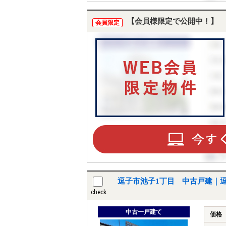
【会員様限定で公開中！】
会員限定
逗子市池子1丁目 中古戸建｜
check
中古一戸建て
価格