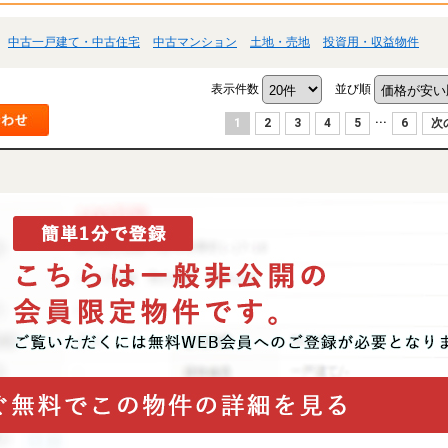
中古一戸建て・中古住宅
中古マンション
土地・売地
投資用・収益物件
表示件数
並び順
...
1
2
3
4
5
6
次