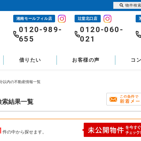
物件検
湘南モールフィル店
辻堂北口店
-
0120-989-
0120-060-
655
021
借りたい
お客様の声
コ
0分以内の不動産情報一覧
検索結果一覧
1
件の中から探せます。