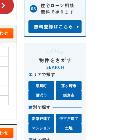
エ
リアで探す
寒川町
茅ヶ崎市
藤沢市
鎌倉市
種
別で探す
新築戸建て
中古戸建て
マンション
土地