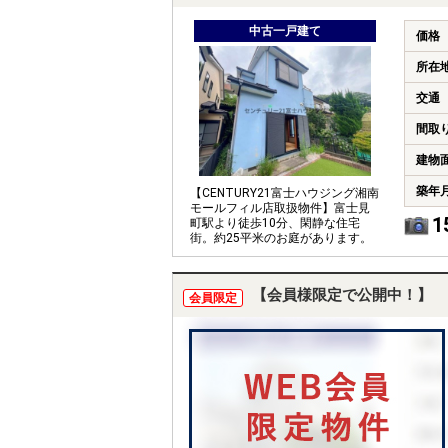
中古一戸建て
価格
所在
交通
間取
建物
築年
【CENTURY21富士ハウジング湘南
モールフィル店取扱物件】富士見
1
町駅より徒歩10分、閑静な住宅
街。約25平米のお庭があります。
【会員様限定で公開中！】
会員限定