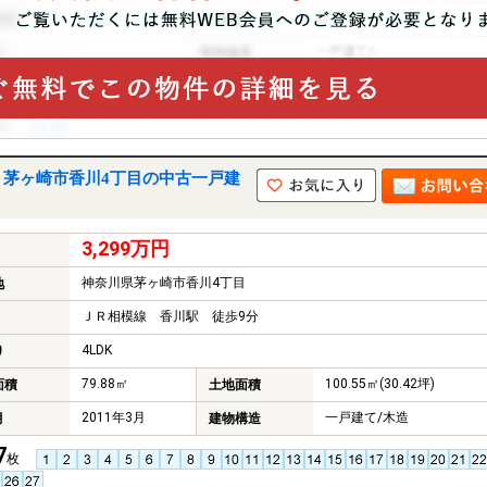
｜茅ヶ崎市香川4丁目の中古一戸建
3,299万円
神奈川県茅ヶ崎市香川4丁目
地
ＪＲ相模線 香川駅 徒歩9分
4LDK
り
79.88㎡
100.55㎡(30.42坪)
面積
土地面積
2011年3月
一戸建て/木造
月
建物構造
7
枚