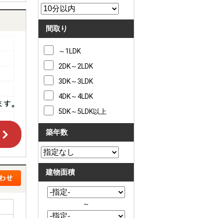
間取り
～1LDK
2DK～2LDK
3DK～3LDK
4DK～4LDK
5DK～5LDK以上
築年数
建物面積
～