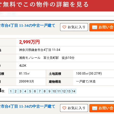
台4丁目 11-34の中古一戸建て
2,999万円
神奈川県鎌倉市台4丁目 11-34
地
湘南モノレール 富士見町駅 徒歩10分
4LDK
り
81.15㎡
100.05㎡(30.27坪)
面積
土地面積
2000年3月
一戸建て/木造
月
建物構造
4
枚
台4丁目 11-34の中古一戸建て