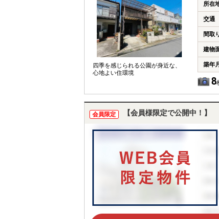
所在
交通
間取
建物
築年
四季を感じられる公園が身近な、
心地よい住環境
8
【会員様限定で公開中！】
会員限定