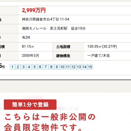
2,999万円
神奈川県鎌倉市台4丁目 11-34
地
湘南モノレール 富士見町駅 徒歩10分
4LDK
り
81.15㎡
100.05㎡(30.27坪)
面積
土地面積
2000年3月
一戸建て/木造
月
建物構造
5
枚