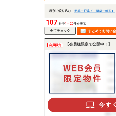
種別で絞り込む
新築一戸建て（新築一軒家）
107
件中
1～20
件を表示
【会員様限定で公開中！】
会員限定