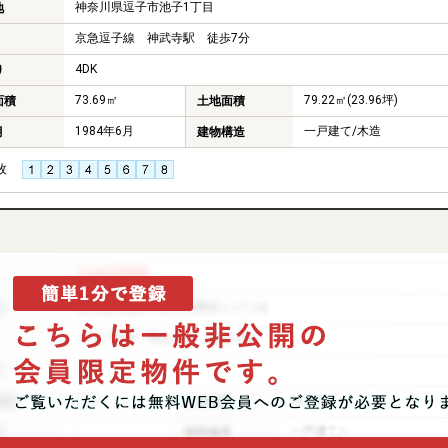
神奈川県逗子市池子1丁目
地
京急逗子線 神武寺駅 徒歩7分
4DK
り
73.69㎡
79.22㎡(23.96坪)
面積
土地面積
1984年6月
一戸建て/木造
月
建物構造
枚