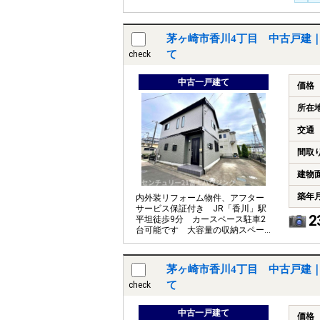
茅ヶ崎市香川4丁目 中古戸建
て
check
中古一戸建て
価格
所在
交通
間取
建物
築年
内外装リフォーム物件、アフター
サービス保証付き JR「香川」駅
2
平坦徒歩9分 カースペース駐車2
台可能です 大容量の収納スペー
スで住空間もスッキリ広々
茅ヶ崎市香川4丁目 中古戸建
て
check
中古一戸建て
価格