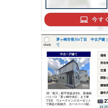
茅ヶ崎市香川4丁目 中古戸建
て
check
中古一戸建て
価格
所在
交通
間取
建物
築年
JR「香川」駅平坦徒歩9分、新湘南
バイパス「茅ヶ崎中央IC」まで車
2
で2分 ウォークインクローゼット
で満足の収納力 カースペース駐
車2台可能です（車種による）