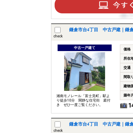
鎌倉市台4丁目 中古戸建｜鎌倉市
check
中古一戸建て
価格
所在
交通
間取
建物
築年
湘南モノレール「富士見町」駅よ
り徒歩10分 閑静な住宅街 庭付
1
き ぜひ一度ご覧ください。
鎌倉市台4丁目 中古戸建｜鎌倉市
check