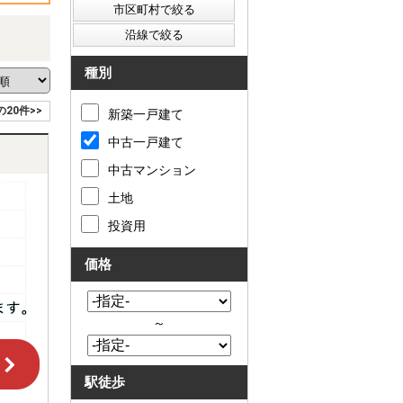
種別
の20件>>
新築一戸建て
中古一戸建て
中古マンション
土地
投資用
価格
～
駅徒歩