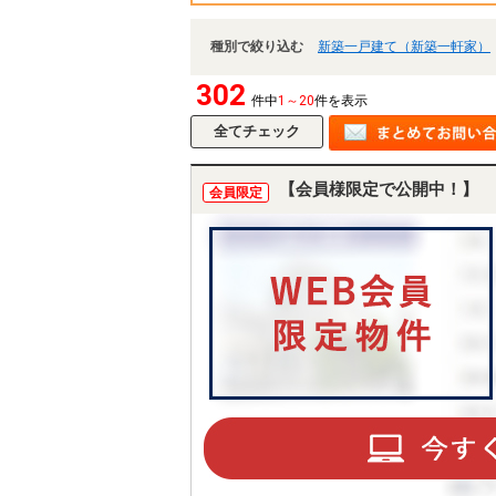
種別で絞り込む
新築一戸建て（新築一軒家）
302
件中
1～20
件を表示
【会員様限定で公開中！】
会員限定