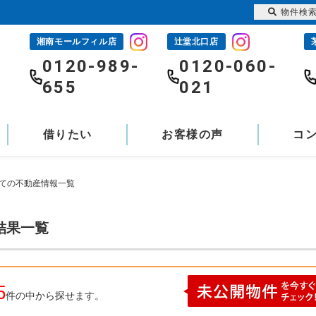
物件検
湘南モールフィル店
辻堂北口店
-
0120-989-
0120-060-
655
021
借りたい
お客様の声
コ
建ての不動産情報一覧
結果一覧
5
件の中から探せます。