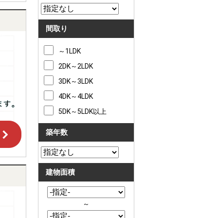
間取り
～1LDK
2DK～2LDK
3DK～3LDK
4DK～4LDK
5DK～5LDK以上
築年数
建物面積
～