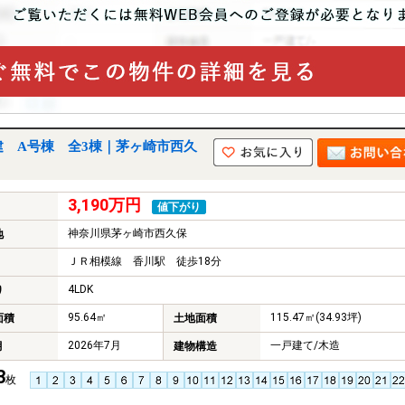
建 A号棟 全3棟｜茅ヶ崎市西久
3,190万円
値下がり
神奈川県茅ヶ崎市西久保
地
ＪＲ相模線 香川駅 徒歩18分
4LDK
り
95.64㎡
115.47㎡(34.93坪)
面積
土地面積
2026年7月
一戸建て/木造
月
建物構造
3
枚