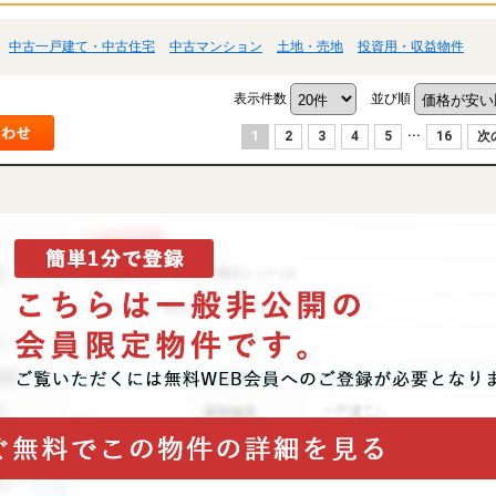
中古一戸建て・中古住宅
中古マンション
土地・売地
投資用・収益物件
表示件数
並び順
...
1
2
3
4
5
16
次