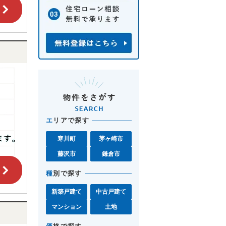
エ
リアで探す
寒川町
茅ヶ崎市
藤沢市
鎌倉市
種
別で探す
新築戸建て
中古戸建て
マンション
土地