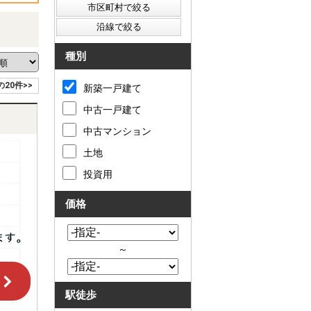
種別
の20件>>
新築一戸建て
中古一戸建て
中古マンション
土地
投資用
価格
～
駅徒歩