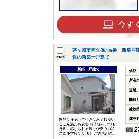
茅ヶ崎市西久保706番 新築戸
保の新築一戸建て
check
新築一戸建て
価格
所在
交通
間取
建物
築年
閑静な住宅地で小さなお子様がい
るご家族にも安心 お子様をいつも
2
身近に感じられる近さが安心の浜
之郷小学校徒歩10分 ご家族の思い
出も大切にしまっておけるたっぷ