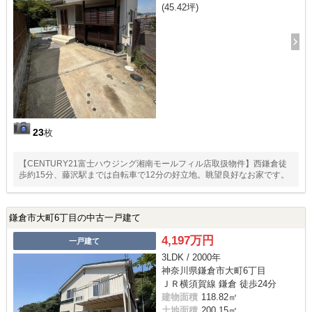
(45.42坪)
23
枚
【CENTURY21富士ハウジング湘南モールフィル店取扱物件】西鎌倉徒
歩約15分、藤沢駅までは自転車で12分の好立地。眺望良好なお家です。
鎌倉市大町6丁目の中古一戸建て
4,197万円
一戸建て
3LDK / 2000年
神奈川県鎌倉市大町6丁目
ＪＲ横須賀線 鎌倉 徒歩24分
建物面積
118.82㎡
土地面積
200.15㎡