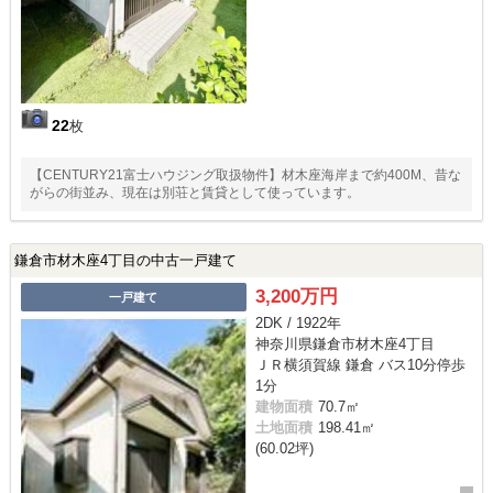
22
枚
【CENTURY21富士ハウジング取扱物件】材木座海岸まで約400M、昔な
がらの街並み、現在は別荘と賃貸として使っています。
鎌倉市材木座4丁目の中古一戸建て
3,200万円
一戸建て
2DK / 1922年
神奈川県鎌倉市材木座4丁目
ＪＲ横須賀線 鎌倉 バス10分停歩
1分
建物面積
70.7㎡
土地面積
198.41㎡
(60.02坪)