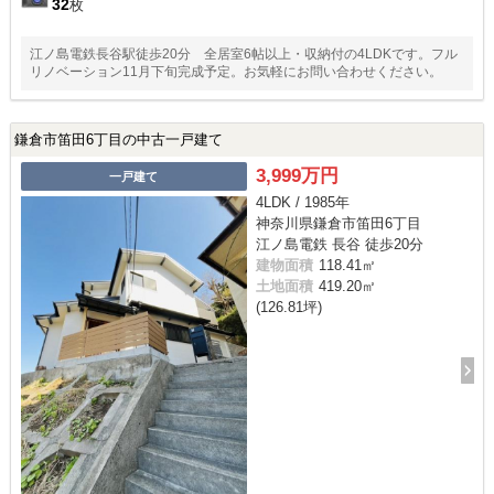
32
枚
江ノ島電鉄長谷駅徒歩20分 全居室6帖以上・収納付の4LDKです。フル
リノベーション11月下旬完成予定。お気軽にお問い合わせください。
鎌倉市笛田6丁目の中古一戸建て
3,999万円
一戸建て
4LDK / 1985年
神奈川県鎌倉市笛田6丁目
江ノ島電鉄 長谷 徒歩20分
建物面積
118.41㎡
土地面積
419.20㎡
(126.81坪)