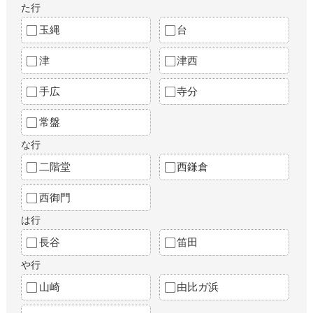
た行
玉縄
台
津
津西
手広
寺分
常盤
な行
二階堂
西鎌倉
西御門
は行
長谷
笛田
や行
山崎
由比ガ浜