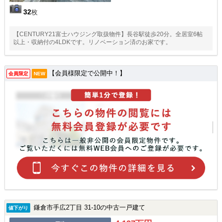
32
枚
【CENTURY21富士ハウジング取扱物件】長谷駅徒歩20分。全居室6帖
以上・収納付の4LDKです。リノベーション済のお家です。
【会員様限定で公開中！】
会員限定
NEW
鎌倉市手広2丁目 31-10の中古一戸建て
値下がり