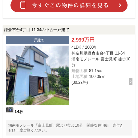
鎌倉市台4丁目 11-34の中古一戸建て
2,999万円
一戸建て
4LDK / 2000年
神奈川県鎌倉市台4丁目 11-34
湘南モノレール 富士見町 徒歩10
分
建物面積
81.15㎡
土地面積
100.05㎡
(30.27坪)
14
枚
湘南モノレール「富士見町」駅より徒歩10分 閑静な住宅街 庭付き
ぜひ一度ご覧ください。