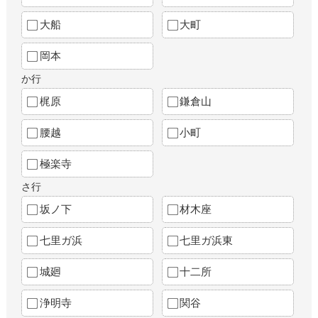
大船
大町
岡本
か行
梶原
鎌倉山
腰越
小町
極楽寺
さ行
坂ノ下
材木座
七里ガ浜
七里ガ浜東
城廻
十二所
浄明寺
関谷