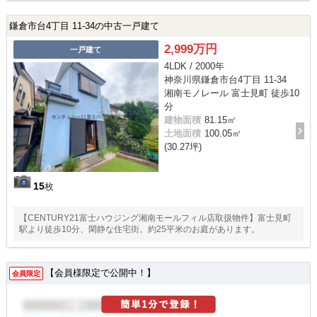
鎌倉市台4丁目 11-34の中古一戸建て
2,999万円
一戸建て
4LDK / 2000年
神奈川県鎌倉市台4丁目 11-34
湘南モノレール 富士見町 徒歩10
分
建物面積
81.15㎡
土地面積
100.05㎡
(30.27坪)
15
枚
【CENTURY21富士ハウジング湘南モールフィル店取扱物件】富士見町
駅より徒歩10分、閑静な住宅街。約25平米のお庭があります。
【会員様限定で公開中！】
会員限定