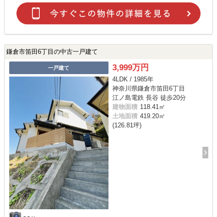
鎌倉市笛田6丁目の中古一戸建て
3,999万円
一戸建て
4LDK / 1985年
神奈川県鎌倉市笛田6丁目
江ノ島電鉄 長谷 徒歩20分
建物面積
118.41㎡
土地面積
419.20㎡
(126.81坪)