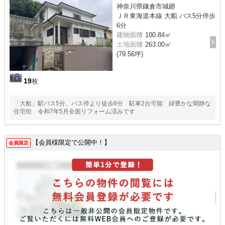
神奈川県鎌倉市城廻
ＪＲ東海道本線 大船 バス5分停歩
6分
建物面積
100.84㎡
土地面積
263.00㎡
(79.56坪)
19
枚
「大船」駅バス5分、バス停より徒歩6分 駐車2台可能 緑豊かな閑静な
住宅街 令和7年5月全面リフォーム済みです
【会員様限定で公開中！】
会員限定