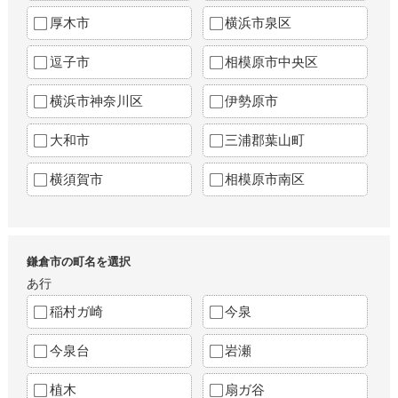
厚木市
横浜市泉区
逗子市
相模原市中央区
横浜市神奈川区
伊勢原市
大和市
三浦郡葉山町
横須賀市
相模原市南区
鎌倉市の町名を選択
あ行
稲村ガ崎
今泉
今泉台
岩瀬
植木
扇ガ谷