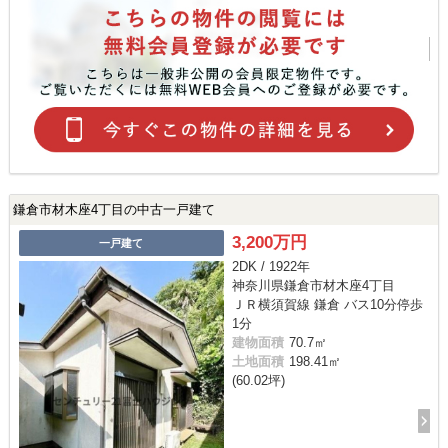
鎌倉市材木座4丁目の中古一戸建て
3,200万円
一戸建て
2DK / 1922年
神奈川県鎌倉市材木座4丁目
ＪＲ横須賀線 鎌倉 バス10分停歩
1分
建物面積
70.7㎡
土地面積
198.41㎡
(60.02坪)