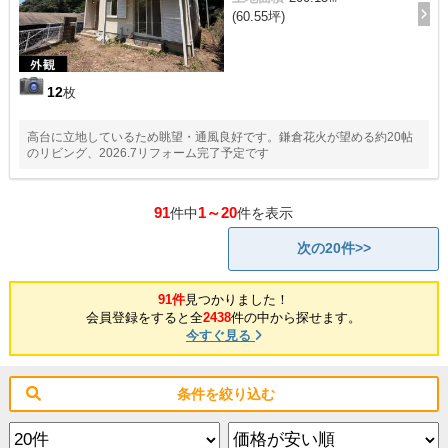
(60.55坪)
12
枚
高台に立地しているため眺望・通風良好です。鎌倉花火が望める約20帖
のリビング、2026.7リフォーム完了予定です
91
1～20
件中
件を表示
次の20件>>
91件
見つかりました！
会員登録をすると全
2438
件の中から探せます。
今すぐ見る
条件を絞り込む