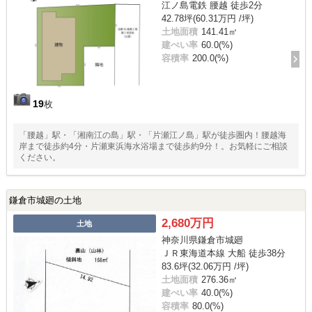
江ノ島電鉄 腰越 徒歩2分
42.78坪(60.31万円 /坪)
土地面積
141.41㎡
建ぺい率
60.0(%)
容積率
200.0(%)
19
枚
「腰越」駅・「湘南江の島」駅・「片瀬江ノ島」駅が徒歩圏内！腰越海
岸まで徒歩約4分・片瀬東浜海水浴場まで徒歩約9分！。お気軽にご相談
ください。
鎌倉市城廻の土地
2,680万円
土地
神奈川県鎌倉市城廻
ＪＲ東海道本線 大船 徒歩38分
83.6坪(32.06万円 /坪)
土地面積
276.36㎡
建ぺい率
40.0(%)
容積率
80.0(%)