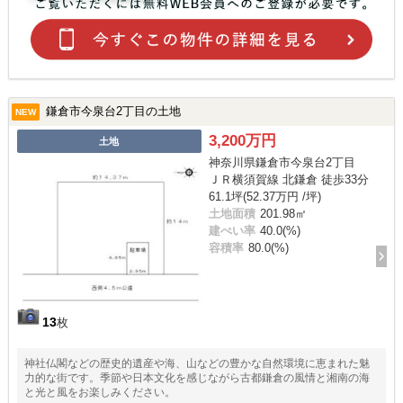
鎌倉市今泉台2丁目の土地
NEW
3,200万円
土地
神奈川県鎌倉市今泉台2丁目
ＪＲ横須賀線 北鎌倉 徒歩33分
61.1坪(52.37万円 /坪)
土地面積
201.98㎡
建ぺい率
40.0(%)
容積率
80.0(%)
13
枚
神社仏閣などの歴史的遺産や海、山などの豊かな自然環境に恵まれた魅
力的な街です。季節や日本文化を感じながら古都鎌倉の風情と湘南の海
と光と風をお楽しみください。