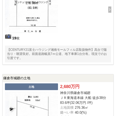
19
枚
【CENTURY21富士ハウジング湘南モールフィル店取扱物件】高台で陽
当り・眺望良好。前面道路幅員7ｍ公道、地下車庫1台分有。現況でのお
引渡です。
鎌倉市城廻の土地
2,680万円
土地
神奈川県鎌倉市城廻
ＪＲ東海道本線 大船 徒歩38分
83.6坪(32.06万円 /坪)
土地面積
276.36㎡
建ぺい率
40.0(%)