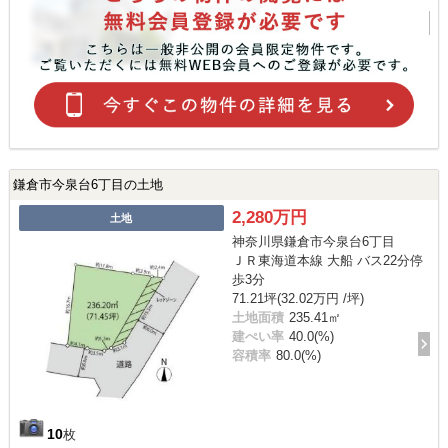
鎌倉市今泉台6丁目の土地
2,280万円
土地
神奈川県鎌倉市今泉台6丁目
ＪＲ東海道本線 大船 バス22分停
歩3分
71.21坪(32.02万円 /坪)
土地面積
235.41㎡
建ぺい率
40.0(%)
容積率
80.0(%)
10
枚