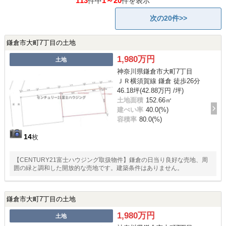
113
1～20
件中
件を表示
次の20件>>
鎌倉市大町7丁目の土地
1,980万円
土地
神奈川県鎌倉市大町7丁目
ＪＲ横須賀線 鎌倉 徒歩26分
46.18坪(42.88万円 /坪)
土地面積
152.66㎡
建ぺい率
40.0(%)
容積率
80.0(%)
14
枚
【CENTURY21富士ハウジング取扱物件】鎌倉の日当り良好な売地、周
囲の緑と調和した開放的な売地です。建築条件はありません。
鎌倉市大町7丁目の土地
1,980万円
土地