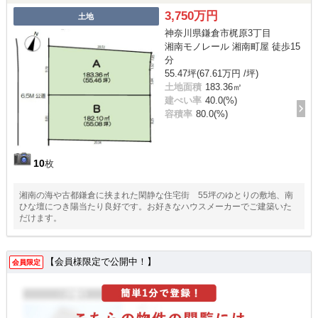
3,750万円
土地
神奈川県鎌倉市梶原3丁目
湘南モノレール 湘南町屋 徒歩15
分
55.47坪(67.61万円 /坪)
土地面積
183.36㎡
建ぺい率
40.0(%)
容積率
80.0(%)
10
枚
湘南の海や古都鎌倉に挟まれた閑静な住宅街 55坪のゆとりの敷地、南
ひな壇につき陽当たり良好です。お好きなハウスメーカーでご建築いた
だけます。
【会員様限定で公開中！】
会員限定