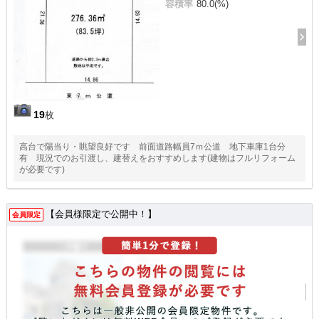
容積率
80.0(%)
19
枚
高台で陽当り・眺望良好です 前面道路幅員7ｍ公道 地下車庫1台分
有 現況でのお引渡し、建替えをおすすめします(建物はフルリフォーム
が必要です)
【会員様限定で公開中！】
会員限定