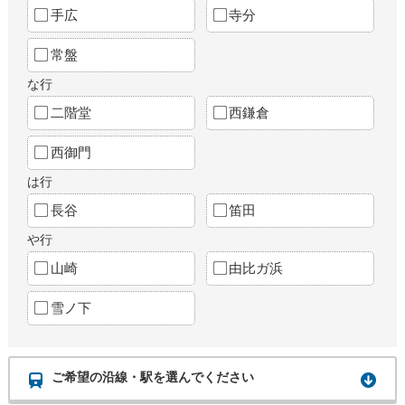
手広
寺分
常盤
な行
二階堂
西鎌倉
西御門
は行
長谷
笛田
や行
山崎
由比ガ浜
雪ノ下
ご希望の沿線・駅を選んでください