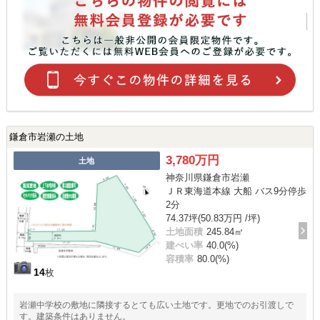
鎌倉市岩瀬の土地
3,780万円
土地
神奈川県鎌倉市岩瀬
ＪＲ東海道本線 大船 バス9分停歩
2分
74.37坪(50.83万円 /坪)
土地面積
245.84㎡
建ぺい率
40.0(%)
容積率
80.0(%)
14
枚
岩瀬中学校の敷地に隣接するとても広い土地です。更地でのお引渡しで
す。建築条件はありません。