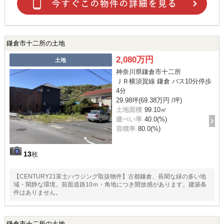
鎌倉市十二所の土地
2,080万円
土地
神奈川県鎌倉市十二所
ＪＲ横須賀線 鎌倉 バス10分停歩
4分
29.98坪(69.38万円 /坪)
土地面積
99.10㎡
建ぺい率
40.0(%)
容積率
80.0(%)
13
枚
【CENTURY21富士ハウジング取扱物件】古都鎌倉、長閑な緑の多い地
域・閑静な環境。前面道路10ｍ・角地につき開放感があります。建築条
件はありません。
鎌倉市十二所の土地