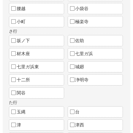
腰越
小袋谷
小町
極楽寺
さ行
坂ノ下
佐助
材木座
七里ガ浜
七里ガ浜東
城廻
十二所
浄明寺
関谷
た行
玉縄
台
津
津西