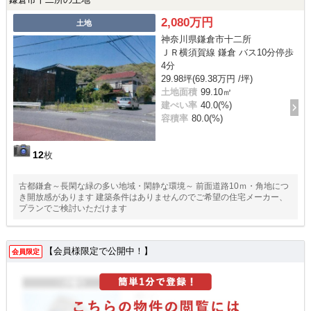
2,080万円
土地
神奈川県鎌倉市十二所
ＪＲ横須賀線 鎌倉 バス10分停歩
4分
29.98坪(69.38万円 /坪)
土地面積
99.10㎡
建ぺい率
40.0(%)
容積率
80.0(%)
12
枚
古都鎌倉～長閑な緑の多い地域・閑静な環境～ 前面道路10ｍ・角地につ
き開放感があります 建築条件はありませんのでご希望の住宅メーカー、
プランでご検討いただけます
【会員様限定で公開中！】
会員限定