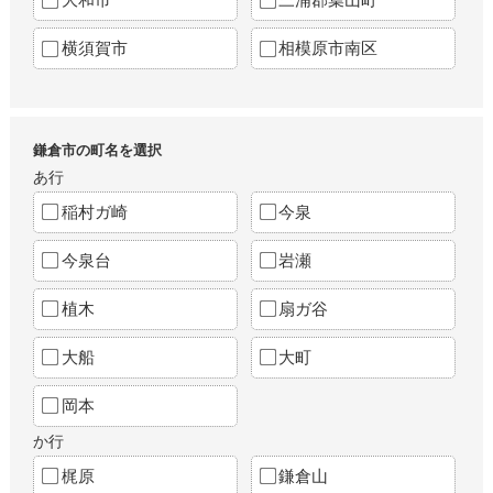
横須賀市
相模原市南区
鎌倉市の町名を選択
あ行
稲村ガ崎
今泉
今泉台
岩瀬
植木
扇ガ谷
大船
大町
岡本
か行
梶原
鎌倉山