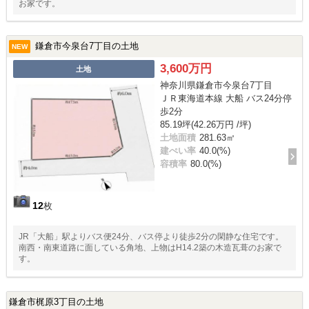
お家です。
鎌倉市今泉台7丁目の土地
NEW
3,600万円
土地
神奈川県鎌倉市今泉台7丁目
ＪＲ東海道本線 大船 バス24分停
歩2分
85.19坪(42.26万円 /坪)
土地面積
281.63㎡
建ぺい率
40.0(%)
容積率
80.0(%)
12
枚
JR「大船」駅よりバス便24分、バス停より徒歩2分の閑静な住宅です。
南西・南東道路に面している角地、上物はH14.2築の木造瓦葺のお家で
す。
鎌倉市梶原3丁目の土地