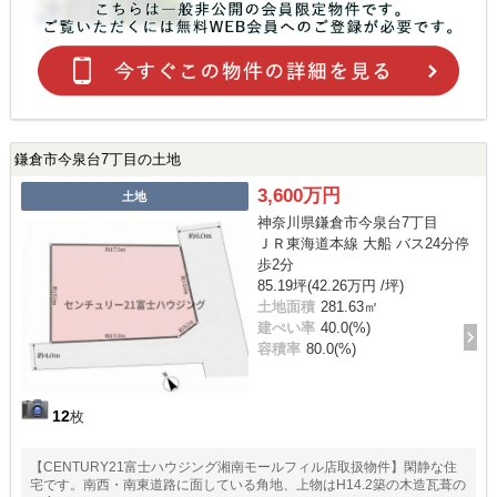
鎌倉市今泉台7丁目の土地
3,600万円
土地
神奈川県鎌倉市今泉台7丁目
ＪＲ東海道本線 大船 バス24分停
歩2分
85.19坪(42.26万円 /坪)
土地面積
281.63㎡
建ぺい率
40.0(%)
容積率
80.0(%)
12
枚
【CENTURY21富士ハウジング湘南モールフィル店取扱物件】閑静な住
宅です。南西・南東道路に面している角地、上物はH14.2築の木造瓦葺の