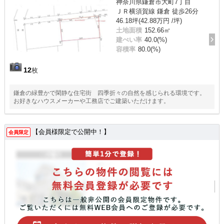
神奈川県鎌倉市大町7丁目
ＪＲ横須賀線 鎌倉 徒歩26分
46.18坪(42.88万円 /坪)
土地面積
152.66㎡
建ぺい率
40.0(%)
容積率
80.0(%)
12
枚
鎌倉の緑豊かで閑静な住宅街 四季折々の自然を感じられる環境です。
お好きなハウスメーカーや工務店でご建築いただけます。
【会員様限定で公開中！】
会員限定