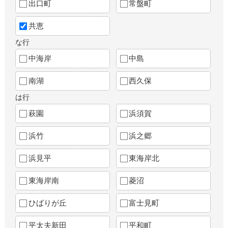
出口町
常盤町
共恵
な行
中海岸
中島
南湖
西久保
は行
萩園
浜須賀
浜竹
浜之郷
浜見平
東海岸北
東海岸南
菱沼
ひばりが丘
富士見町
平太夫新田
平和町