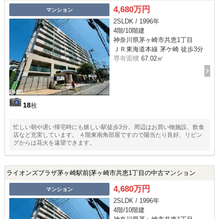
4,680万円
マンション
2SLDK / 1996年
4階/10階建
神奈川県茅ヶ崎市共恵1丁目
ＪＲ東海道本線 茅ケ崎 徒歩3分
専有面積
67.02㎡
18
枚
忙しい朝や遅い帰宅時にも嬉しい駅徒歩3分。周辺はお買い物施設、飲食
店など充実しています。 ４階東南角部屋ですので陽当たり良好、リビン
グからは花火を遠望できます。
ライオンズプラザ茅ヶ崎駅前|茅ヶ崎市共恵1丁目の中古マンション
4,680万円
マンション
2SLDK / 1996年
4階/10階建