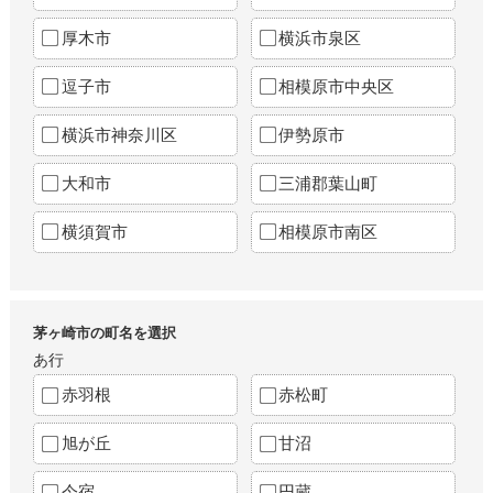
厚木市
横浜市泉区
逗子市
相模原市中央区
横浜市神奈川区
伊勢原市
大和市
三浦郡葉山町
横須賀市
相模原市南区
茅ヶ崎市の町名を選択
あ行
赤羽根
赤松町
旭が丘
甘沼
今宿
円蔵