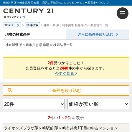
神奈川県 茅ヶ崎市共恵 駐輪場 ｜藤沢の不動産のことならセンチュリー21富士ハウジング
TOPページ
物件検索
神奈川県 茅ヶ崎市共恵 駐輪場 の不動産情報一覧
現在の検索条件
さらに条件を絞り込む
神奈川県 茅ヶ崎市共恵 駐輪場 の検索結果一覧
2件
見つかりました！
会員登録をすると全
2448
件の中から探せます。
今すぐ見る
条件を絞り込む
2
1～2
件中
件を表示
ライオンズプラザ茅ヶ崎駅前|茅ヶ崎市共恵1丁目の中古マンション