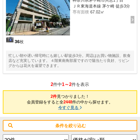
神奈川県茅ヶ崎市共恵1丁目
ＪＲ東海道本線 茅ケ崎 徒歩3分
専有面積
67.02㎡
36
枚
忙しい朝や遅い帰宅時にも嬉しい駅徒歩3分。周辺はお買い物施設、飲食
店など充実しています。 ４階東南角部屋ですので陽当たり良好、リビン
グからは花火を遠望できます。
2
1～2
件中
件を表示
2件
見つかりました！
会員登録をすると全
2448
件の中から探せます。
今すぐ見る
条件を絞り込む