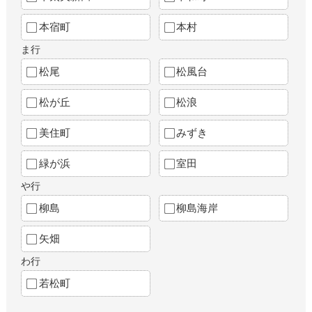
本宿町
本村
ま行
松尾
松風台
松が丘
松浪
美住町
みずき
緑が浜
室田
や行
柳島
柳島海岸
矢畑
わ行
若松町