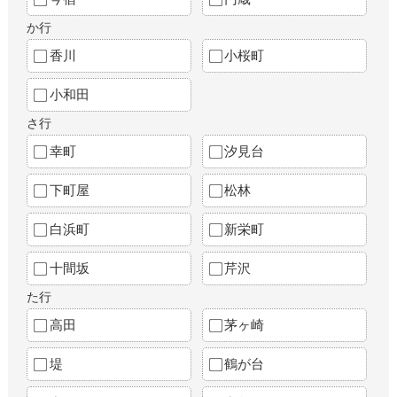
か行
香川
小桜町
小和田
さ行
幸町
汐見台
下町屋
松林
白浜町
新栄町
十間坂
芹沢
た行
高田
茅ヶ崎
堤
鶴が台