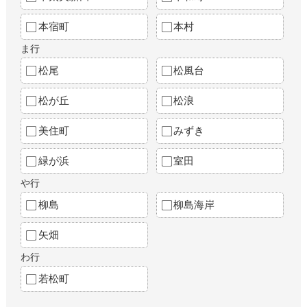
本宿町
本村
ま行
松尾
松風台
松が丘
松浪
美住町
みずき
緑が浜
室田
や行
柳島
柳島海岸
矢畑
わ行
若松町