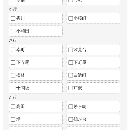
か行
香川
小桜町
小和田
さ行
幸町
汐見台
下寺尾
下町屋
松林
白浜町
十間坂
芹沢
た行
高田
茅ヶ崎
堤
鶴が台