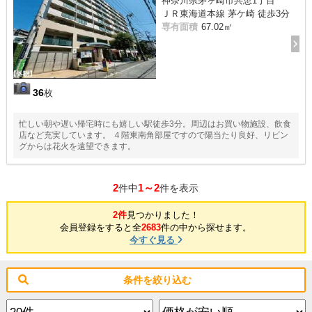
神奈川県茅ヶ崎市共恵1丁目
ＪＲ東海道本線 茅ケ崎 徒歩3分
専有面積
67.02㎡
36
枚
忙しい朝や遅い帰宅時にも嬉しい駅徒歩3分。周辺はお買い物施設、飲食
店など充実しています。 ４階東南角部屋ですので陽当たり良好、リビン
グからは花火を遠望できます。
2
1～2
件中
件を表示
2件
見つかりました！
会員登録をすると全
2683
件の中から探せます。
今すぐ見る
条件を絞り込む