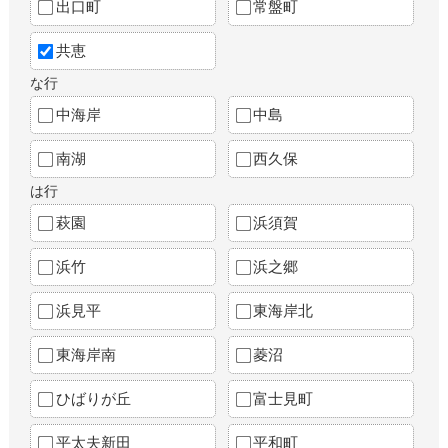
出口町
常盤町
共恵
な行
中海岸
中島
南湖
西久保
は行
萩園
浜須賀
浜竹
浜之郷
浜見平
東海岸北
東海岸南
菱沼
ひばりが丘
富士見町
平太夫新田
平和町