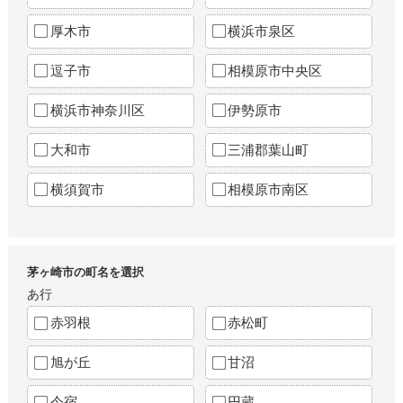
厚木市
横浜市泉区
逗子市
相模原市中央区
横浜市神奈川区
伊勢原市
大和市
三浦郡葉山町
横須賀市
相模原市南区
茅ヶ崎市の町名を選択
あ行
赤羽根
赤松町
旭が丘
甘沼
今宿
円蔵