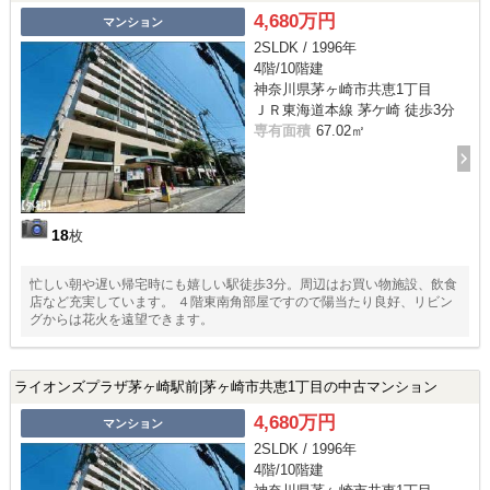
4,680万円
マンション
2SLDK / 1996年
4階/10階建
神奈川県茅ヶ崎市共恵1丁目
ＪＲ東海道本線 茅ケ崎 徒歩3分
専有面積
67.02㎡
18
枚
忙しい朝や遅い帰宅時にも嬉しい駅徒歩3分。周辺はお買い物施設、飲食
店など充実しています。 ４階東南角部屋ですので陽当たり良好、リビン
グからは花火を遠望できます。
ライオンズプラザ茅ヶ崎駅前|茅ヶ崎市共恵1丁目の中古マンション
4,680万円
マンション
2SLDK / 1996年
4階/10階建