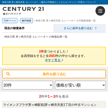
神奈川県 茅ヶ崎市共恵 エレベーター ｜藤沢の不動産のことならセンチュリー21富士ハウジング
TOPページ
物件検索
神奈川県 茅ヶ崎市共恵 エレベーター の不動産情報一覧
現在の検索条件
さらに条件を絞り込む
神奈川県 茅ヶ崎市共恵 エレベーター の検索結果一覧
2件
見つかりました！
会員登録をすると全
2683
件の中から探せます。
今すぐ見る
条件を絞り込む
2
1～2
件中
件を表示
ライオンズプラザ茅ヶ崎駅前|茅ヶ崎市共恵1丁目の中古マンション