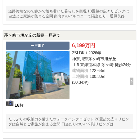
道路終端なので静かで落ち着いた暮らしを実現 18畳超の広々リビングは
自然とご家族が集まる空間 南向きのバルコニーで陽当たり、通風良好
茅ヶ崎市旭が丘の新築一戸建て
6,199万円
一戸建て
2SLDK / 2026年
神奈川県茅ヶ崎市旭が丘
ＪＲ東海道本線 茅ケ崎 徒歩24分
建物面積
122.68㎡
土地面積
100.30㎡
(30.34坪)
16
枚
たっぷりの収納力を備えたウォークインクロゼット 20畳超の広々リビン
グは自然とご家族が集まる空間 日当たりのいい２階リビングは