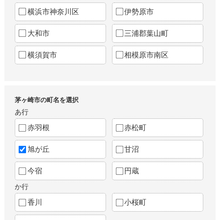
横浜市神奈川区
伊勢原市
大和市
三浦郡葉山町
横須賀市
相模原市南区
茅ヶ崎市の町名を選択
あ行
赤羽根
赤松町
旭が丘
甘沼
今宿
円蔵
か行
香川
小桜町