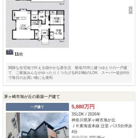
11
枚
閑静な住宅地で叶える穏やかな新生活 敷地70坪に建つゆとりの一戸建
て ご家族みんながゆったりくつろげる約19帖のLDK スーパー徒歩6分
で毎日のお買い物にも便利
茅ヶ崎市旭が丘の新築一戸建て
5,880万円
一戸建て
3SLDK / 2026年
神奈川県茅ヶ崎市旭が丘
ＪＲ東海道本線 辻堂 バス5分停歩
4分
建物面積
102.06㎡