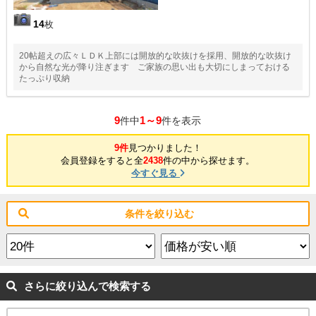
14
枚
20帖超えの広々ＬＤＫ上部には開放的な吹抜けを採用、開放的な吹抜け
から自然な光が降り注ぎます ご家族の思い出も大切にしまっておける
たっぷり収納
9
1～9
件中
件を表示
9件
見つかりました！
会員登録をすると全
2438
件の中から探せます。
今すぐ見る
条件を絞り込む
さらに絞り込んで検索する