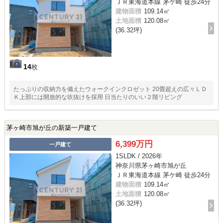
ＪＲ東海道本線 茅ケ崎 徒歩24分
建物面積
109.14㎡
土地面積
120.08㎡
(36.32坪)
14
枚
たっぷりの収納力を備えたウォークインクロゼット 20畳超えの広々ＬＤ
Ｋ上部には開放的な吹抜けを採用 日当たりのいい２階リビング
茅ヶ崎市旭が丘の新築一戸建て
6,399万円
一戸建て
1SLDK / 2026年
神奈川県茅ヶ崎市旭が丘
ＪＲ東海道本線 茅ケ崎 徒歩24分
建物面積
109.14㎡
土地面積
120.08㎡
(36.32坪)