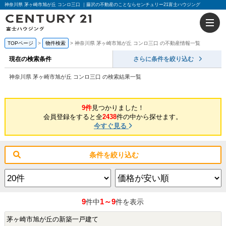
神奈川県 茅ヶ崎市旭が丘 コンロ三口 ｜藤沢の不動産のことならセンチュリー21富士ハウジング
TOPページ
物件検索
神奈川県 茅ヶ崎市旭が丘 コンロ三口 の不動産情報一覧
現在の検索条件
さらに条件を絞り込む
神奈川県 茅ヶ崎市旭が丘 コンロ三口 の検索結果一覧
9件
見つかりました！
会員登録をすると全
2438
件の中から探せます。
今すぐ見る
条件を絞り込む
9
1～9
件中
件を表示
茅ヶ崎市旭が丘の新築一戸建て