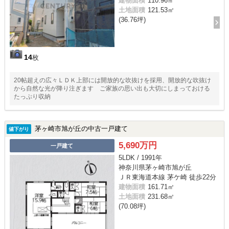
建物面積
110.96㎡
土地面積
121.53㎡
(36.76坪)
14
枚
20帖超えの広々ＬＤＫ上部には開放的な吹抜けを採用、開放的な吹抜け
から自然な光が降り注ぎます ご家族の思い出も大切にしまっておける
たっぷり収納
茅ヶ崎市旭が丘の中古一戸建て
値下がり
5,690万円
一戸建て
5LDK / 1991年
神奈川県茅ヶ崎市旭が丘
ＪＲ東海道本線 茅ケ崎 徒歩22分
建物面積
161.71㎡
土地面積
231.68㎡
(70.08坪)