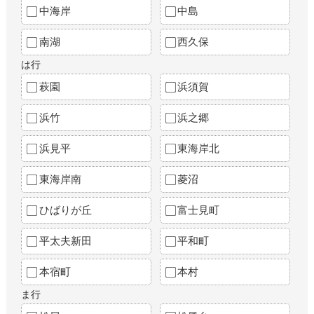
中海岸
中島
南湖
西久保
は行
萩園
浜須賀
浜竹
浜之郷
浜見平
東海岸北
東海岸南
菱沼
ひばりが丘
富士見町
平太夫新田
平和町
本宿町
本村
ま行