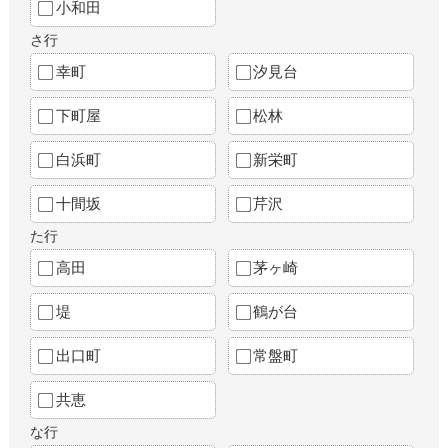
小和田
さ行
幸町
汐見台
下町屋
松林
白浜町
新栄町
十間坂
芹沢
た行
高田
茅ヶ崎
堤
鶴が台
出口町
常盤町
共恵
な行