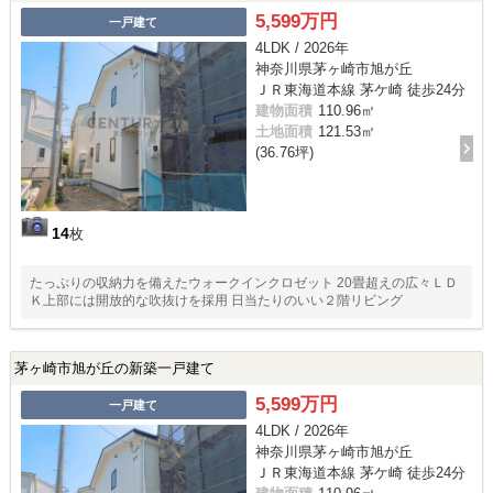
5,599万円
一戸建て
4LDK / 2026年
神奈川県茅ヶ崎市旭が丘
ＪＲ東海道本線 茅ケ崎 徒歩24分
建物面積
110.96㎡
土地面積
121.53㎡
(36.76坪)
14
枚
たっぷりの収納力を備えたウォークインクロゼット 20畳超えの広々ＬＤ
Ｋ上部には開放的な吹抜けを採用 日当たりのいい２階リビング
茅ヶ崎市旭が丘の新築一戸建て
5,599万円
一戸建て
4LDK / 2026年
神奈川県茅ヶ崎市旭が丘
ＪＲ東海道本線 茅ケ崎 徒歩24分