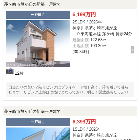
茅ヶ崎市旭が丘の新築一戸建て
6,199万円
一戸建て
2SLDK / 2026年
神奈川県茅ヶ崎市旭が丘
ＪＲ東海道本線 茅ケ崎 徒歩24分
建物面積
122.68㎡
土地面積
100.30㎡
(30.34坪)
12
枚
日当たりの良い２階リビングはプライベート性も高く、落ち着いて暮ら
せます リビング上部は吹抜けとなっており、明るく開放感もたっぷり
茅ヶ崎市旭が丘の新築一戸建て
6,399万円
一戸建て
1SLDK / 2026年
神奈川県茅ヶ崎市旭が丘