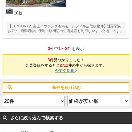
16
枚
【CENTURY21富士ハウジング湘南モールフィル店取扱物件】辻堂駅徒
歩7分、通勤通学に便利＋駅周辺の生活施設も利用しやすい立地 です。
3
1～3
件中
件を表示
3件
見つかりました！
会員登録をすると全
2711
件の中から探せます。
今すぐ見る
条件を絞り込む
さらに絞り込んで検索する