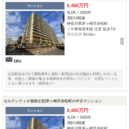
6,480万円
マンション
4LDK / 2000年
3階/14階建
神奈川県茅ヶ崎市赤松町
ＪＲ東海道本線 辻堂 徒歩7分
専有面積
83.64㎡
19
枚
辻堂駅徒歩7分で通勤通学に便利＋駅周辺の生活施設も利用しやすい立
地 自然とご家族が集まる南東向きの明るいリビング 大切なペットと
ともに暮らせます（細則あり）
セルテシティオ湘南辻堂|茅ヶ崎市赤松町の中古マンション
6,480万円
マンション
4LDK / 2000年
3階/14階建
神奈川県茅ヶ崎市赤松町