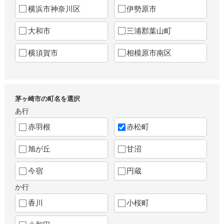
横浜市神奈川区
伊勢原市
大和市
三浦郡葉山町
横須賀市
相模原市南区
茅ヶ崎市の町名を選択
あ行
赤羽根
赤松町
旭が丘
甘沼
今宿
円蔵
か行
香川
小桜町