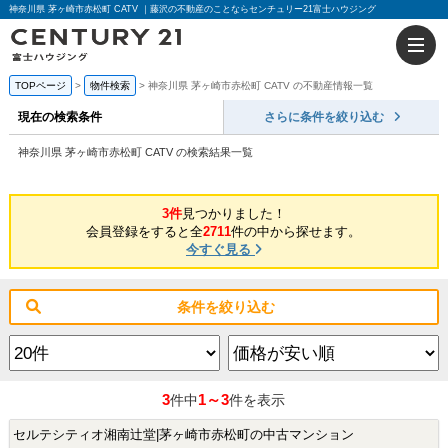
神奈川県 茅ヶ崎市赤松町 CATV ｜藤沢の不動産のことならセンチュリー21富士ハウジング
TOPページ
物件検索
神奈川県 茅ヶ崎市赤松町 CATV の不動産情報一覧
現在の検索条件
さらに条件を絞り込む
神奈川県 茅ヶ崎市赤松町 CATV の検索結果一覧
3件
見つかりました！
会員登録をすると全
2711
件の中から探せます。
今すぐ見る
条件を絞り込む
3
1～3
件中
件を表示
セルテシティオ湘南辻堂|茅ヶ崎市赤松町の中古マンション