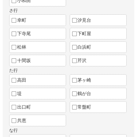
小和田
さ行
幸町
汐見台
下寺尾
下町屋
松林
白浜町
十間坂
芹沢
た行
高田
茅ヶ崎
堤
鶴が台
出口町
常盤町
共恵
な行