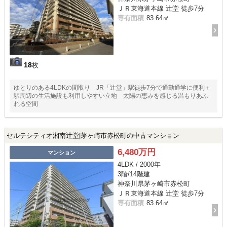
ＪＲ東海道本線 辻堂 徒歩7分
専有面積
83.64㎡
18
枚
ゆとりのある4LDKの間取り JR「辻堂」駅徒歩7分で通勤通学に便利＋
駅周辺の生活施設も利用しやすい立地 太陽の恵みを感じる温もりあふ
れる空間
セルテシティオ湘南辻堂|茅ヶ崎市赤松町の中古マンション
6,480万円
マンション
4LDK / 2000年
3階/14階建
神奈川県茅ヶ崎市赤松町
ＪＲ東海道本線 辻堂 徒歩7分
専有面積
83.64㎡