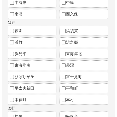
中海岸
中島
南湖
西久保
は行
萩園
浜須賀
浜竹
浜之郷
浜見平
東海岸北
東海岸南
菱沼
ひばりが丘
富士見町
平太夫新田
平和町
本宿町
本村
ま行
松尾
松風台