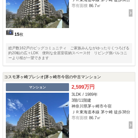
専有面積
86.7㎡
15
枚
総戸数162戸のビッグコミュニティ ご家族みんながゆったりくつろげる
約20帖の広々LDK 便利な全居室収納スペース付 リビング側バルコニ
ーより桜が一望できます
コスモ茅ヶ崎プレシオ|茅ヶ崎市今宿の中古マンション
2,599万円
マンション
3LDK / 1989年
3階/11階建
神奈川県茅ヶ崎市今宿
ＪＲ東海道本線 茅ケ崎 徒歩38分
専有面積
86.7㎡