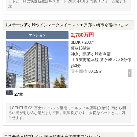
ットと一緒に快適新生活をスタート 2026年6月末内装リフォーム完了予
定
リステージ茅ヶ崎ツインマークスイーストエア|茅ヶ崎市今宿の中古マンション
2,780万円
マンション
3LDK / 2007年
9階/15階建
神奈川県茅ヶ崎市今宿
ＪＲ東海道本線 茅ケ崎 バス8分停
歩3分
専有面積
80.15㎡
27
枚
【CENTURY21富士ハウジング湘南モールフィル店専任物件】南から明
るい光が射し込む陽だまり空間。眺望良好です。大切なペットと共に暮
らせます。
コスモ茅ヶ崎プレシオ|茅ヶ崎市今宿の中古マンション