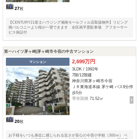
27
枚
【CENTURY21富士ハウジング湘南モールフィル店取扱物件】リビング
側バルコニーより桜が一望できます 全区画平置駐車場 アフターサー
ビス保証付
第一ハイツ茅ヶ崎|茅ヶ崎市今宿の中古マンション
2,699万円
マンション
3LDK / 1992年
7階/12階建
神奈川県茅ヶ崎市今宿
ＪＲ東海道本線 茅ケ崎 バス9分停
歩5分
専有面積
71.52㎡
20
枚
お子様をいつも身近に感じられる近さが安心の今宿小学校（300ｍ） ペ