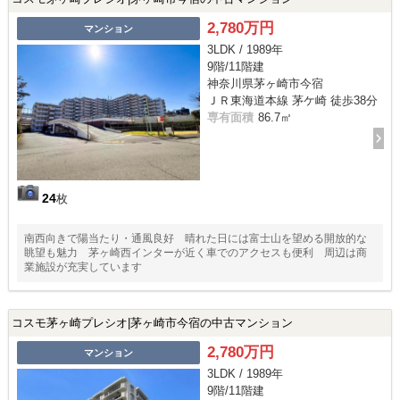
2,780万円
マンション
3LDK / 1989年
9階/11階建
神奈川県茅ヶ崎市今宿
ＪＲ東海道本線 茅ケ崎 徒歩38分
専有面積
86.7㎡
24
枚
南西向きで陽当たり・通風良好 晴れた日には富士山を望める開放的な
眺望も魅力 茅ヶ崎西インターが近く車でのアクセスも便利 周辺は商
業施設が充実しています
コスモ茅ヶ崎プレシオ|茅ヶ崎市今宿の中古マンション
2,780万円
マンション
3LDK / 1989年
9階/11階建