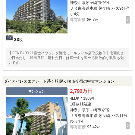
神奈川県茅ヶ崎市今宿
ＪＲ東海道本線 茅ケ崎 バス9分停
歩4分
専有面積
86.7㎡
23
枚
【CENTURY21富士ハウジング湘南モールフィル店取扱物件】南西向き
で日当たり・通風良好 晴れた日には富士山を望める開放的な眺望も魅
力です。
ダイアパレスエクシード茅ヶ崎|茅ヶ崎市今宿の中古マンション
2,790万円
マンション
4LDK / 1989年
10階/11階建
神奈川県茅ヶ崎市今宿
ＪＲ東海道本線 茅ケ崎 バス11分
停歩4分
専有面積
93.42㎡