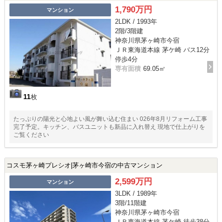
1,790万円
マンション
2LDK / 1993年
2階/3階建
神奈川県茅ヶ崎市今宿
ＪＲ東海道本線 茅ケ崎 バス12分
停歩4分
専有面積
69.05㎡
11
枚
たっぷりの陽光と心地よい風が舞い込む住まい 026年8月リフォーム工事
完了予定。キッチン、バスユニットも新品に入れ替え 現地で仕上がりを
ご覧ください
コスモ茅ヶ崎プレシオ|茅ヶ崎市今宿の中古マンション
2,599万円
マンション
3LDK / 1989年
3階/11階建
神奈川県茅ヶ崎市今宿
ＪＲ東海道本線 茅ケ崎 徒歩38分