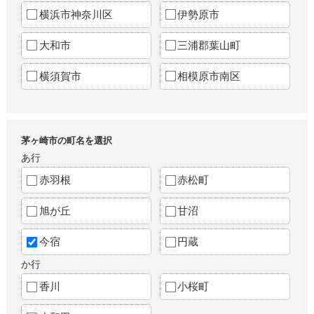
横浜市神奈川区
伊勢原市
大和市
三浦郡葉山町
横須賀市
相模原市南区
茅ヶ崎市の町名を選択
あ行
赤羽根
赤松町
旭が丘
甘沼
今宿
円蔵
か行
香川
小桜町