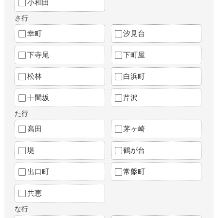
小和田
さ行
幸町
汐見台
下寺尾
下町屋
松林
白浜町
十間坂
芹沢
た行
高田
茅ヶ崎
堤
鶴が台
出口町
常盤町
共恵
な行