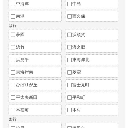
中海岸
中島
南湖
西久保
は行
萩園
浜須賀
浜竹
浜之郷
浜見平
東海岸北
東海岸南
菱沼
ひばりが丘
富士見町
平太夫新田
平和町
本宿町
本村
ま行