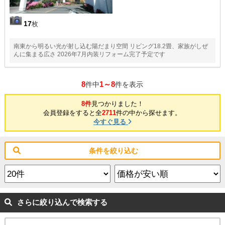
17
枚
南東から明るい光が射し込む陽だまり空間 リビング18.2畳、家族がしぜ
んに集まる広さ 2026年7月内装リフォーム完了予定です
8
1～8
件中
件を表示
8件
見つかりました！
会員登録をすると全
2711
件の中から探せます。
今すぐ見る
条件を絞り込む
さらに絞り込んで検索する