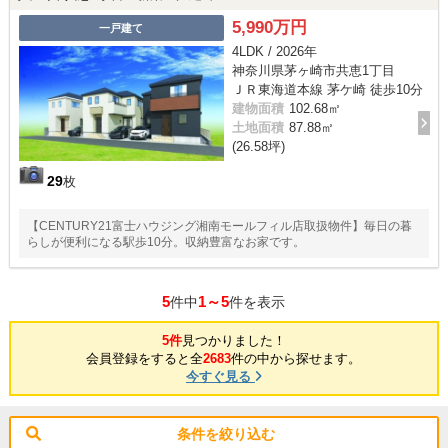
5,990万円
一戸建て
4LDK / 2026年
神奈川県茅ヶ崎市共恵1丁目
ＪＲ東海道本線 茅ケ崎 徒歩10分
建物面積
102.68㎡
土地面積
87.88㎡
(26.58坪)
29
枚
【CENTURY21富士ハウジング湘南モールフィル店取扱物件】毎日の暮
らしが便利になる駅歩10分。収納豊富なお家です。
5
1～5
件中
件を表示
5件
見つかりました！
会員登録をすると全
2683
件の中から探せます。
今すぐ見る
条件を絞り込む