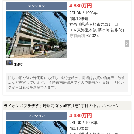
4,680万円
マンション
2SLDK / 1996年
4階/10階建
神奈川県茅ヶ崎市共恵1丁目
ＪＲ東海道本線 茅ケ崎 徒歩3分
専有面積
67.02㎡
18
枚
忙しい朝や遅い帰宅時にも嬉しい駅徒歩3分。周辺はお買い物施設、飲食
店など充実しています。 ４階東南角部屋ですので陽当たり良好、リビン
グからは花火を遠望できます。
ライオンズプラザ茅ヶ崎駅前|茅ヶ崎市共恵1丁目の中古マンション
4,680万円
マンション
2SLDK / 1996年
4階/10階建