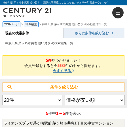
神奈川県 茅ヶ崎市共恵 追い焚き ｜藤沢の不動産のことならセンチュリー21富士ハウジング
TOPページ
物件検索
神奈川県 茅ヶ崎市共恵 追い焚き の不動産情報一覧
現在の検索条件
さらに条件を絞り込む
神奈川県 茅ヶ崎市共恵 追い焚き の検索結果一覧
5件
見つかりました！
会員登録をすると全
2683
件の中から探せます。
今すぐ見る
条件を絞り込む
5
1～5
件中
件を表示
ライオンズプラザ茅ヶ崎駅前|茅ヶ崎市共恵1丁目の中古マンション