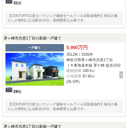
31
枚
【CENTURY21富士ハウジング湘南モールフィル店取扱物件】毎日の暮
らしが便利になる駅歩10分。収納豊富なお家です。
茅ヶ崎市共恵1丁目の新築一戸建て
5,990万円
一戸建て
3SLDK / 2026年
神奈川県茅ヶ崎市共恵1丁目
ＪＲ東海道本線 茅ケ崎 徒歩10分
建物面積
100.6㎡
土地面積
87.60㎡
(26.5坪)
29
枚
【CENTURY21富士ハウジング湘南モールフィル店取扱物件】毎日の暮
らしが便利になる駅歩10分。収納豊富なお家です。
茅ヶ崎市共恵1丁目の新築一戸建て