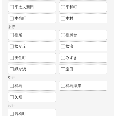
平太夫新田
平和町
本宿町
本村
ま行
松尾
松風台
松が丘
松浪
美住町
みずき
緑が浜
室田
や行
柳島
柳島海岸
矢畑
わ行
若松町