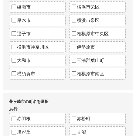
綾瀬市
横浜市栄区
厚木市
横浜市泉区
逗子市
相模原市中央区
横浜市神奈川区
伊勢原市
大和市
三浦郡葉山町
横須賀市
相模原市南区
茅ヶ崎市の町名を選択
あ行
赤羽根
赤松町
旭が丘
甘沼