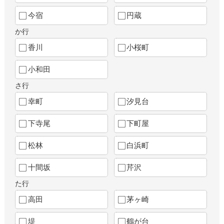
今宿
円蔵
か行
香川
小桜町
小和田
さ行
幸町
汐見台
下寺尾
下町屋
松林
白浜町
十間坂
芹沢
た行
高田
茅ヶ崎
堤
鶴が台