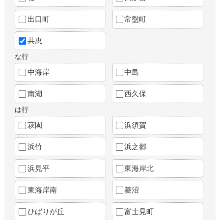
出口町
常盤町
共恵
な行
中海岸
中島
南湖
西久保
は行
萩園
浜須賀
浜竹
浜之郷
浜見平
東海岸北
東海岸南
菱沼
ひばりが丘
富士見町