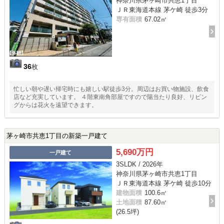
神奈川県茅ヶ崎市共恵1丁目
ＪＲ東海道本線 茅ケ崎 徒歩3分
専有面積
67.02㎡
36
枚
忙しい朝や遅い帰宅時にも嬉しい駅徒歩3分。周辺はお買い物施設、飲食
店など充実しています。 ４階東南角部屋ですので陽当たり良好、リビン
グからは花火を遠望できます。
茅ヶ崎市共恵1丁目の新築一戸建て
5,690万円
一戸建て
3SLDK / 2026年
神奈川県茅ヶ崎市共恵1丁目
ＪＲ東海道本線 茅ケ崎 徒歩10分
建物面積
100.6㎡
土地面積
87.60㎡
(26.5坪)