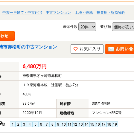
中古一戸建て・中古住宅
中古マンション
土地・売地
投資用・収益物件
表示件数
並び順
崎市赤松町の中古マンション
6,480万円
神奈川県茅ヶ崎市赤松町
地
ＪＲ東海道本線 辻堂駅 徒歩7分
4LDK
り
83.64㎡
3階/14階建
面積
所在階
2000年10月
マンション/SRC造
月
建物構造
9
枚