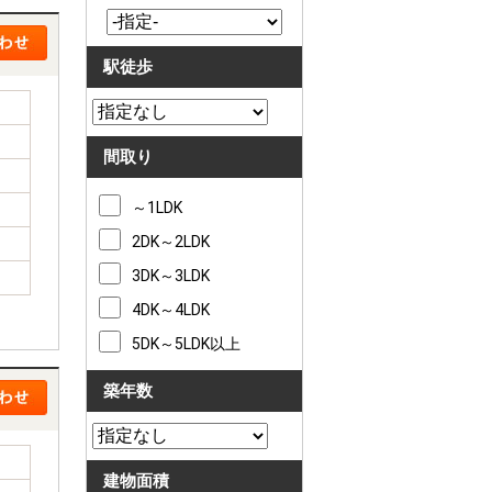
駅徒歩
間取り
～1LDK
2DK～2LDK
3DK～3LDK
4DK～4LDK
5DK～5LDK以上
築年数
建物面積