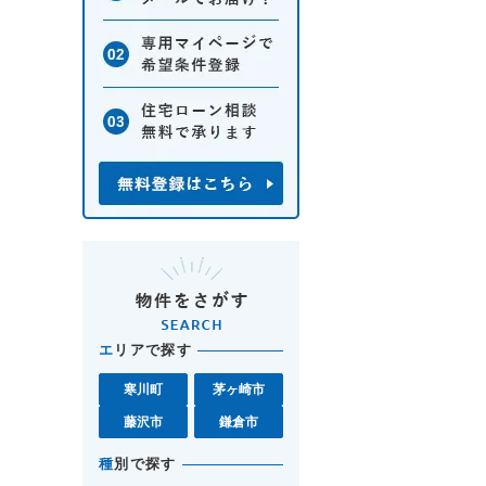
エ
リアで探す
寒川町
茅ヶ崎市
藤沢市
鎌倉市
種
別で探す