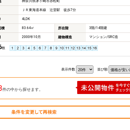
神奈川県茅ヶ崎市赤松町
地
ＪＲ東海道本線 辻堂駅 徒歩7分
4LDK
り
83.64㎡
3階/14階建
面積
所在階
2000年10月
マンション/SRC造
月
建物構造
6
枚
表示件数
並び順
3
件の中から探せます。