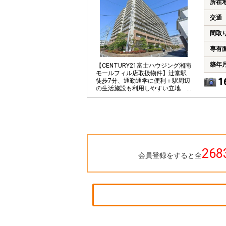
所在
交通
間取
専有
築年
【CENTURY21富士ハウジング湘南
モールフィル店取扱物件】辻堂駅
1
徒歩7分、通勤通学に便利＋駅周辺
の生活施設も利用しやすい立地
です。
268
会員登録をすると全