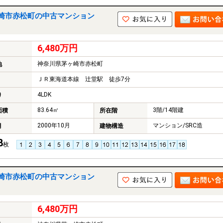
崎市赤松町の中古マンション
6,480万円
神奈川県茅ヶ崎市赤松町
地
ＪＲ東海道本線 辻堂駅 徒歩7分
4LDK
り
83.64㎡
3階/14階建
面積
所在階
2000年10月
マンション/SRC造
月
建物構造
8
枚
崎市赤松町の中古マンション
6,480万円