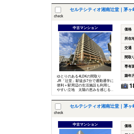
り）
セルテシティオ湘南辻堂｜茅ヶ
check
中古マンション
価格
所在
交通
間取
専有
築年
ゆとりのある4LDKの間取り
JR「辻堂」駅徒歩7分で通勤通学に
1
便利＋駅周辺の生活施設も利用し
やすい立地 太陽の恵みを感じる
温もりあふれる空間
セルテシティオ湘南辻堂｜茅ヶ
check
中古マンション
価格