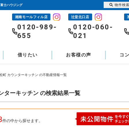
物件検
1富士ハウジング
湘南モールフィル店
辻堂北口店
-
0120-989-
0120-060-
655
021
借りたい
お客様の声
コ
松町 カウンターキッチン の不動産情報一覧
ウンターキッチン の検索結果一覧
3
件の中から探せます。