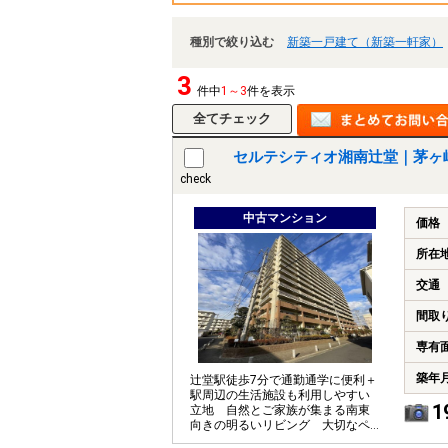
種別で絞り込む
新築一戸建て（新築一軒家）
3
件中
1～3
件を表示
セルテシティオ湘南辻堂｜茅ヶ
check
中古マンション
価格
所在
交通
間取
専有
築年
辻堂駅徒歩7分で通勤通学に便利＋
駅周辺の生活施設も利用しやすい
1
立地 自然とご家族が集まる南東
向きの明るいリビング 大切なペ
ットとともに暮らせます（細則あ