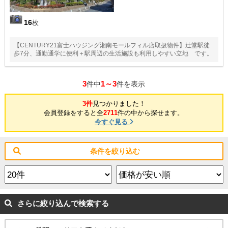
16
枚
【CENTURY21富士ハウジング湘南モールフィル店取扱物件】辻堂駅徒
歩7分、通勤通学に便利＋駅周辺の生活施設も利用しやすい立地 です。
3
1～3
件中
件を表示
3件
見つかりました！
会員登録をすると全
2711
件の中から探せます。
今すぐ見る
条件を絞り込む
さらに絞り込んで検索する