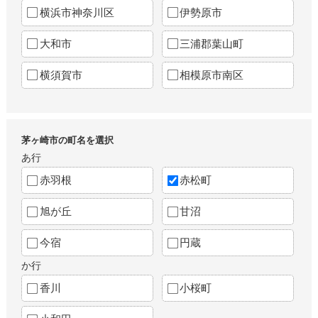
横浜市神奈川区
伊勢原市
大和市
三浦郡葉山町
横須賀市
相模原市南区
茅ヶ崎市の町名を選択
あ行
赤羽根
赤松町
旭が丘
甘沼
今宿
円蔵
か行
香川
小桜町