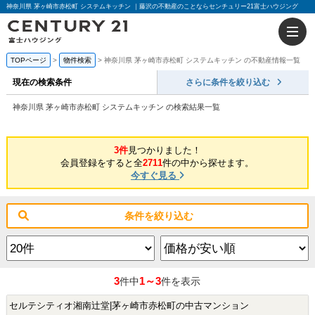
神奈川県 茅ヶ崎市赤松町 システムキッチン ｜藤沢の不動産のことならセンチュリー21富士ハウジング
TOPページ
物件検索
神奈川県 茅ヶ崎市赤松町 システムキッチン の不動産情報一覧
現在の検索条件
さらに条件を絞り込む
神奈川県 茅ヶ崎市赤松町 システムキッチン の検索結果一覧
3件
見つかりました！
会員登録をすると全
2711
件の中から探せます。
今すぐ見る
条件を絞り込む
3
1～3
件中
件を表示
セルテシティオ湘南辻堂|茅ヶ崎市赤松町の中古マンション