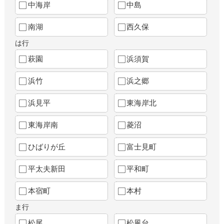
中海岸
中島
南湖
西久保
は行
萩園
浜須賀
浜竹
浜之郷
浜見平
東海岸北
東海岸南
菱沼
ひばりが丘
富士見町
平太夫新田
平和町
本宿町
本村
ま行
松尾
松風台