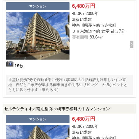
6,480万円
マンション
4LDK / 2000年
3階/14階建
神奈川県茅ヶ崎市赤松町
ＪＲ東海道本線 辻堂 徒歩7分
専有面積
83.64㎡
19
枚
辻堂駅徒歩7分で通勤通学に便利＋駅周辺の生活施設も利用しやすい立
地 自然とご家族が集まる南東向きの明るいリビング 大切なペットと
ともに暮らせます（細則あり）
セルテシティオ湘南辻堂|茅ヶ崎市赤松町の中古マンション
6,480万円
マンション
4LDK / 2000年
3階/14階建
神奈川県茅ヶ崎市赤松町