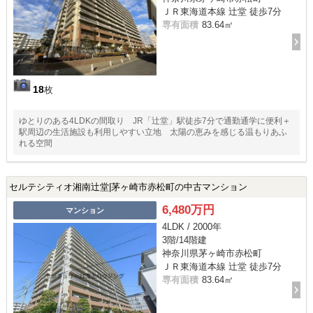
ＪＲ東海道本線 辻堂 徒歩7分
専有面積
83.64㎡
18
枚
ゆとりのある4LDKの間取り JR「辻堂」駅徒歩7分で通勤通学に便利＋
駅周辺の生活施設も利用しやすい立地 太陽の恵みを感じる温もりあふ
れる空間
セルテシティオ湘南辻堂|茅ヶ崎市赤松町の中古マンション
6,480万円
マンション
4LDK / 2000年
3階/14階建
神奈川県茅ヶ崎市赤松町
ＪＲ東海道本線 辻堂 徒歩7分
専有面積
83.64㎡