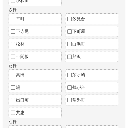
小和田
さ行
幸町
汐見台
下寺尾
下町屋
松林
白浜町
十間坂
芹沢
た行
高田
茅ヶ崎
堤
鶴が台
出口町
常盤町
共恵
な行