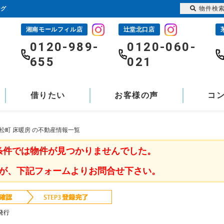
物件検
ング
湘南モールフィル店
辻堂北口店
-
0120-989-
0120-060-
655
021
借りたい
お客様の声
コ
松町 床暖房 の不動産情報一覧
条件では物件が見つかりませんでした。
が、下記フォームよりお問合せ下さい。
発行