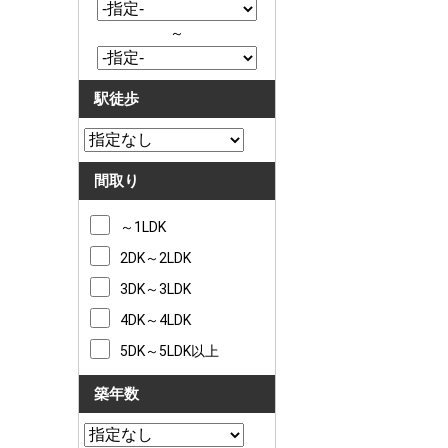
～
駅徒歩
間取り
～1LDK
2DK～2LDK
3DK～3LDK
4DK～4LDK
5DK～5LDK以上
築年数