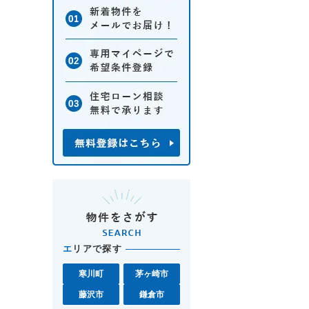
エ
リアで探す
寒川町
茅ヶ崎市
藤沢市
鎌倉市