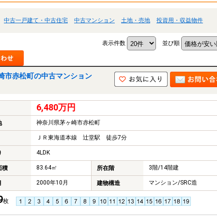
中古一戸建て・中古住宅
中古マンション
土地・売地
投資用・収益物件
表示件数
並び順
崎市赤松町の中古マンション
6,480万円
神奈川県茅ヶ崎市赤松町
地
ＪＲ東海道本線 辻堂駅 徒歩7分
4LDK
り
83.64㎡
3階/14階建
面積
所在階
2000年10月
マンション/SRC造
月
建物構造
9
枚