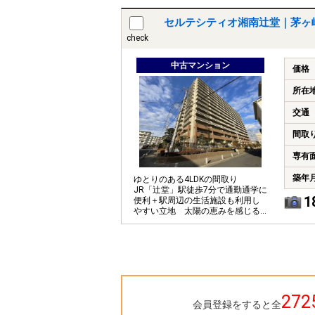
り）
セルテシティオ湘南辻堂｜茅ヶ
check
中古マンション
価格
所在
交通
間取
専有
築年
ゆとりのある4LDKの間取り
JR「辻堂」駅徒歩7分で通勤通学に
1
便利＋駅周辺の生活施設も利用し
やすい立地 太陽の恵みを感じる
温もりあふれる空間
272
会員登録をすると全