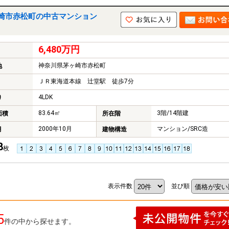
崎市赤松町の中古マンション
6,480万円
神奈川県茅ヶ崎市赤松町
地
ＪＲ東海道本線 辻堂駅 徒歩7分
4LDK
り
83.64㎡
3階/14階建
面積
所在階
2000年10月
マンション/SRC造
月
建物構造
8
枚
表示件数
並び順
5
件の中から探せます。