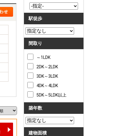
駅徒歩
間取り
～1LDK
2DK～2LDK
3DK～3LDK
4DK～4LDK
5DK～5LDK以上
築年数
建物面積