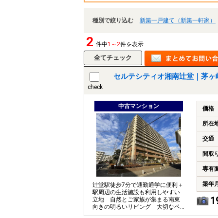
種別で絞り込む
新築一戸建て（新築一軒家）
2
件中
1～2
件を表示
セルテシティオ湘南辻堂｜茅ヶ
check
中古マンション
価格
所在
交通
間取
専有
築年
辻堂駅徒歩7分で通勤通学に便利＋
駅周辺の生活施設も利用しやすい
1
立地 自然とご家族が集まる南東
向きの明るいリビング 大切なペ
ットとともに暮らせます（細則あ