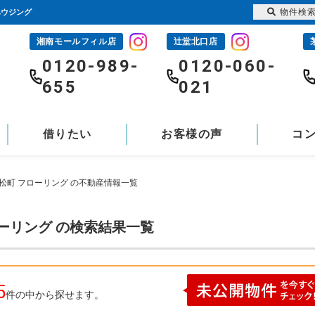
物件検
ハウジング
湘南モールフィル店
辻堂北口店
-
0120-989-
0120-060-
655
021
借りたい
お客様の声
コ
松町 フローリング の不動産情報一覧
ーリング の検索結果一覧
5
件の中から探せます。