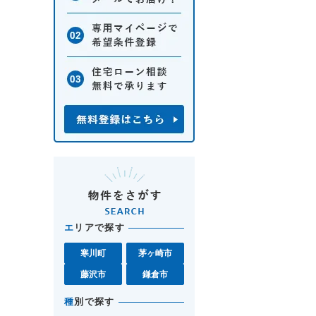
エ
リアで探す
寒川町
茅ヶ崎市
藤沢市
鎌倉市
種
別で探す