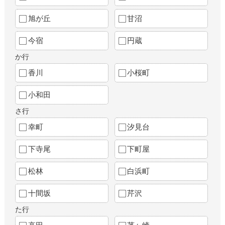
旭が丘
甘沼
今宿
円蔵
か行
香川
小桜町
小和田
さ行
幸町
汐見台
下寺尾
下町屋
松林
白浜町
十間坂
芹沢
た行