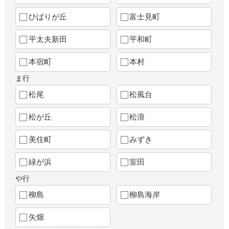
ひばりが丘
富士見町
平太夫新田
平和町
本宿町
本村
ま行
松尾
松風台
松が丘
松浪
美住町
みずき
緑が浜
室田
や行
柳島
柳島海岸
矢畑