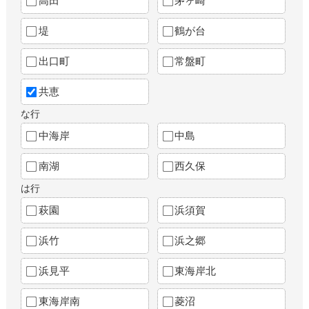
高田
茅ヶ崎
堤
鶴が台
出口町
常盤町
共恵
な行
中海岸
中島
南湖
西久保
は行
萩園
浜須賀
浜竹
浜之郷
浜見平
東海岸北
東海岸南
菱沼