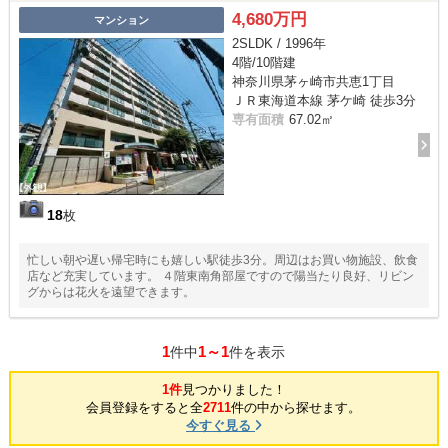
4,680万円
マンション
2SLDK / 1996年
4階/10階建
神奈川県茅ヶ崎市共恵1丁目
ＪＲ東海道本線 茅ケ崎 徒歩3分
専有面積
67.02㎡
18
枚
忙しい朝や遅い帰宅時にも嬉しい駅徒歩3分。周辺はお買い物施設、飲食
店など充実しています。 ４階東南角部屋ですので陽当たり良好、リビン
グからは花火を遠望できます。
1
1～1
件中
件を表示
1件
見つかりました！
会員登録をすると全
2711
件の中から探せます。
今すぐ見る