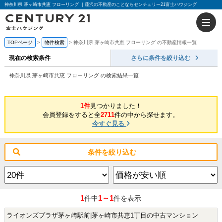
神奈川県 茅ヶ崎市共恵 フローリング ｜藤沢の不動産のことならセンチュリー21富士ハウジング
TOPページ
物件検索
神奈川県 茅ヶ崎市共恵 フローリング の不動産情報一覧
現在の検索条件
さらに条件を絞り込む
神奈川県 茅ヶ崎市共恵 フローリング の検索結果一覧
1件
見つかりました！
会員登録をすると全
2711
件の中から探せます。
今すぐ見る
条件を絞り込む
1
1～1
件中
件を表示
ライオンズプラザ茅ヶ崎駅前|茅ヶ崎市共恵1丁目の中古マンション