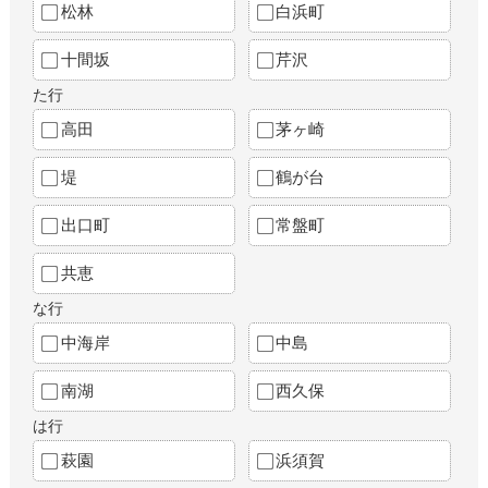
松林
白浜町
十間坂
芹沢
た行
高田
茅ヶ崎
堤
鶴が台
出口町
常盤町
共恵
な行
中海岸
中島
南湖
西久保
は行
萩園
浜須賀