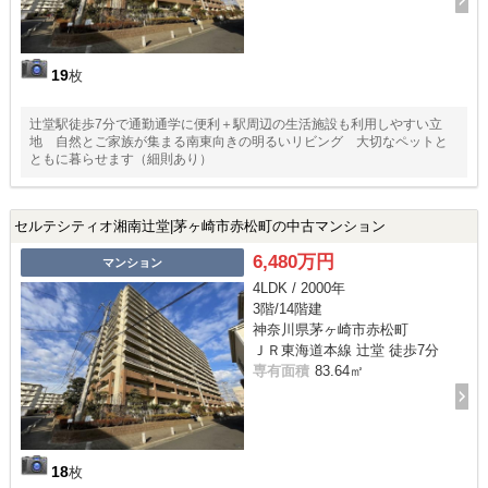
19
枚
辻堂駅徒歩7分で通勤通学に便利＋駅周辺の生活施設も利用しやすい立
地 自然とご家族が集まる南東向きの明るいリビング 大切なペットと
ともに暮らせます（細則あり）
セルテシティオ湘南辻堂|茅ヶ崎市赤松町の中古マンション
6,480万円
マンション
4LDK / 2000年
3階/14階建
神奈川県茅ヶ崎市赤松町
ＪＲ東海道本線 辻堂 徒歩7分
専有面積
83.64㎡
18
枚