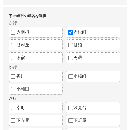
茅ヶ崎市の町名を選択
あ行
赤羽根
赤松町
旭が丘
甘沼
今宿
円蔵
か行
香川
小桜町
小和田
さ行
幸町
汐見台
下寺尾
下町屋