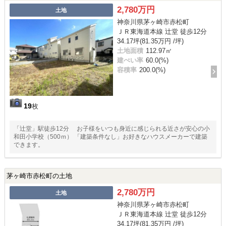
2,780万円
土地
神奈川県茅ヶ崎市赤松町
ＪＲ東海道本線 辻堂 徒歩12分
34.17坪(81.35万円 /坪)
土地面積
112.97㎡
建ぺい率
60.0(%)
容積率
200.0(%)
19
枚
「辻堂」駅徒歩12分 お子様をいつも身近に感じられる近さが安心の小
和田小学校（500ｍ） 「建築条件なし」お好きなハウスメーカーで建築
できます。
茅ヶ崎市赤松町の土地
2,780万円
土地
神奈川県茅ヶ崎市赤松町
ＪＲ東海道本線 辻堂 徒歩12分
34.17坪(81.35万円 /坪)