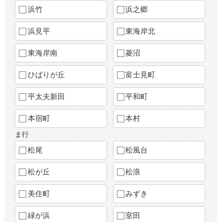
浜竹
浜之郷
浜見平
東海岸北
東海岸南
菱沼
ひばりが丘
富士見町
平太夫新田
平和町
本宿町
本村
ま行
松尾
松風台
松が丘
松浪
美住町
みずき
緑が浜
室田