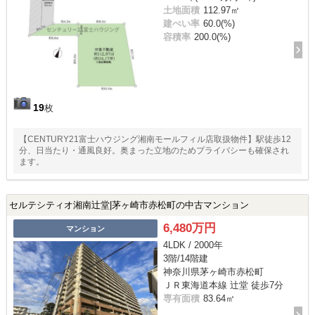
土地面積
112.97㎡
建ぺい率
60.0(%)
容積率
200.0(%)
19
枚
【CENTURY21富士ハウジング湘南モールフィル店取扱物件】駅徒歩12
分、日当たり・通風良好。奥まった立地のためプライバシーも確保され
ます。
セルテシティオ湘南辻堂|茅ヶ崎市赤松町の中古マンション
6,480万円
マンション
4LDK / 2000年
3階/14階建
神奈川県茅ヶ崎市赤松町
ＪＲ東海道本線 辻堂 徒歩7分
専有面積
83.64㎡