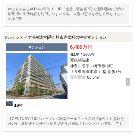
ゆとりのある4LDKの間取り JR「辻堂」駅徒歩7分で通勤通学に便利＋
駅周辺の生活施設も利用しやすい立地 太陽の恵みを感じる温もりあふ
れる空間
セルテシティオ湘南辻堂|茅ヶ崎市赤松町の中古マンション
6,480万円
マンション
4LDK / 2000年
3階/14階建
神奈川県茅ヶ崎市赤松町
ＪＲ東海道本線 辻堂 徒歩7分
専有面積
83.64㎡
16
枚
【CENTURY21富士ハウジング湘南モールフィル店取扱物件】辻堂駅徒
歩7分、通勤通学に便利＋駅周辺の生活施設も利用しやすい立地 です。