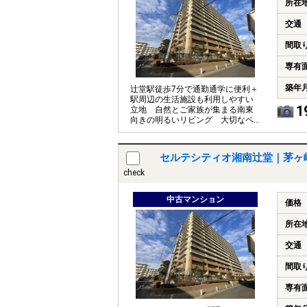
所在
交通
間取
専有
築年
辻堂駅徒歩7分で通勤通学に便利＋
駅周辺の生活施設も利用しやすい
1
立地 自然とご家族が集まる南東
向きの明るいリビング 大切なペ
ットとともに暮らせます（細則あ
り）
セルテシティオ湘南辻堂｜茅ヶ
check
中古マンション
価格
所在
交通
間取
専有