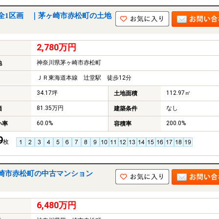
全1区画 ｜茅ヶ崎市赤松町の土地
2,780万円
神奈川県茅ヶ崎市赤松町
地
ＪＲ東海道本線 辻堂駅 徒歩12分
34.17坪
112.97㎡
土地面積
81.35万円
なし
価
建築条件
60.0%
200.0%
い率
容積率
9
枚
崎市赤松町の中古マンション
6,480万円