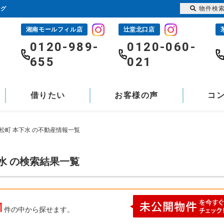
物件検
ング
湘南モールフィル店
辻堂北口店
-
0120-989-
0120-060-
655
021
借りたい
お客様の声
コ
松町 本下水 の不動産情報一覧
水 の検索結果一覧
1
件の中から探せます。