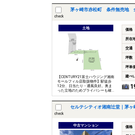
茅ヶ崎市赤松町 条件無売地 
check
土地
価格
所在
交通
坪数
坪単
建ぺ
【CENTURY21富士ハウジング湘南
モールフィル店取扱物件】駅徒歩
1
12分、日当たり・通風良好。奥ま
った立地のためプライバシーも確
保されます。
セルテシティオ湘南辻堂｜茅ヶ
check
中古マンション
価格