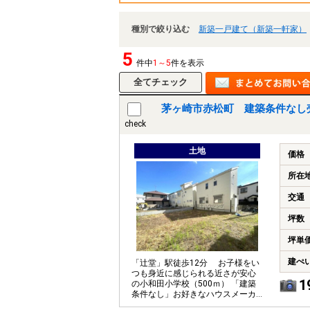
種別で絞り込む
新築一戸建て（新築一軒家）
5
件中
1～5
件を表示
茅ヶ崎市赤松町 建築条件なし
check
土地
価格
所在
交通
坪数
坪単
建ぺ
「辻堂」駅徒歩12分 お子様をい
つも身近に感じられる近さが安心
1
の小和田小学校（500ｍ） 「建築
条件なし」お好きなハウスメーカ
ーで建築できます。