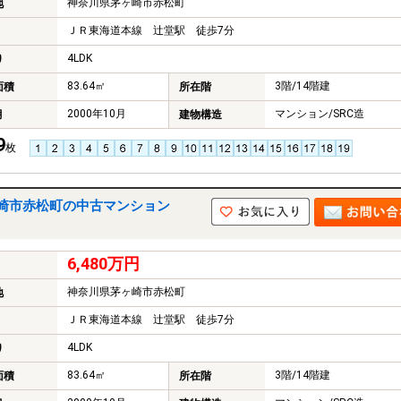
神奈川県茅ヶ崎市赤松町
地
ＪＲ東海道本線 辻堂駅 徒歩7分
4LDK
り
83.64㎡
3階/14階建
面積
所在階
2000年10月
マンション/SRC造
月
建物構造
9
枚
崎市赤松町の中古マンション
6,480万円
神奈川県茅ヶ崎市赤松町
地
ＪＲ東海道本線 辻堂駅 徒歩7分
4LDK
り
83.64㎡
3階/14階建
面積
所在階