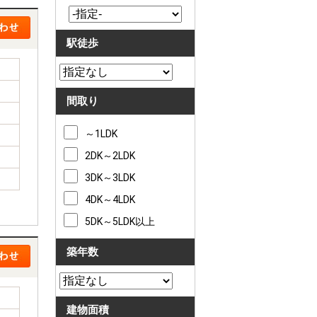
駅徒歩
間取り
～1LDK
2DK～2LDK
3DK～3LDK
4DK～4LDK
5DK～5LDK以上
築年数
建物面積