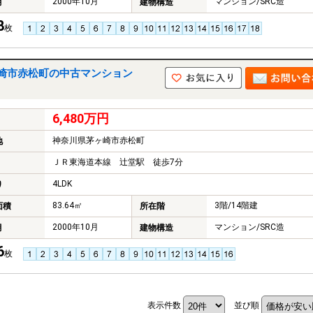
2000年10月
マンション/SRC造
月
建物構造
8
枚
崎市赤松町の中古マンション
6,480万円
神奈川県茅ヶ崎市赤松町
地
ＪＲ東海道本線 辻堂駅 徒歩7分
4LDK
り
83.64㎡
3階/14階建
面積
所在階
2000年10月
マンション/SRC造
月
建物構造
6
枚
表示件数
並び順