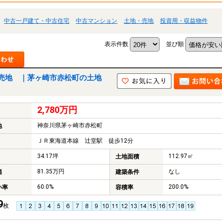
中古一戸建て・中古住宅
中古マンション
土地・売地
投資用・収益物件
表示件数
並び順
売地 ｜茅ヶ崎市赤松町の土地
2,780万円
神奈川県茅ヶ崎市赤松町
地
ＪＲ東海道本線 辻堂駅 徒歩12分
34.17坪
112.97㎡
土地面積
81.35万円
なし
価
建築条件
60.0%
200.0%
い率
容積率
9
枚