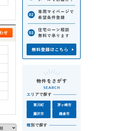
エ
リアで探す
寒川町
茅ヶ崎市
藤沢市
鎌倉市
種
別で探す