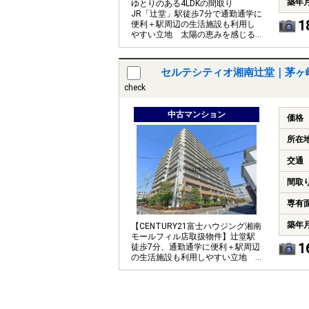
築年
ゆとりのある4LDKの間取り
JR「辻堂」駅徒歩7分で通勤通学に
1
便利＋駅周辺の生活施設も利用し
やすい立地 太陽の恵みを感じる
温もりあふれる空間
セルテシティオ湘南辻堂｜茅ヶ
check
中古マンション
価格
所在
交通
間取
専有
築年
【CENTURY21富士ハウジング湘南
モールフィル店取扱物件】辻堂駅
1
徒歩7分、通勤通学に便利＋駅周辺
の生活施設も利用しやすい立地
です。