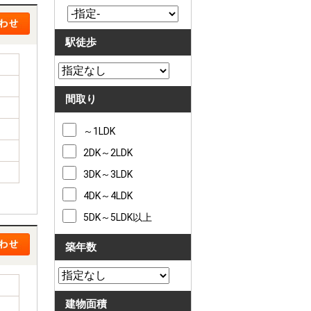
駅徒歩
間取り
～1LDK
2DK～2LDK
3DK～3LDK
4DK～4LDK
5DK～5LDK以上
築年数
建物面積