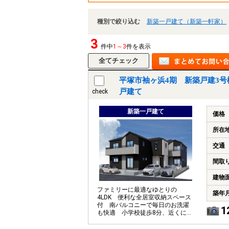
種別で絞り込む
新築一戸建て（新築一軒家）
3
件中
1～3
件を表示
平塚市袖ヶ浜4期 新築戸建3号
戸建て
check
新築一戸建て
価格
所在
交通
間取
建物
ファミリーに最適なゆとりの
築年
4LDK 便利な全居室収納スペース
付 南バルコニーで毎日のお洗濯
1
も快適 小学校徒歩8分、近くに湘
南海岸公園もあり子育てしやすい
住環境