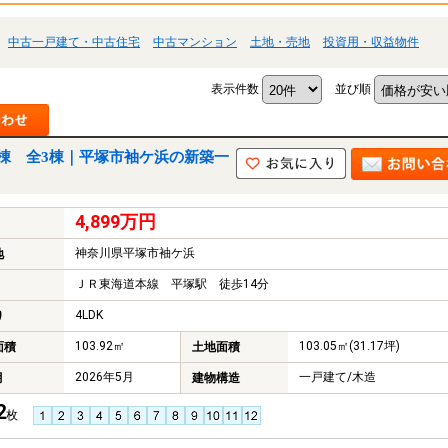
中古一戸建て・中古住宅
中古マンション
土地・売地
投資用・収益物件
表示件数
並び順
棟 全3棟｜平塚市袖ケ浜の新築一
4,899万円
神奈川県平塚市袖ケ浜
地
ＪＲ東海道本線 平塚駅 徒歩14分
4LDK
り
103.92㎡
103.05㎡(31.17坪)
面積
土地面積
2026年5月
一戸建て/木造
月
建物構造
2
枚