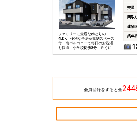
交通
間取
建物
ファミリーに最適なゆとりの
築年
4LDK 便利な全居室収納スペース
付 南バルコニーで毎日のお洗濯
1
も快適 小学校徒歩8分、近くに湘
南海岸公園もあり子育てしやすい
住環境
244
会員登録をすると全