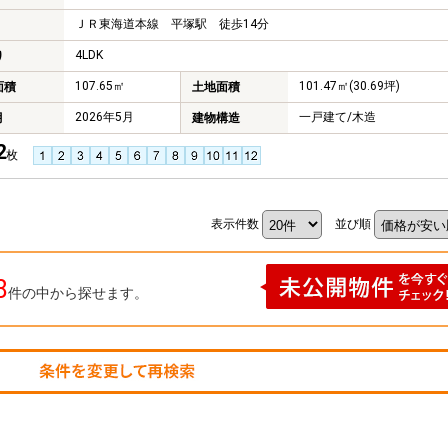
ＪＲ東海道本線 平塚駅 徒歩14分
4LDK
り
107.65㎡
101.47㎡(30.69坪)
面積
土地面積
2026年5月
一戸建て/木造
月
建物構造
2
枚
表示件数
並び順
8
件の中から探せます。