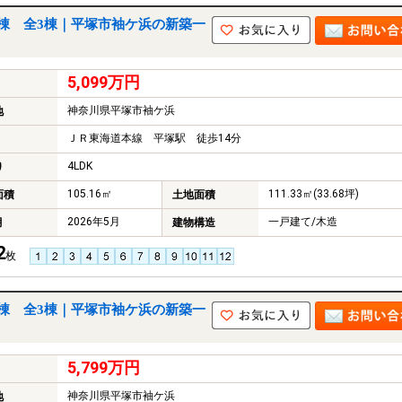
棟 全3棟｜平塚市袖ケ浜の新築一
5,099万円
神奈川県平塚市袖ケ浜
地
ＪＲ東海道本線 平塚駅 徒歩14分
4LDK
り
105.16㎡
111.33㎡(33.68坪)
面積
土地面積
2026年5月
一戸建て/木造
月
建物構造
2
枚
棟 全3棟｜平塚市袖ケ浜の新築一
5,799万円
神奈川県平塚市袖ケ浜
地