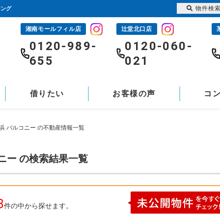
物件検
ジング
湘南モールフィル店
辻堂北口店
-
0120-989-
0120-060-
655
021
借りたい
お客様の声
コ
浜 バルコニー の不動産情報一覧
ニー の検索結果一覧
8
件の中から探せます。