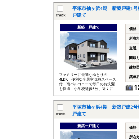
平塚市袖ヶ浜4期 新築戸建1号
戸建て
check
新築一戸建て
価格
所在
交通
間取
建物
ファミリーに最適なゆとりの
築年
4LDK 便利な全居室収納スペース
付 南バルコニーで毎日のお洗濯
1
も快適 小学校徒歩8分、近くに湘
南海岸公園もあり子育てしやすい
住環境
平塚市袖ヶ浜4期 新築戸建2号
戸建て
check
新築一戸建て
価格
所在