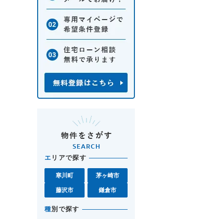
エ
リアで探す
寒川町
茅ヶ崎市
藤沢市
鎌倉市
種
別で探す