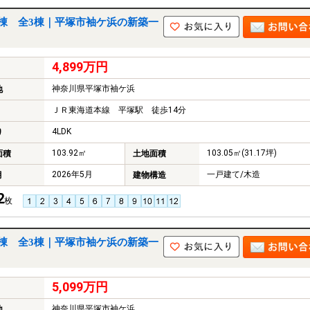
棟 全3棟｜平塚市袖ケ浜の新築一
4,899万円
神奈川県平塚市袖ケ浜
地
ＪＲ東海道本線 平塚駅 徒歩14分
4LDK
り
103.92㎡
103.05㎡(31.17坪)
面積
土地面積
2026年5月
一戸建て/木造
月
建物構造
2
枚
棟 全3棟｜平塚市袖ケ浜の新築一
5,099万円
神奈川県平塚市袖ケ浜
地