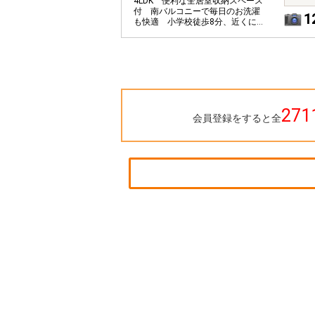
4LDK 便利な全居室収納スペース
付 南バルコニーで毎日のお洗濯
1
も快適 小学校徒歩8分、近くに湘
南海岸公園もあり子育てしやすい
住環境
271
会員登録をすると全