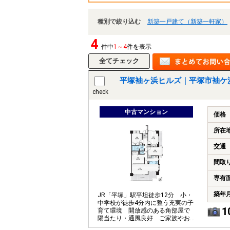
種別で絞り込む
新築一戸建て（新築一軒家）
4
件中
1～4
件を表示
平塚袖ヶ浜ヒルズ｜平塚市袖ケ
check
中古マンション
価格
所在
交通
間取
専有
築年
JR「平塚」駅平坦徒歩12分 小・
中学校が徒歩4分内に整う充実の子
1
育て環境 開放感のある角部屋で
陽当たり・通風良好 ご家族やお
客様との会話も楽しめる対面キッ