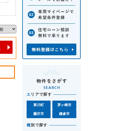
エ
リアで探す
寒川町
茅ヶ崎市
藤沢市
鎌倉市
種
別で探す