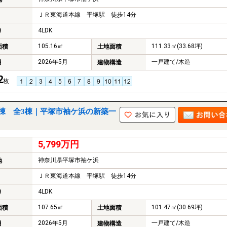
ＪＲ東海道本線 平塚駅 徒歩14分
4LDK
り
105.16㎡
111.33㎡(33.68坪)
面積
土地面積
2026年5月
一戸建て/木造
月
建物構造
2
枚
棟 全3棟｜平塚市袖ケ浜の新築一
5,799万円
神奈川県平塚市袖ケ浜
地
ＪＲ東海道本線 平塚駅 徒歩14分
4LDK
り
107.65㎡
101.47㎡(30.69坪)
面積
土地面積
2026年5月
一戸建て/木造
月
建物構造