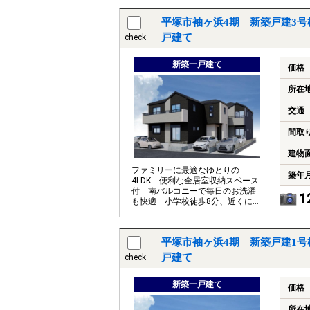
チン
平塚市袖ヶ浜4期 新築戸建3号
戸建て
check
新築一戸建て
価格
所在
交通
間取
建物
ファミリーに最適なゆとりの
築年
4LDK 便利な全居室収納スペース
付 南バルコニーで毎日のお洗濯
1
も快適 小学校徒歩8分、近くに湘
南海岸公園もあり子育てしやすい
住環境
平塚市袖ヶ浜4期 新築戸建1号
戸建て
check
新築一戸建て
価格
所在