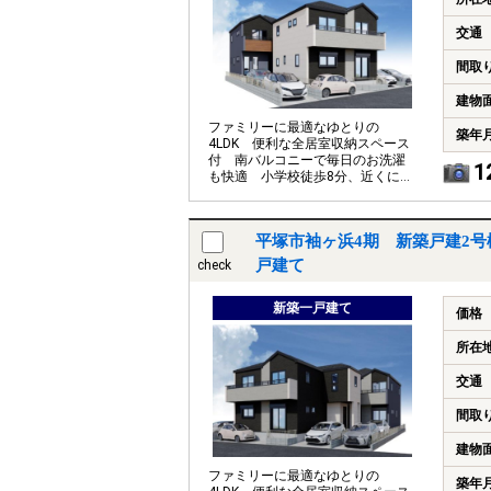
交通
間取
建物
ファミリーに最適なゆとりの
築年
4LDK 便利な全居室収納スペース
付 南バルコニーで毎日のお洗濯
1
も快適 小学校徒歩8分、近くに湘
南海岸公園もあり子育てしやすい
住環境
平塚市袖ヶ浜4期 新築戸建2号
戸建て
check
新築一戸建て
価格
所在
交通
間取
建物
ファミリーに最適なゆとりの
築年