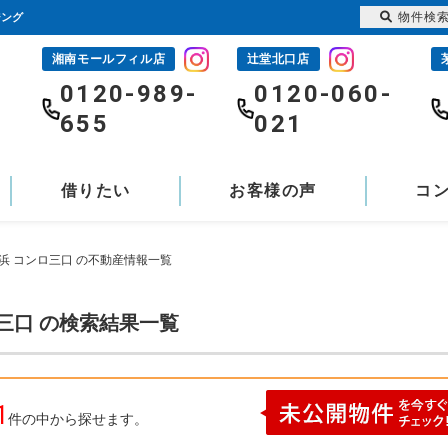
物件検
ジング
湘南モールフィル店
辻堂北口店
-
0120-989-
0120-060-
655
021
借りたい
お客様の声
コ
浜 コンロ三口 の不動産情報一覧
三口 の検索結果一覧
1
件の中から探せます。