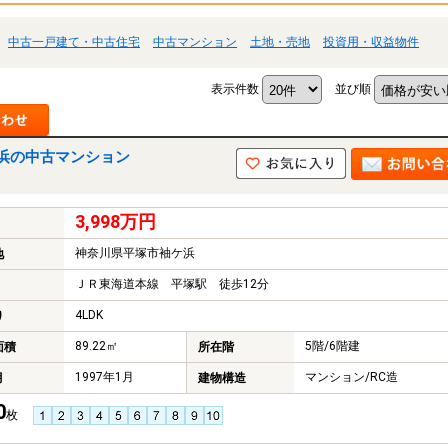
中古一戸建て・中古住宅
中古マンション
土地・売地
投資用・収益物件
表示件数
並び順
浜の中古マンション
3,998万円
神奈川県平塚市袖ケ浜
地
ＪＲ東海道本線 平塚駅 徒歩12分
4LDK
り
89.22㎡
5階/6階建
面積
所在階
1997年1月
マンション/RC造
月
建物構造
0
枚