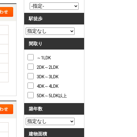
駅徒歩
間取り
～1LDK
2DK～2LDK
3DK～3LDK
4DK～4LDK
5DK～5LDK以上
築年数
建物面積