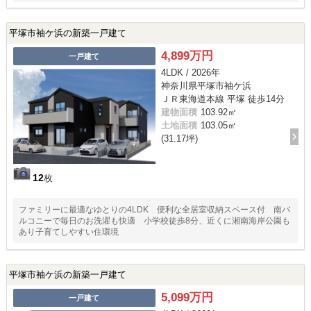
平塚市袖ケ浜の新築一戸建て
4,899万円
一戸建て
4LDK / 2026年
神奈川県平塚市袖ケ浜
ＪＲ東海道本線 平塚 徒歩14分
建物面積
103.92㎡
土地面積
103.05㎡
(31.17坪)
12
枚
ファミリーに最適なゆとりの4LDK 便利な全居室収納スペース付 南バ
ルコニーで毎日のお洗濯も快適 小学校徒歩8分、近くに湘南海岸公園も
あり子育てしやすい住環境
平塚市袖ケ浜の新築一戸建て
5,099万円
一戸建て