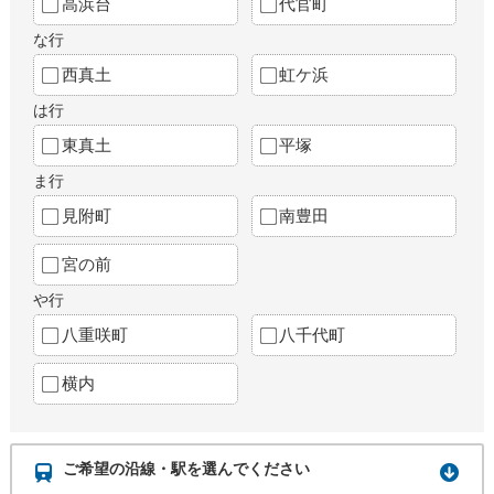
高浜台
代官町
な行
西真土
虹ケ浜
は行
東真土
平塚
ま行
見附町
南豊田
宮の前
や行
八重咲町
八千代町
横内
ご希望の沿線・駅を選んでください