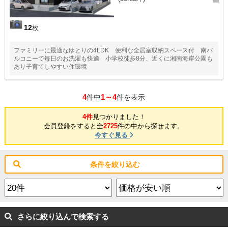
12
枚
ファミリーに最適なゆとりの4LDK 便利な全居室収納スペース付 南バ
ルコニーで毎日のお洗濯も快適 小学校徒歩8分、近くに湘南海岸公園も
あり子育てしやすい住環境
4
1～4
件中
件を表示
4件
見つかりました！
会員登録をすると全
2725
件の中から探せます。
今すぐ見る
条件を絞り込む
さらに絞り込んで検索する