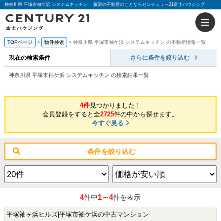
神奈川県 平塚市袖ケ浜 システムキッチン ｜藤沢の不動産のことならセンチュリー21富士ハウジング
TOPページ
物件検索
神奈川県 平塚市袖ケ浜 システムキッチン の不動産情報一覧
現在の検索条件
さらに条件を絞り込む
神奈川県 平塚市袖ケ浜 システムキッチン の検索結果一覧
4件
見つかりました！
会員登録をすると全
2725
件の中から探せます。
今すぐ見る
条件を絞り込む
4
1～4
件中
件を表示
平塚袖ヶ浜ヒルズ|平塚市袖ケ浜の中古マンション