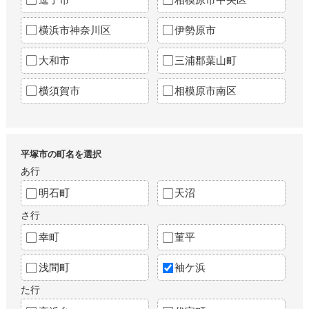
横浜市神奈川区
伊勢原市
大和市
三浦郡葉山町
横須賀市
相模原市南区
平塚市の町名を選択
あ行
明石町
天沼
さ行
幸町
菫平
浅間町
袖ケ浜
た行