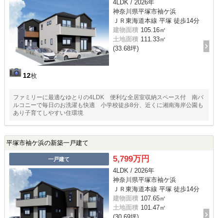
4LDK / 2026年
神奈川県平塚市袖ケ浜
ＪＲ東海道本線 平塚 徒歩14分
建物面積
105.16㎡
土地面積
111.33㎡
(33.68坪)
12
枚
ファミリーに最適なゆとりの4LDK 便利な全居室収納スペース付 南バ
ルコニーで毎日のお洗濯も快適 小学校徒歩8分、近くに湘南海岸公園も
あり子育てしやすい住環境
平塚市袖ケ浜の新築一戸建て
5,799万円
一戸建て
4LDK / 2026年
神奈川県平塚市袖ケ浜
ＪＲ東海道本線 平塚 徒歩14分
建物面積
107.65㎡
土地面積
101.47㎡
(30.69坪)