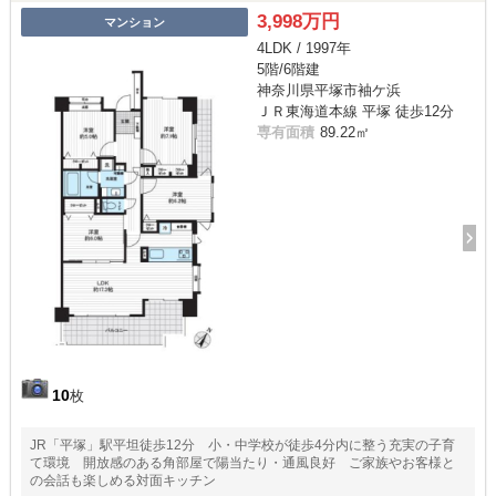
3,998万円
マンション
4LDK / 1997年
5階/6階建
神奈川県平塚市袖ケ浜
ＪＲ東海道本線 平塚 徒歩12分
専有面積
89.22㎡
10
枚
JR「平塚」駅平坦徒歩12分 小・中学校が徒歩4分内に整う充実の子育
て環境 開放感のある角部屋で陽当たり・通風良好 ご家族やお客様と
の会話も楽しめる対面キッチン