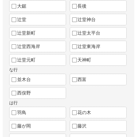
大鋸
長後
辻堂
辻堂神台
辻堂新町
辻堂太平台
辻堂西海岸
辻堂東海岸
辻堂元町
天神町
な行
並木台
西富
西俣野
は行
羽鳥
花の木
藤が岡
藤沢