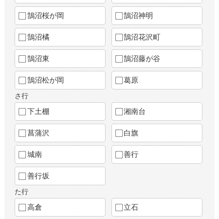
鵠沼桜が岡
鵠沼神明
鵠沼橘
鵠沼花沢町
鵠沼東
鵠沼藤が谷
鵠沼松が岡
葛原
さ行
下土棚
湘南台
菖蒲沢
白旗
城南
善行
善行坂
た行
高倉
立石