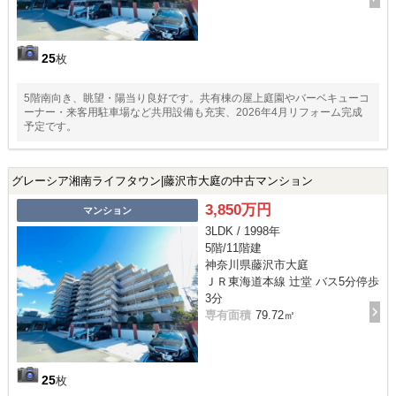
25
枚
5階南向き、眺望・陽当り良好です。共有棟の屋上庭園やバーベキューコ
ーナー・来客用駐車場など共用設備も充実、2026年4月リフォーム完成
予定です。
グレーシア湘南ライフタウン|藤沢市大庭の中古マンション
3,850万円
マンション
3LDK / 1998年
5階/11階建
神奈川県藤沢市大庭
ＪＲ東海道本線 辻堂 バス5分停歩
3分
専有面積
79.72㎡
25
枚