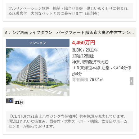
フルリノベーション物件 眺望・陽当り良好 優しいぬくもりに包まれ
る床暖房付 大切なペットと共に暮らせます（細則有）
ミナシア湘南ライフタウン パークフォート|藤沢市大庭の中古マンション
4,450万円
マンション
3LDK / 2011年
12階/12階建
神奈川県藤沢市大庭
ＪＲ東海道本線 辻堂 バス14分停
歩4分
専有面積
76.04㎡
31
枚
【CENTURY21富士ハウジング専任物件】共有施設が充実しています。
周辺はきれいな街並み、図書館・大型スーパー・病院、飲食店やホーム
センターが揃っております。