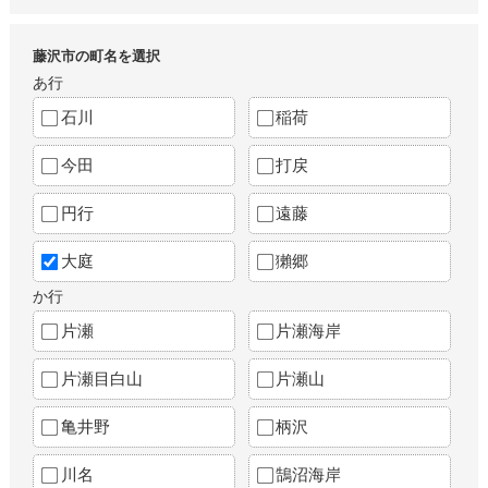
藤沢市の町名を選択
あ行
石川
稲荷
今田
打戻
円行
遠藤
大庭
獺郷
か行
片瀬
片瀬海岸
片瀬目白山
片瀬山
亀井野
柄沢
川名
鵠沼海岸