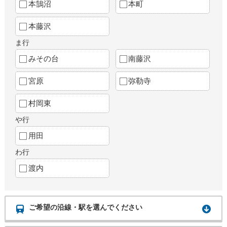
本鵠沼
本町
本藤沢
ま行
みその台
南藤沢
宮原
弥勒寺
村岡東
や行
用田
わ行
渡内
ご希望の沿線・駅を選んでください