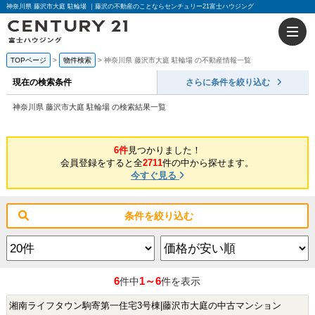
神奈川県 藤沢市大庭 駐輪場 ｜藤沢の不動産のことならセンチュリー21富士ハウジング
TOPページ
物件検索
神奈川県 藤沢市大庭 駐輪場 の不動産情報一覧
現在の検索条件
さらに条件を絞り込む
神奈川県 藤沢市大庭 駐輪場 の検索結果一覧
6件
見つかりました！
会員登録をすると全
2711
件の中から探せます。
今すぐ見る
条件を絞り込む
6
1～6
件中
件を表示
湘南ライフタウン駒寄第一住宅3号棟|藤沢市大庭の中古マンション