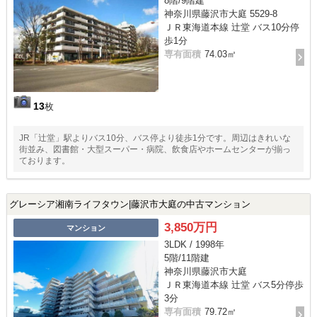
8階/9階建
神奈川県藤沢市大庭 5529-8
ＪＲ東海道本線 辻堂 バス10分停
歩1分
専有面積
74.03㎡
13
枚
JR「辻堂」駅よりバス10分、バス停より徒歩1分です。周辺はきれいな
街並み、図書館・大型スーパー・病院、飲食店やホームセンターが揃っ
ております。
グレーシア湘南ライフタウン|藤沢市大庭の中古マンション
3,850万円
マンション
3LDK / 1998年
5階/11階建
神奈川県藤沢市大庭
ＪＲ東海道本線 辻堂 バス5分停歩
3分
専有面積
79.72㎡