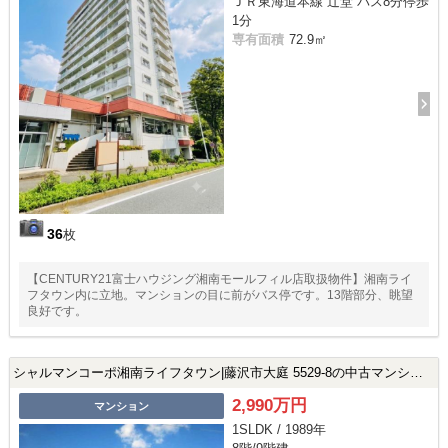
ＪＲ東海道本線 辻堂 バス8分停歩
1分
専有面積
72.9㎡
36
枚
【CENTURY21富士ハウジング湘南モールフィル店取扱物件】湘南ライ
フタウン内に立地。マンションの目に前がバス停です。13階部分、眺望
良好です。
シャルマンコーポ湘南ライフタウン|藤沢市大庭 5529-8の中古マンション
2,990万円
マンション
1SLDK / 1989年