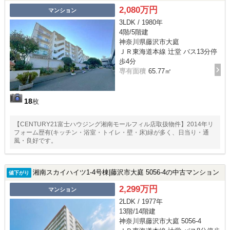
2,080万円
マンション
3LDK / 1980年
4階/5階建
神奈川県藤沢市大庭
ＪＲ東海道本線 辻堂 バス13分停
歩4分
専有面積
65.77㎡
18
枚
【CENTURY21富士ハウジング湘南モールフィル店取扱物件】2014年リ
フォーム歴有(キッチン・浴室・トイレ・壁・床)緑が多く、日当り・通
風・良好です。
湘南スカイハイツ1-4号棟|藤沢市大庭 5056-4の中古マンション
値下がり
2,299万円
マンション
2LDK / 1977年
13階/14階建
神奈川県藤沢市大庭 5056-4