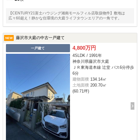
【CENTURY21富士ハウジング湘南モールフィル店取扱物件】敷地は
広々60超え！静かな住環境の大庭ライフタウンエリアの一角です。
藤沢市大庭の中古一戸建て
NEW
4,800万円
一戸建て
4SLDK / 1991年
神奈川県藤沢市大庭
ＪＲ東海道本線 辻堂 バス6分停歩
6分
建物面積
134.14㎡
土地面積
200.70㎡
(60.71坪)