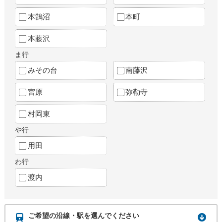
本鵠沼
本町
本藤沢
ま行
みその台
南藤沢
宮原
弥勒寺
村岡東
や行
用田
わ行
渡内
ご希望の沿線・駅を選んでください