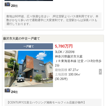
20
枚
敷地は60坪超、広々快適な住まい JR辻堂駅よりバス便利用ですが、本
数がかなり多いので通勤通学に大変便利です。辻堂駅からは深夜バスも
運行しております。
藤沢市大庭の中古一戸建て
5,780万円
一戸建て
3LDK / 2020年
神奈川県藤沢市大庭
ＪＲ東海道本線 辻堂 バス8分停歩
2分
建物面積
87.27㎡
土地面積
100.04㎡
(30.26坪)
24
枚
【CENTURY21富士ハウジング湘南モールフィル店媒介物件】