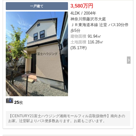
3,580万円
一戸建て
4LDK / 2004年
神奈川県藤沢市大庭
ＪＲ東海道本線 辻堂 バス10分停
歩5分
建物面積
91.94㎡
土地面積
116.28㎡
(35.17坪)
25
枚
【CENTURY21富士ハウジング湘南モールフィル店取扱物件】南向きの
お家。辻堂駅よりバス便多数あります。お庭もございます。