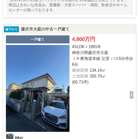
周辺はきれいな街並み、図書館・大型スーパー・病院、飲食店やホーム
センターが揃っております。
藤沢市大庭の中古一戸建て
値下がり
4,800万円
一戸建て
4SLDK / 1991年
神奈川県藤沢市大庭
ＪＲ東海道本線 辻堂 バス6分停歩
6分
建物面積
134.14㎡
土地面積
200.70㎡
(60.71坪)
20
枚