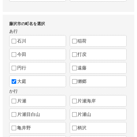
藤沢市の町名を選択
あ行
石川
稲荷
今田
打戻
円行
遠藤
大庭
獺郷
か行
片瀬
片瀬海岸
片瀬目白山
片瀬山
亀井野
柄沢