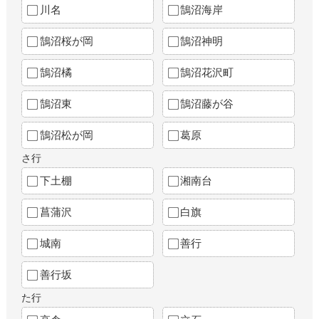
川名
鵠沼海岸
鵠沼桜が岡
鵠沼神明
鵠沼橘
鵠沼花沢町
鵠沼東
鵠沼藤が谷
鵠沼松が岡
葛原
さ行
下土棚
湘南台
菖蒲沢
白旗
城南
善行
善行坂
た行