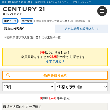
神奈川県 藤沢市大庭 追い焚き ｜藤沢の不動産のことならセンチュリー21富士ハウジング
TOPページ
物件検索
神奈川県 藤沢市大庭 追い焚き の不動産情報一覧
現在の検索条件
さらに条件を絞り込む
神奈川県 藤沢市大庭 追い焚き の検索結果一覧
8件
見つかりました！
会員登録をすると全
2725
件の中から探せます。
今すぐ見る
条件を絞り込む
8
1～8
件中
件を表示
藤沢市大庭の中古一戸建て