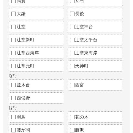
高倉
立石
大鋸
長後
辻堂
辻堂神台
辻堂新町
辻堂太平台
辻堂西海岸
辻堂東海岸
辻堂元町
天神町
な行
並木台
西富
西俣野
は行
羽鳥
花の木
藤が岡
藤沢