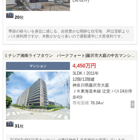
(36.02坪)
20
枚
季節の移ろいを身近に感じる、自然豊かな閑静な住宅地 JR辻堂駅より
バス便利用ですが、本数がかなり多いので通勤通学に大変便利です。
ミナシア湘南ライフタウン パークフォート|藤沢市大庭の中古マンション
4,450万円
マンション
3LDK / 2011年
12階/12階建
神奈川県藤沢市大庭
ＪＲ東海道本線 辻堂 バス14分停
歩4分
専有面積
76.04㎡
31
枚
【CENTURY21富士ハウジング専任物件】共有施設が充実しています。