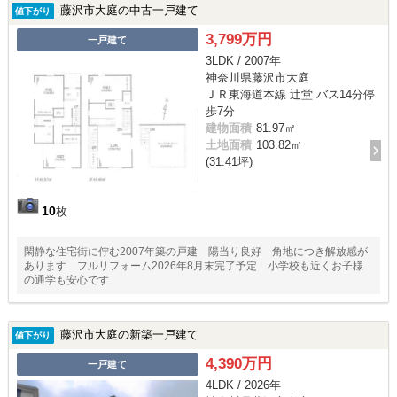
藤沢市大庭の中古一戸建て
値下がり
3,799万円
一戸建て
3LDK / 2007年
神奈川県藤沢市大庭
ＪＲ東海道本線 辻堂 バス14分停
歩7分
建物面積
81.97㎡
土地面積
103.82㎡
(31.41坪)
10
枚
閑静な住宅街に佇む2007年築の戸建 陽当り良好 角地につき解放感が
あります フルリフォーム2026年8月末完了予定 小学校も近くお子様
の通学も安心です
藤沢市大庭の新築一戸建て
値下がり
4,390万円
一戸建て
4LDK / 2026年