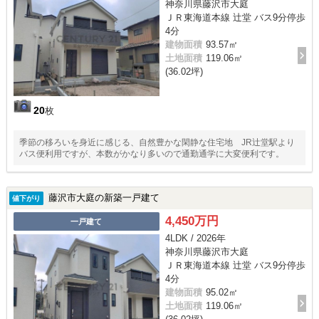
神奈川県藤沢市大庭
ＪＲ東海道本線 辻堂 バス9分停歩
4分
建物面積
93.57㎡
土地面積
119.06㎡
(36.02坪)
20
枚
季節の移ろいを身近に感じる、自然豊かな閑静な住宅地 JR辻堂駅より
バス便利用ですが、本数がかなり多いので通勤通学に大変便利です。
藤沢市大庭の新築一戸建て
値下がり
4,450万円
一戸建て
4LDK / 2026年
神奈川県藤沢市大庭
ＪＲ東海道本線 辻堂 バス9分停歩
4分
建物面積
95.02㎡
土地面積
119.06㎡