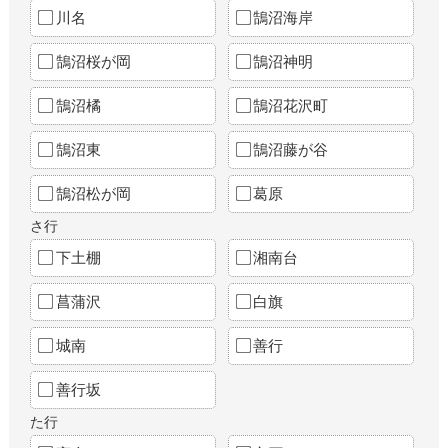
川名
鵠沼海岸
鵠沼桜が岡
鵠沼神明
鵠沼橘
鵠沼花沢町
鵠沼東
鵠沼藤が谷
鵠沼松が岡
葛原
さ行
下土棚
湘南台
菖蒲沢
白旗
城南
善行
善行坂
た行