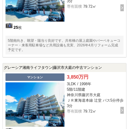
3分
専有面積
79.72㎡
25
枚
5階南向き、眺望・陽当り良好です。共有棟の屋上庭園やバーベキューコ
ーナー・来客用駐車場など共用設備も充実、2026年4月リフォーム完成
予定です。
グレーシア湘南ライフタウン|藤沢市大庭の中古マンション
3,850万円
マンション
3LDK / 1998年
5階/11階建
神奈川県藤沢市大庭
ＪＲ東海道本線 辻堂 バス5分停歩
3分
専有面積
79.72㎡