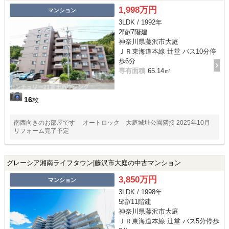
1,998万円
マンション
3LDK / 1992年
2階/7階建
神奈川県藤沢市大庭
ＪＲ東海道本線 辻堂 バス10分停
歩6分
専有面積
65.14㎡
16
枚
南西向きのお部屋です オートロック 大庭城址公園隣接 2025年10月
リフォーム完了予定
グレーシア湘南ライフタウン|藤沢市大庭の中古マンション
3,850万円
マンション
3LDK / 1998年
5階/11階建
神奈川県藤沢市大庭
ＪＲ東海道本線 辻堂 バス5分停歩