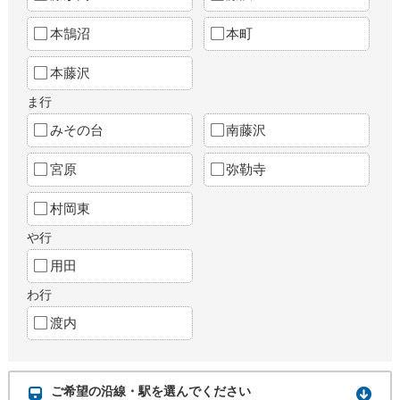
本鵠沼
本町
本藤沢
ま行
みその台
南藤沢
宮原
弥勒寺
村岡東
や行
用田
わ行
渡内
ご希望の沿線・駅を選んでください