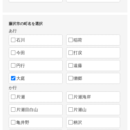
藤沢市の町名を選択
あ行
石川
稲荷
今田
打戻
円行
遠藤
大庭
獺郷
か行
片瀬
片瀬海岸
片瀬目白山
片瀬山
亀井野
柄沢