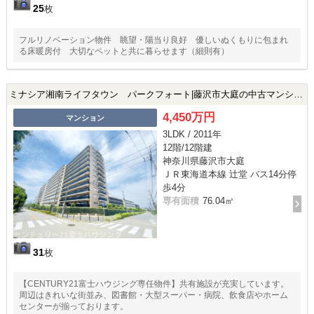
25
枚
フルリノベーション物件 眺望・陽当り良好 優しいぬくもりに包まれ
る床暖房付 大切なペットと共に暮らせます（細則有）
ミナシア湘南ライフタウン パークフォート|藤沢市大庭の中古マンション
4,450万円
マンション
3LDK / 2011年
12階/12階建
神奈川県藤沢市大庭
ＪＲ東海道本線 辻堂 バス14分停
歩4分
専有面積
76.04㎡
31
枚
【CENTURY21富士ハウジング専任物件】共有施設が充実しています。
周辺はきれいな街並み、図書館・大型スーパー・病院、飲食店やホーム
センターが揃っております。