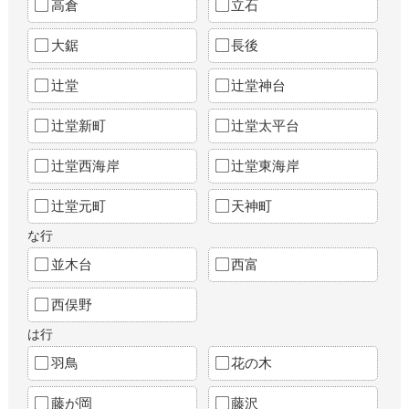
高倉
立石
大鋸
長後
辻堂
辻堂神台
辻堂新町
辻堂太平台
辻堂西海岸
辻堂東海岸
辻堂元町
天神町
な行
並木台
西富
西俣野
は行
羽鳥
花の木
藤が岡
藤沢