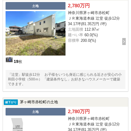
2,780万円
土地
神奈川県茅ヶ崎市赤松町
ＪＲ東海道本線 辻堂 徒歩12分
34.17坪(81.35万円 /坪)
土地面積
112.97㎡
建ぺい率
60.0(%)
容積率
200.0(%)
19
枚
「辻堂」駅徒歩12分 お子様をいつも身近に感じられる近さが安心の小
和田小学校（500ｍ） 「建築条件なし」お好きなハウスメーカーで建築
できます。
茅ヶ崎市赤松町の土地
値下がり
2,780万円
土地
神奈川県茅ヶ崎市赤松町
ＪＲ東海道本線 辻堂 徒歩12分
34.17坪(81.35万円 /坪)