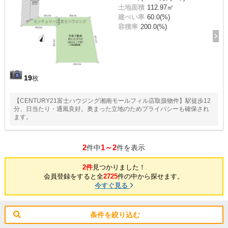
土地面積
112.97㎡
建ぺい率
60.0(%)
容積率
200.0(%)
19
枚
【CENTURY21富士ハウジング湘南モールフィル店取扱物件】駅徒歩12
分、日当たり・通風良好。奥まった立地のためプライバシーも確保され
ます。
2
1～2
件中
件を表示
2件
見つかりました！
会員登録をすると全
2725
件の中から探せます。
今すぐ見る
条件を絞り込む