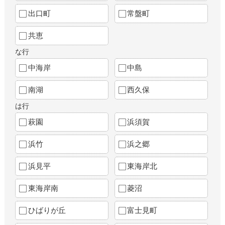
出口町
常盤町
共恵
な行
中海岸
中島
南湖
西久保
は行
萩園
浜須賀
浜竹
浜之郷
浜見平
東海岸北
東海岸南
菱沼
ひばりが丘
富士見町