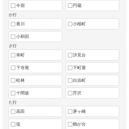
今宿
円蔵
か行
香川
小桜町
小和田
さ行
幸町
汐見台
下寺尾
下町屋
松林
白浜町
十間坂
芹沢
た行
高田
茅ヶ崎
堤
鶴が台