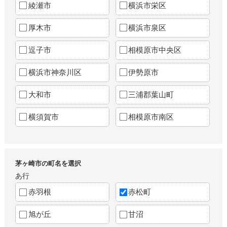
綾瀬市
横浜市栄区
厚木市
横浜市泉区
逗子市
相模原市中央区
横浜市神奈川区
伊勢原市
大和市
三浦郡葉山町
横須賀市
相模原市南区
茅ヶ崎市の町名を選択
あ行
赤羽根
赤松町
旭が丘
甘沼