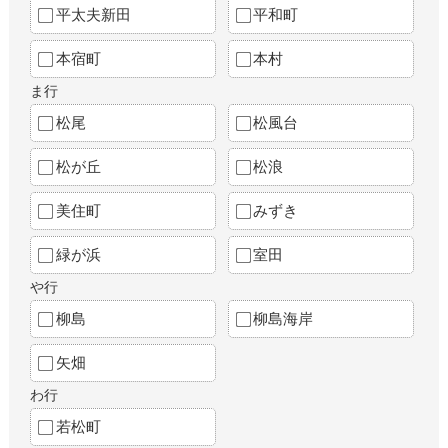
平太夫新田
平和町
本宿町
本村
ま行
松尾
松風台
松が丘
松浪
美住町
みずき
緑が浜
室田
や行
柳島
柳島海岸
矢畑
わ行
若松町