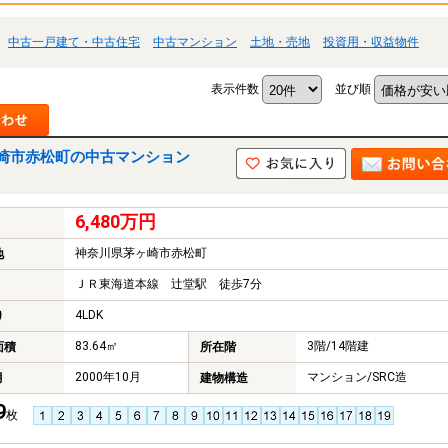
中古一戸建て・中古住宅
中古マンション
土地・売地
投資用・収益物件
表示件数
並び順
崎市赤松町の中古マンション
6,480万円
神奈川県茅ヶ崎市赤松町
地
ＪＲ東海道本線 辻堂駅 徒歩7分
4LDK
り
83.64㎡
3階/14階建
面積
所在階
2000年10月
マンション/SRC造
月
建物構造
9
枚