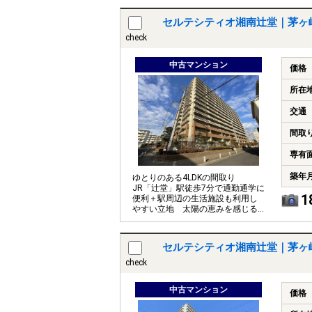
り）
セルテシティオ湘南辻堂｜茅ヶ
check
中古マンション
価格
所在
交通
間取
専有
築年
ゆとりのある4LDKの間取り
JR「辻堂」駅徒歩7分で通勤通学に
1
便利＋駅周辺の生活施設も利用し
やすい立地 太陽の恵みを感じる
温もりあふれる空間
セルテシティオ湘南辻堂｜茅ヶ
check
中古マンション
価格