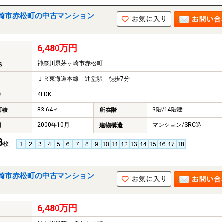
崎市赤松町の中古マンション
6,480万円
神奈川県茅ヶ崎市赤松町
地
ＪＲ東海道本線 辻堂駅 徒歩7分
4LDK
り
83.64㎡
3階/14階建
面積
所在階
2000年10月
マンション/SRC造
月
建物構造
8
枚
崎市赤松町の中古マンション
6,480万円