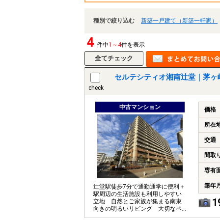
種別で絞り込む
新築一戸建て（新築一軒家）
4
件中
1～4
件を表示
セルテシティオ湘南辻堂｜茅ヶ
check
中古マンション
価格
所在
交通
間取
専有
築年
辻堂駅徒歩7分で通勤通学に便利＋
駅周辺の生活施設も利用しやすい
1
立地 自然とご家族が集まる南東
向きの明るいリビング 大切なペ
ットとともに暮らせます（細則あ