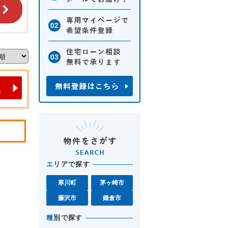
エ
リアで探す
寒川町
茅ヶ崎市
藤沢市
鎌倉市
種
別で探す