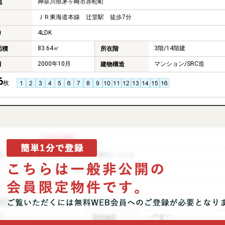
神奈川県茅ヶ崎市赤松町
地
ＪＲ東海道本線 辻堂駅 徒歩7分
4LDK
り
83.64㎡
3階/14階建
面積
所在階
2000年10月
マンション/SRC造
月
建物構造
6
枚