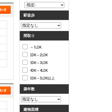
駅徒歩
間取り
～1LDK
2DK～2LDK
3DK～3LDK
4DK～4LDK
5DK～5LDK以上
築年数
建物面積