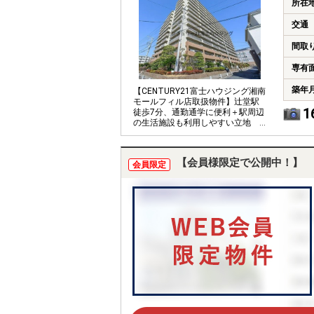
所在
交通
間取
専有
築年
【CENTURY21富士ハウジング湘南
モールフィル店取扱物件】辻堂駅
1
徒歩7分、通勤通学に便利＋駅周辺
の生活施設も利用しやすい立地
です。
【会員様限定で公開中！】
会員限定