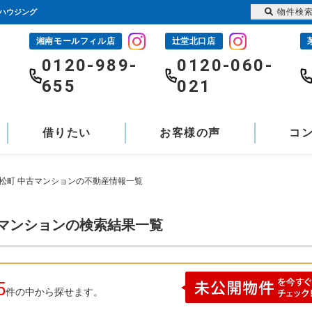
物件検
士ハウジング
湘南モールフィル店
辻堂北口店
-
0120-989-
0120-060-
655
021
借りたい
お客様の声
コ
赤松町 中古マンションの不動産情報一覧
古マンションの検索結果一覧
5
件の中から探せます。