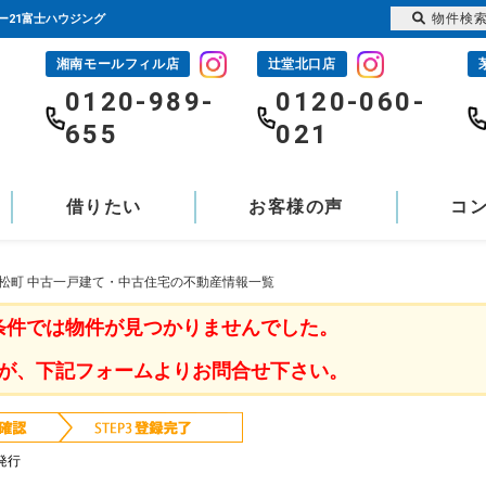
物件検
ー21富士ハウジング
湘南モールフィル店
辻堂北口店
-
0120-989-
0120-060-
655
021
借りたい
お客様の声
コ
赤松町 中古一戸建て・中古住宅の不動産情報一覧
条件では物件が見つかりませんでした。
が、下記フォームよりお問合せ下さい。
発行