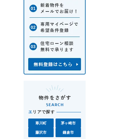
エ
リアで探す
寒川町
茅ヶ崎市
藤沢市
鎌倉市