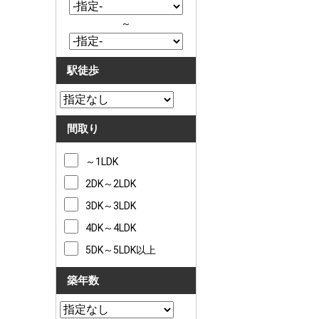
～
駅徒歩
間取り
～1LDK
2DK～2LDK
3DK～3LDK
4DK～4LDK
5DK～5LDK以上
築年数