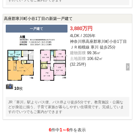
すのでいつでもご案内ができます
高座郡寒川町小谷1丁目の新築一戸建て
3,880万円
一戸建て
4LDK / 2026年
神奈川県高座郡寒川町小谷1丁目
ＪＲ相模線 寒川 徒歩25分
建物面積
99.36㎡
土地面積
106.62㎡
(32.25坪)
10
枚
JR「寒川」駅よりバス便、バス停より徒歩5分です。教育施設・公園な
どが身近に揃う、子育て家族が暮らしやすい住環境です。完成していま
すのでいつでもご案内ができます
6
1～6
件中
件を表示