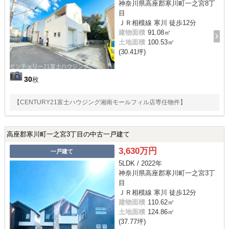
神奈川県高座郡寒川町一之宮8丁
目
ＪＲ相模線 寒川 徒歩12分
建物面積
91.08㎡
土地面積
100.53㎡
(30.41坪)
30
枚
【CENTURY21富士ハウジング湘南モールフィル店専任物件】
高座郡寒川町一之宮3丁目の中古一戸建て
3,630万円
一戸建て
5LDK / 2022年
神奈川県高座郡寒川町一之宮3丁
目
ＪＲ相模線 寒川 徒歩12分
建物面積
110.62㎡
土地面積
124.86㎡
(37.77坪)