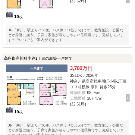
(32.52坪)
10
枚
JR「寒川」駅よりバス便、バス停より徒歩5分です。教育施設・公園な
どが身近に揃う、子育て家族が暮らしやすい住環境です。完成していま
すのでいつでもご案内ができます
高座郡寒川町小谷1丁目の新築一戸建て
3,780万円
一戸建て
3SLDK / 2026年
神奈川県高座郡寒川町小谷1丁目
ＪＲ相模線 寒川 徒歩25分
建物面積
98.95㎡
土地面積
107.47㎡
(32.51坪)
10
枚
JR「寒川」駅よりバス便、バス停より徒歩5分です。教育施設・公園な
どが身近に揃う、子育て家族が暮らしやすい住環境です。完成していま