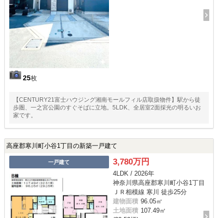
25
枚
【CENTURY21富士ハウジング湘南モールフィル店取扱物件】駅から徒
歩圏、一之宮公園のすぐそばに立地。5LDK、全居室2面採光の明るいお
家です。
高座郡寒川町小谷1丁目の新築一戸建て
3,780万円
一戸建て
4LDK / 2026年
神奈川県高座郡寒川町小谷1丁目
ＪＲ相模線 寒川 徒歩25分
建物面積
96.05㎡
土地面積
107.49㎡