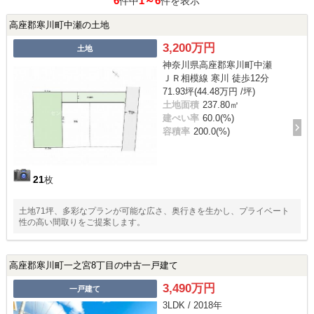
6
1～6
件中
件を表示
高座郡寒川町中瀬の土地
3,200万円
土地
神奈川県高座郡寒川町中瀬
ＪＲ相模線 寒川 徒歩12分
71.93坪(44.48万円 /坪)
土地面積
237.80㎡
建ぺい率
60.0(%)
容積率
200.0(%)
21
枚
土地71坪、多彩なプランが可能な広さ、奥行きを生かし、プライベート
性の高い間取りをご提案します。
高座郡寒川町一之宮8丁目の中古一戸建て
3,490万円
一戸建て
3LDK / 2018年